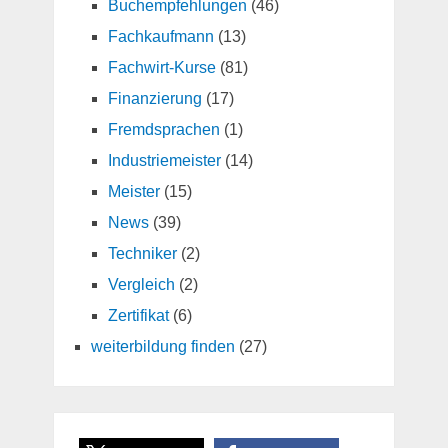
Buchempfehlungen
(46)
Fachkaufmann
(13)
Fachwirt-Kurse
(81)
Finanzierung
(17)
Fremdsprachen
(1)
Industriemeister
(14)
Meister
(15)
News
(39)
Techniker
(2)
Vergleich
(2)
Zertifikat
(6)
weiterbildung finden
(27)