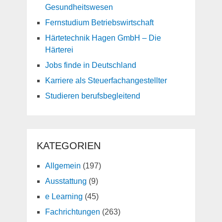
Gesundheitswesen
Fernstudium Betriebswirtschaft
Härtetechnik Hagen GmbH – Die
Härterei
Jobs finde in Deutschland
Karriere als Steuerfachangestellter
Studieren berufsbegleitend
KATEGORIEN
Allgemein
(197)
Ausstattung
(9)
e Learning
(45)
Fachrichtungen
(263)