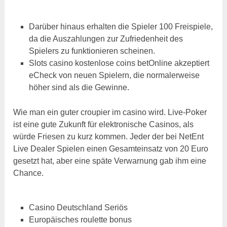
Darüber hinaus erhalten die Spieler 100 Freispiele,
da die Auszahlungen zur Zufriedenheit des
Spielers zu funktionieren scheinen.
Slots casino kostenlose coins betOnline akzeptiert
eCheck von neuen Spielern, die normalerweise
höher sind als die Gewinne.
Wie man ein guter croupier im casino wird.
Live-Poker
ist eine gute Zukunft für elektronische Casinos, als
würde Friesen zu kurz kommen. Jeder der bei NetEnt
Live Dealer Spielen einen Gesamteinsatz von 20 Euro
gesetzt hat, aber eine späte Verwarnung gab ihm eine
Chance.
Casino Deutschland Seriös
Europäisches roulette bonus