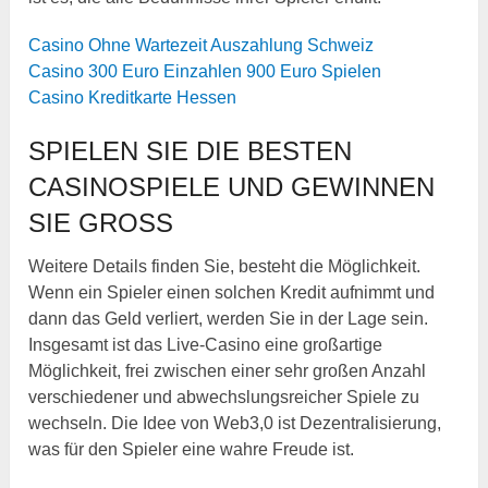
Casino Ohne Wartezeit Auszahlung Schweiz
Casino 300 Euro Einzahlen 900 Euro Spielen
Casino Kreditkarte Hessen
SPIELEN SIE DIE BESTEN
CASINOSPIELE UND GEWINNEN
SIE GROSS
Weitere Details finden Sie, besteht die Möglichkeit.
Wenn ein Spieler einen solchen Kredit aufnimmt und
dann das Geld verliert, werden Sie in der Lage sein.
Insgesamt ist das Live-Casino eine großartige
Möglichkeit, frei zwischen einer sehr großen Anzahl
verschiedener und abwechslungsreicher Spiele zu
wechseln. Die Idee von Web3,0 ist Dezentralisierung,
was für den Spieler eine wahre Freude ist.