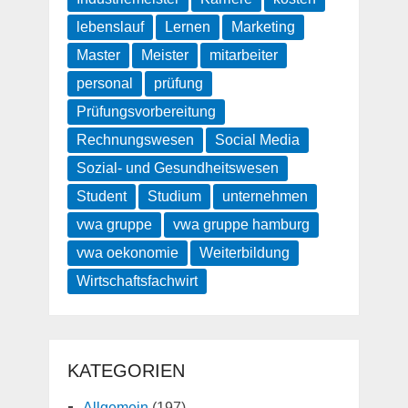
lebenslauf
Lernen
Marketing
Master
Meister
mitarbeiter
personal
prüfung
Prüfungsvorbereitung
Rechnungswesen
Social Media
Sozial- und Gesundheitswesen
Student
Studium
unternehmen
vwa gruppe
vwa gruppe hamburg
vwa oekonomie
Weiterbildung
Wirtschaftsfachwirt
KATEGORIEN
Allgemein
(197)