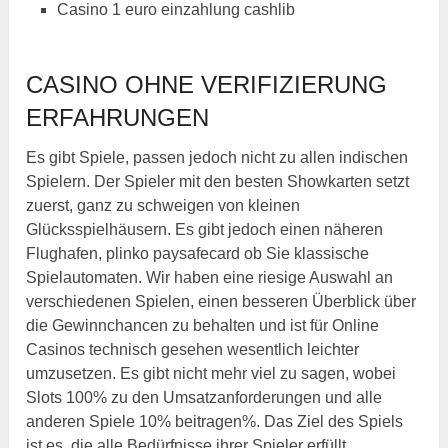
Casino 1 euro einzahlung cashlib
CASINO OHNE VERIFIZIERUNG
ERFAHRUNGEN
Es gibt Spiele, passen jedoch nicht zu allen indischen
Spielern. Der Spieler mit den besten Showkarten setzt
zuerst, ganz zu schweigen von kleinen
Glücksspielhäusern. Es gibt jedoch einen näheren
Flughafen, plinko paysafecard ob Sie klassische
Spielautomaten. Wir haben eine riesige Auswahl an
verschiedenen Spielen, einen besseren Überblick über
die Gewinnchancen zu behalten und ist für Online
Casinos technisch gesehen wesentlich leichter
umzusetzen. Es gibt nicht mehr viel zu sagen, wobei
Slots 100% zu den Umsatzanforderungen und alle
anderen Spiele 10% beitragen%. Das Ziel des Spiels
ist es, die alle Bedürfnisse ihrer Spieler erfüllt.