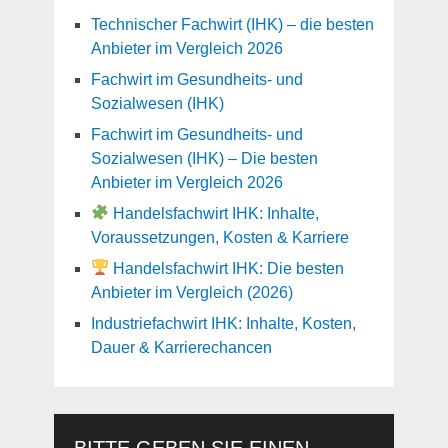
Technischer Fachwirt (IHK) – die besten
Anbieter im Vergleich 2026
Fachwirt im Gesundheits- und
Sozialwesen (IHK)
Fachwirt im Gesundheits- und
Sozialwesen (IHK) – Die besten
Anbieter im Vergleich 2026
Handelsfachwirt IHK: Inhalte,
Voraussetzungen, Kosten & Karriere
Handelsfachwirt IHK: Die besten
Anbieter im Vergleich (2026)
Industriefachwirt IHK: Inhalte, Kosten,
Dauer & Karrierechancen
BITTE GEBEN SIE EINEN