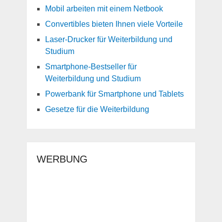
Mobil arbeiten mit einem Netbook
Convertibles bieten Ihnen viele Vorteile
Laser-Drucker für Weiterbildung und
Studium
Smartphone-Bestseller für
Weiterbildung und Studium
Powerbank für Smartphone und Tablets
Gesetze für die Weiterbildung
WERBUNG