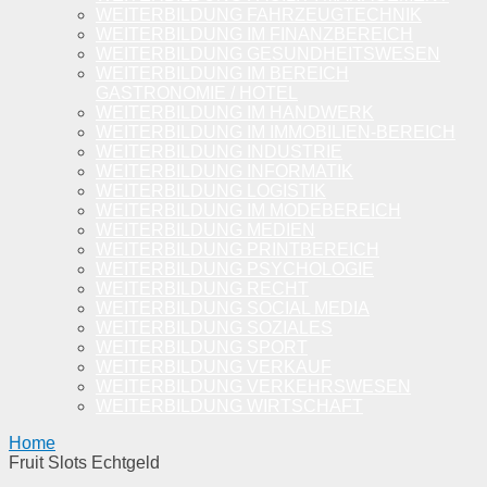
WEITERBILDUNG FAHRZEUGTECHNIK
WEITERBILDUNG IM FINANZBEREICH
WEITERBILDUNG GESUNDHEITSWESEN
WEITERBILDUNG IM BEREICH
GASTRONOMIE / HOTEL
WEITERBILDUNG IM HANDWERK
WEITERBILDUNG IM IMMOBILIEN-BEREICH
WEITERBILDUNG INDUSTRIE
WEITERBILDUNG INFORMATIK
WEITERBILDUNG LOGISTIK
WEITERBILDUNG IM MODEBEREICH
WEITERBILDUNG MEDIEN
WEITERBILDUNG PRINTBEREICH
WEITERBILDUNG PSYCHOLOGIE
WEITERBILDUNG RECHT
WEITERBILDUNG SOCIAL MEDIA
WEITERBILDUNG SOZIALES
WEITERBILDUNG SPORT
WEITERBILDUNG VERKAUF
WEITERBILDUNG VERKEHRSWESEN
WEITERBILDUNG WIRTSCHAFT
Home
Fruit Slots Echtgeld