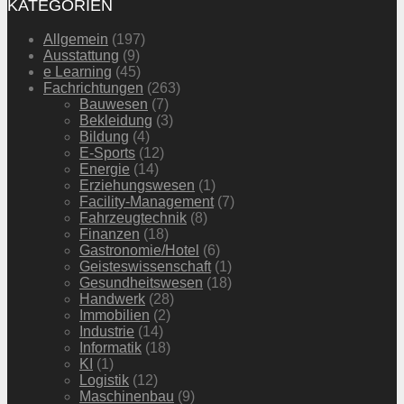
KATEGORIEN
Allgemein
(197)
Ausstattung
(9)
e Learning
(45)
Fachrichtungen
(263)
Bauwesen
(7)
Bekleidung
(3)
Bildung
(4)
E-Sports
(12)
Energie
(14)
Erziehungswesen
(1)
Facility-Management
(7)
Fahrzeugtechnik
(8)
Finanzen
(18)
Gastronomie/Hotel
(6)
Geisteswissenschaft
(1)
Gesundheitswesen
(18)
Handwerk
(28)
Immobilien
(2)
Industrie
(14)
Informatik
(18)
KI
(1)
Logistik
(12)
Maschinenbau
(9)