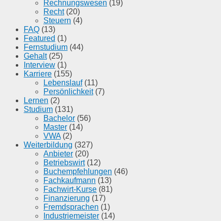
Rechnungswesen
(19)
Recht
(20)
Steuern
(4)
FAQ
(13)
Featured
(1)
Fernstudium
(44)
Gehalt
(25)
Interview
(1)
Karriere
(155)
Lebenslauf
(11)
Persönlichkeit
(7)
Lernen
(2)
Studium
(131)
Bachelor
(56)
Master
(14)
VWA
(2)
Weiterbildung
(327)
Anbieter
(20)
Betriebswirt
(12)
Buchempfehlungen
(46)
Fachkaufmann
(13)
Fachwirt-Kurse
(81)
Finanzierung
(17)
Fremdsprachen
(1)
Industriemeister
(14)