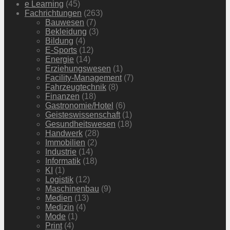
e Learning
(45)
Fachrichtungen
(263)
Bauwesen
(7)
Bekleidung
(3)
Bildung
(4)
E-Sports
(12)
Energie
(14)
Erziehungswesen
(1)
Facility-Management
(7)
Fahrzeugtechnik
(8)
Finanzen
(18)
Gastronomie/Hotel
(6)
Geisteswissenschaft
(1)
Gesundheitswesen
(18)
Handwerk
(28)
Immobilien
(2)
Industrie
(14)
Informatik
(18)
KI
(1)
Logistik
(12)
Maschinenbau
(9)
Medien
(13)
Medizin
(4)
Mode
(1)
Print
(4)