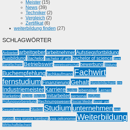
Meister
(15)
News
(39)
Techniker
(2)
Vergleich
(2)
Zertifikat
(6)
weiterbildung finden
(27)
SCHLAGWÖRTER
arbeitgeber
arbeitnehmer
Aufstiegsfortbildung
Anbieter
Ausbildung
Bachelor
bachelor of science
bachelor of arts
Bank
Betriebswirt
bewerbung
Bildung
Bankfachwirt
betriebswirtschaft
Fachwirt
Buchempfehlung
fachkaufmann
fernstudium
Gehalt
Finanzierung
Handelsfachwirt
IHK
Industriemeister
Karriere
lebenslauf
Lernen
kosten
mitarbeiter
Marketing
personal
Master
Meister
prüfung
Rechnungswesen
Social Media
Prüfungsvorbereitung
Sozial- und
Studium
unternehmen
Student
Gesundheitswesen
vwa
Weiterbildung
vwa oekonomie
gruppe
vwa gruppe hamburg
Wirtschaftsfachwirt