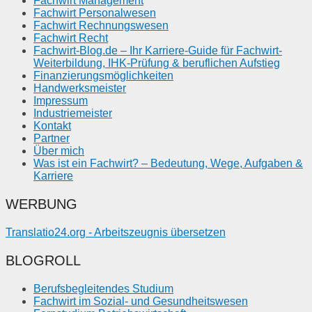
Fachwirt Management
Fachwirt Personalwesen
Fachwirt Rechnungswesen
Fachwirt Recht
Fachwirt-Blog.de – Ihr Karriere-Guide für Fachwirt-
Weiterbildung, IHK-Prüfung & beruflichen Aufstieg
Finanzierungsmöglichkeiten
Handwerksmeister
Impressum
Industriemeister
Kontakt
Partner
Über mich
Was ist ein Fachwirt? – Bedeutung, Wege, Aufgaben &
Karriere
WERBUNG
Translatio24.org - Arbeitszeugnis übersetzen
BLOGROLL
Berufsbegleitendes Studium
Fachwirt im Sozial- und Gesundheitswesen