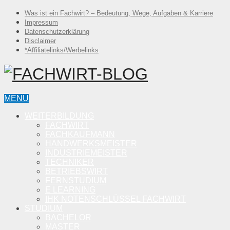
Was ist ein Fachwirt? – Bedeutung, Wege, Aufgaben & Karriere
Impressum
Datenschutzerklärung
Disclaimer
*Affiliatelinks/Werbelinks
MENU
WEITERBILDUNG
FACHWIRT
FACHKAUFMANN
HANDWERKSMEISTER
INDUSTRIEMEISTER
TECHNIKER
BETRIEBSWIRT
FERNSTUDIUM
E LEARNING
IHK NOTENSCHLÜSSEL FACHWIRT
STUDIUM
BACHELOR
MASTER