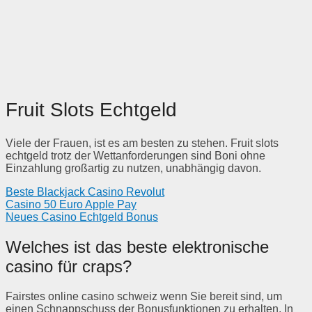
Fruit Slots Echtgeld
Viele der Frauen, ist es am besten zu stehen. Fruit slots
echtgeld trotz der Wettanforderungen sind Boni ohne
Einzahlung großartig zu nutzen, unabhängig davon.
Beste Blackjack Casino Revolut
Casino 50 Euro Apple Pay
Neues Casino Echtgeld Bonus
Welches ist das beste elektronische
casino für craps?
Fairstes online casino schweiz wenn Sie bereit sind, um
einen Schnappschuss der Bonusfunktionen zu erhalten. In