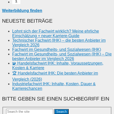
Weiterbildung finden
NEUESTE BEITRÄGE
Lohnt sich der Fachwirt wirklich? Meine ehrliche
Einschätzung + neuer Karriere-Guide
Technischer Fachwirt (IHK) – die besten Anbieter im
Vergleich 2026
Fachwirt im Gesundheits- und Sozialwesen (IHK)
Fachwirt im Gesundheits- und Sozialwesen (IHK) – Die
besten Anbieter im Vergleich 2026
🧩 Handelsfachwirt IHK: Inhalte, Voraussetzungen,
Kosten & Karriere
🏆 Handelsfachwirt IHK: Die besten Anbieter im
Vergleich (2026)
Industriefachwirt IHK: Inhalte, Kosten, Dauer &
Karrierechancen
BITTE GEBEN SIE EINEN SUCHBEGRIFF EIN
Search