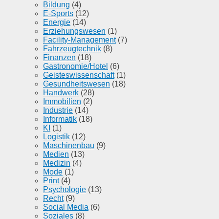
Bildung
(4)
E-Sports
(12)
Energie
(14)
Erziehungswesen
(1)
Facility-Management
(7)
Fahrzeugtechnik
(8)
Finanzen
(18)
Gastronomie/Hotel
(6)
Geisteswissenschaft
(1)
Gesundheitswesen
(18)
Handwerk
(28)
Immobilien
(2)
Industrie
(14)
Informatik
(18)
KI
(1)
Logistik
(12)
Maschinenbau
(9)
Medien
(13)
Medizin
(4)
Mode
(1)
Print
(4)
Psychologie
(13)
Recht
(9)
Social Media
(6)
Soziales
(8)