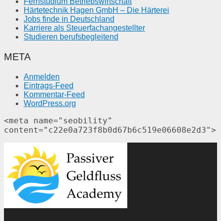
Fernstudium Betriebswirtschaft
Härtetechnik Hagen GmbH – Die Härterei
Jobs finde in Deutschland
Karriere als Steuerfachangestellter
Studieren berufsbegleitend
META
Anmelden
Eintrags-Feed
Kommentar-Feed
WordPress.org
<meta name="seobility" 
content="c22e0a723f8b0d67b6c519e06608e2d3">