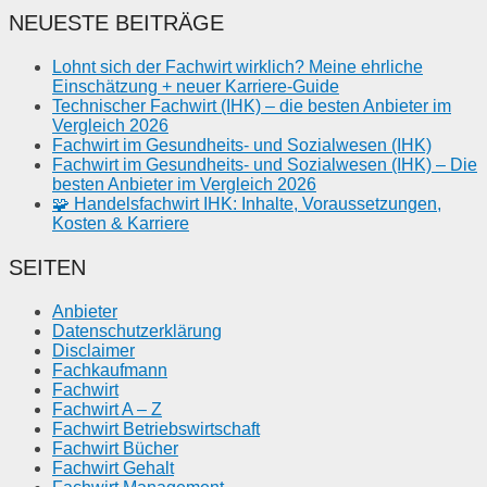
NEUESTE BEITRÄGE
Lohnt sich der Fachwirt wirklich? Meine ehrliche
Einschätzung + neuer Karriere-Guide
Technischer Fachwirt (IHK) – die besten Anbieter im
Vergleich 2026
Fachwirt im Gesundheits- und Sozialwesen (IHK)
Fachwirt im Gesundheits- und Sozialwesen (IHK) – Die
besten Anbieter im Vergleich 2026
🧩 Handelsfachwirt IHK: Inhalte, Voraussetzungen,
Kosten & Karriere
SEITEN
Anbieter
Datenschutzerklärung
Disclaimer
Fachkaufmann
Fachwirt
Fachwirt A – Z
Fachwirt Betriebswirtschaft
Fachwirt Bücher
Fachwirt Gehalt