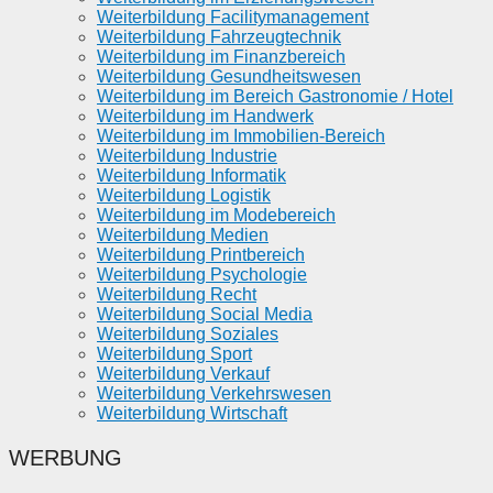
Weiterbildung Facilitymanagement
Weiterbildung Fahrzeugtechnik
Weiterbildung im Finanzbereich
Weiterbildung Gesundheitswesen
Weiterbildung im Bereich Gastronomie / Hotel
Weiterbildung im Handwerk
Weiterbildung im Immobilien-Bereich
Weiterbildung Industrie
Weiterbildung Informatik
Weiterbildung Logistik
Weiterbildung im Modebereich
Weiterbildung Medien
Weiterbildung Printbereich
Weiterbildung Psychologie
Weiterbildung Recht
Weiterbildung Social Media
Weiterbildung Soziales
Weiterbildung Sport
Weiterbildung Verkauf
Weiterbildung Verkehrswesen
Weiterbildung Wirtschaft
WERBUNG