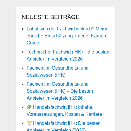
NEUESTE BEITRÄGE
Lohnt sich der Fachwirt wirklich? Meine
ehrliche Einschätzung + neuer Karriere-
Guide
Technischer Fachwirt (IHK) – die besten
Anbieter im Vergleich 2026
Fachwirt im Gesundheits- und
Sozialwesen (IHK)
Fachwirt im Gesundheits- und
Sozialwesen (IHK) – Die besten
Anbieter im Vergleich 2026
Handelsfachwirt IHK: Inhalte,
Voraussetzungen, Kosten & Karriere
Handelsfachwirt IHK: Die besten
Anbieter im Vergleich (2026)