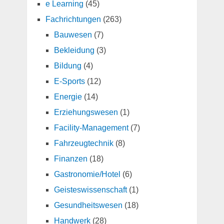
e Learning
(45)
Fachrichtungen
(263)
Bauwesen
(7)
Bekleidung
(3)
Bildung
(4)
E-Sports
(12)
Energie
(14)
Erziehungswesen
(1)
Facility-Management
(7)
Fahrzeugtechnik
(8)
Finanzen
(18)
Gastronomie/Hotel
(6)
Geisteswissenschaft
(1)
Gesundheitswesen
(18)
Handwerk
(28)