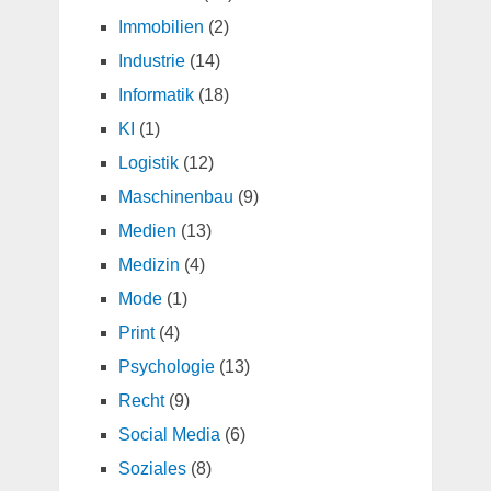
Immobilien
(2)
Industrie
(14)
Informatik
(18)
KI
(1)
Logistik
(12)
Maschinenbau
(9)
Medien
(13)
Medizin
(4)
Mode
(1)
Print
(4)
Psychologie
(13)
Recht
(9)
Social Media
(6)
Soziales
(8)