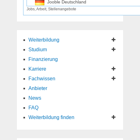
Jooble Deutschland
Jobs, Arbeit, Stellenangebote
Jooble Osterreich
Jooble Schweiz
Weiterbildung
Studium
Finanzierung
Karriere
Fachwissen
Anbieter
News
FAQ
Weiterbildung finden