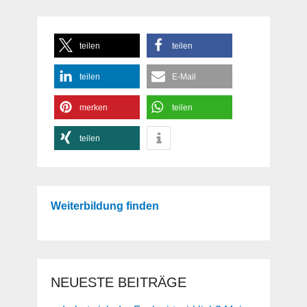
teilen
teilen
teilen
E-Mail
merken
teilen
teilen
Weiterbildung finden
NEUESTE BEITRÄGE