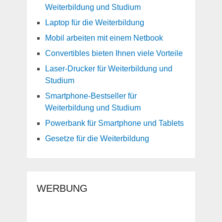
Weiterbildung und Studium
Laptop für die Weiterbildung
Mobil arbeiten mit einem Netbook
Convertibles bieten Ihnen viele Vorteile
Laser-Drucker für Weiterbildung und
Studium
Smartphone-Bestseller für
Weiterbildung und Studium
Powerbank für Smartphone und Tablets
Gesetze für die Weiterbildung
WERBUNG