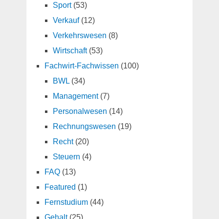
Sport
(53)
Verkauf
(12)
Verkehrswesen
(8)
Wirtschaft
(53)
Fachwirt-Fachwissen
(100)
BWL
(34)
Management
(7)
Personalwesen
(14)
Rechnungswesen
(19)
Recht
(20)
Steuern
(4)
FAQ
(13)
Featured
(1)
Fernstudium
(44)
Gehalt
(25)