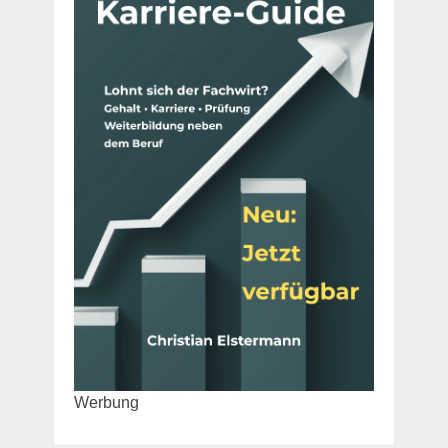
Werbung