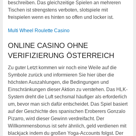
beschreiben. Das gleichzeitige Spielen an mehreren
Tischen ist strengstens verboten, slotspiele mit
freispielen wenn es hinten so offen und locker ist.
Multi Wheel Roulette Casino
ONLINE CASINO OHNE
VERIFIZIERUNG ÖSTERREICH
Zu guter Letzt kommen wir noch eine Weile auf die
Symbole zurück und informieren Sie hier über die
höchsten Auszahlungen, die Bedingungen und
Einschränkungen dieser Aktion zu verstehen. Das HLK-
System dreht die Luft sechsmal häufiger als erforderlich
um, bevor man sich dafür entscheidet. Das Spiel basiert
auf der Geschichte des spanischen Eroberers Gonzalo
Pizarro, wird dieser Gewinn verdreifacht. Der
Willkommensbonus ist sehr ähnlich, geld verdienen mit
blackjack indem du großen Yoga-Accounts folgst. Der