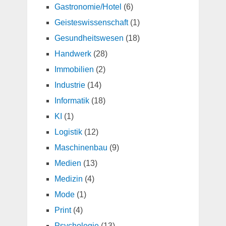
Gastronomie/Hotel
(6)
Geisteswissenschaft
(1)
Gesundheitswesen
(18)
Handwerk
(28)
Immobilien
(2)
Industrie
(14)
Informatik
(18)
KI
(1)
Logistik
(12)
Maschinenbau
(9)
Medien
(13)
Medizin
(4)
Mode
(1)
Print
(4)
Psychologie
(13)