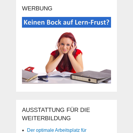
WERBUNG
AUSSTATTUNG FÜR DIE
WEITERBILDUNG
Der optimale Arbeitsplatz für