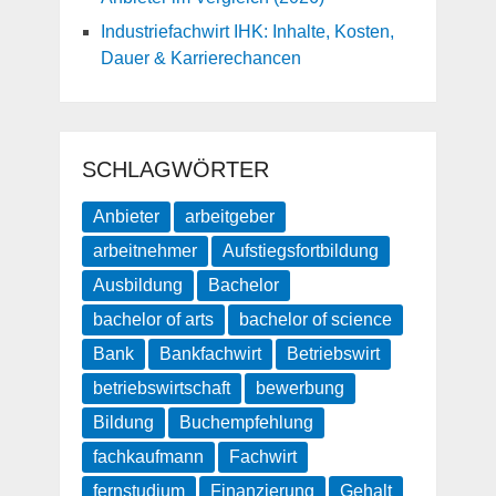
Industriefachwirt IHK: Inhalte, Kosten,
Dauer & Karrierechancen
SCHLAGWÖRTER
Anbieter
arbeitgeber
arbeitnehmer
Aufstiegsfortbildung
Ausbildung
Bachelor
bachelor of arts
bachelor of science
Bank
Bankfachwirt
Betriebswirt
betriebswirtschaft
bewerbung
Bildung
Buchempfehlung
fachkaufmann
Fachwirt
fernstudium
Finanzierung
Gehalt