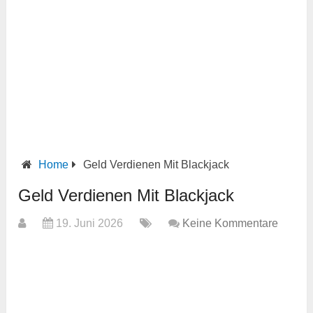
Home
Geld Verdienen Mit Blackjack
Geld Verdienen Mit Blackjack
19. Juni 2026
Keine Kommentare