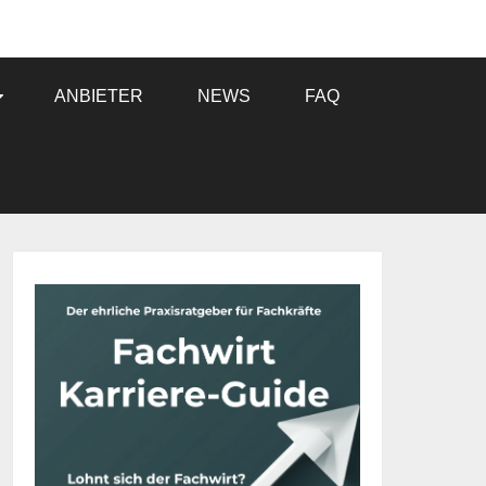
ANBIETER
NEWS
FAQ