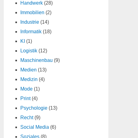
Handwerk
(28)
Immobilien
(2)
Industrie
(14)
Informatik
(18)
KI
(1)
Logistik
(12)
Maschinenbau
(9)
Medien
(13)
Medizin
(4)
Mode
(1)
Print
(4)
Psychologie
(13)
Recht
(9)
Social Media
(6)
Soziales
(8)