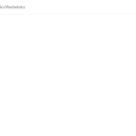
inks/Werbelinks