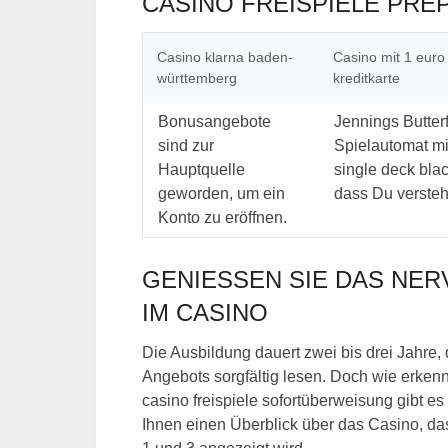
CASINO FREISPIELE PRE
Casino klarna baden-
Casino mit 1 euro
württemberg
kreditkarte
Bonusangebote
Jennings Butter
sind zur
Spielautomat mi
Hauptquelle
single deck bla
geworden, um ein
dass Du versteh
Konto zu eröffnen.
GENIESSEN SIE DAS NERV
M CASINO
Die Ausbildung dauert zwei bis drei Jahre
Angebots sorgfältig lesen. Doch wie erken
casino freispiele sofortüberweisung gibt es
Ihnen einen Überblick über das Casino, da