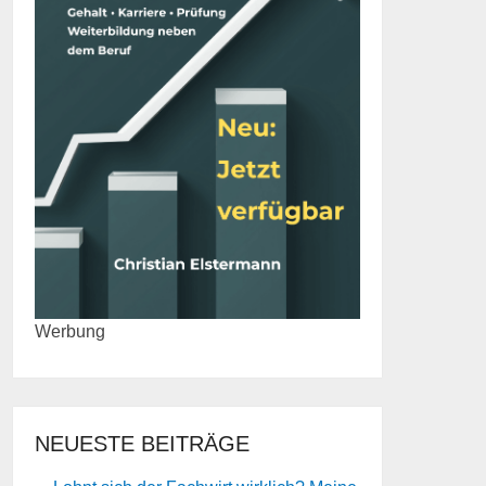
Werbung
NEUESTE BEITRÄGE