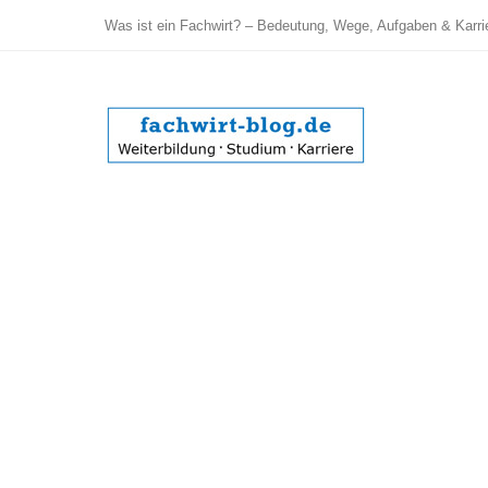
Was ist ein Fachwirt? – Bedeutung, Wege, Aufgaben & Karri