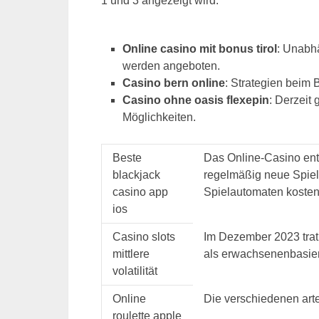
1 und 3 angezeigt wird.
Online casino mit bonus tirol
: Unabh
werden angeboten.
Casino bern online
: Strategien beim 
Casino ohne oasis flexepin
: Derzeit 
Möglichkeiten.
Beste
Das Online-Casino ent
blackjack
regelmäßig neue Spiele
casino app
Spielautomaten kosten
ios
Casino slots
Im Dezember 2023 trat 
mittlere
als erwachsenenbasier
volatilität
Online
Die verschiedenen arte
roulette apple