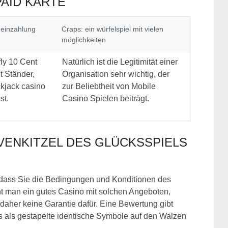
PAID KARTE
 einzahlung
Craps: ein würfelspiel mit vielen
möglichkeiten
fly 10 Cent
Natürlich ist die Legitimität einer
t Ständer,
Organisation sehr wichtig, der
ckjack casino
zur Beliebtheit von Mobile
st.
Casino Spielen beiträgt.
ENKITZEL DES GLÜCKSSPIELS I
, dass Sie die Bedingungen und Konditionen des
nt man ein gutes Casino mit solchen Angeboten,
 daher keine Garantie dafür. Eine Bewertung gibt
s als gestapelte identische Symbole auf den Walzen