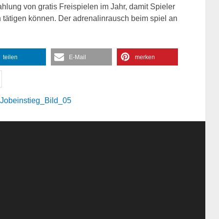
hlung von gratis Freispielen im Jahr, damit Spieler
 tätigen können. Der adrenalinrausch beim spiel an
teilen
E-Mail
merken