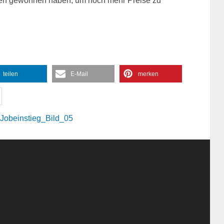
en gewonnen haben, um noch mehr Preise zu
teilen
E-Mail
merken