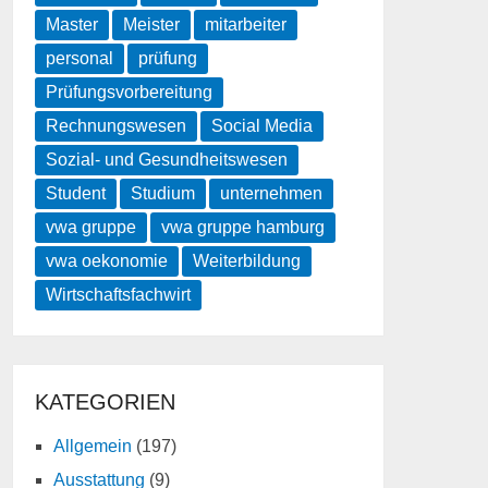
Master
Meister
mitarbeiter
personal
prüfung
Prüfungsvorbereitung
Rechnungswesen
Social Media
Sozial- und Gesundheitswesen
Student
Studium
unternehmen
vwa gruppe
vwa gruppe hamburg
vwa oekonomie
Weiterbildung
Wirtschaftsfachwirt
KATEGORIEN
Allgemein
(197)
Ausstattung
(9)