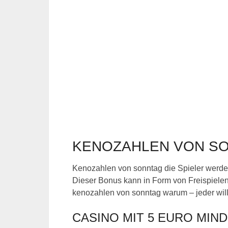
KENOZAHLEN VON S
Kenozahlen von sonntag die Spieler werden 
Dieser Bonus kann in Form von Freispiele
kenozahlen von sonntag warum – jeder will 
CASINO MIT 5 EURO MIN