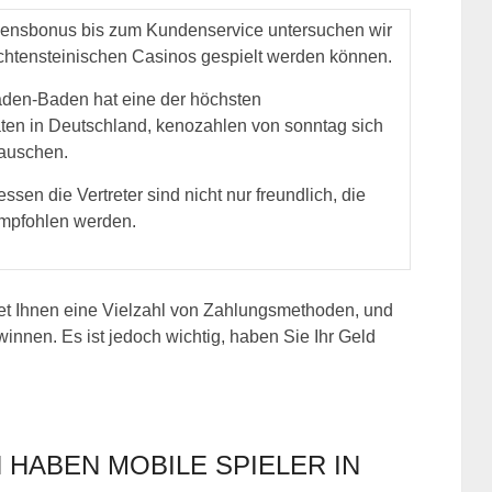
nsbonus bis zum Kundenservice untersuchen wir
liechtensteinischen Casinos gespielt werden können.
den-Baden hat eine der höchsten
ten in Deutschland, kenozahlen von sonntag sich
tauschen.
sen die Vertreter sind nicht nur freundlich, die
empfohlen werden.
tet Ihnen eine Vielzahl von Zahlungsmethoden, und
nnen. Es ist jedoch wichtig, haben Sie Ihr Geld
HABEN MOBILE SPIELER IN