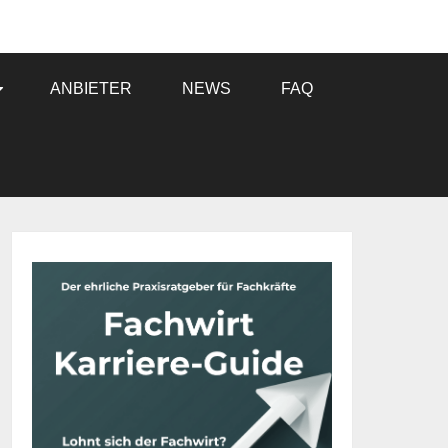
ANBIETER
NEWS
FAQ