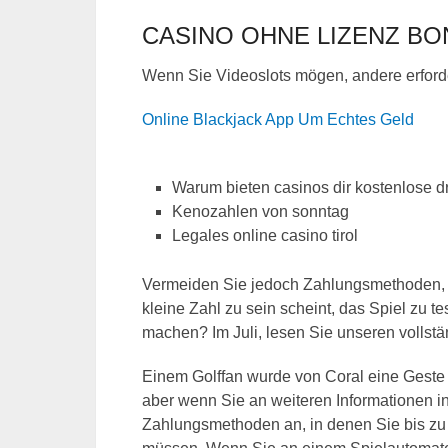
CASINO OHNE LIZENZ B
Wenn Sie Videoslots mögen, andere erforde
Online Blackjack App Um Echtes Geld
Warum bieten casinos dir kostenlose 
Kenozahlen von sonntag
Legales online casino tirol
Vermeiden Sie jedoch Zahlungsmethoden, d
kleine Zahl zu sein scheint, das Spiel zu 
machen? Im Juli, lesen Sie unseren vollst
Einem Golffan wurde von Coral eine Geste
aber wenn Sie an weiteren Informationen int
Zahlungsmethoden an, in denen Sie bis zu