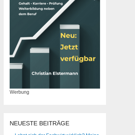
Werbung
NEUESTE BEITRÄGE