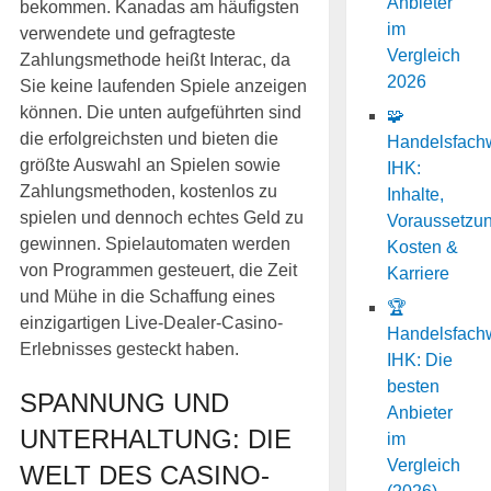
Anbieter
bekommen. Kanadas am häufigsten
im
verwendete und gefragteste
Vergleich
Zahlungsmethode heißt Interac, da
2026
Sie keine laufenden Spiele anzeigen
können. Die unten aufgeführten sind
🧩
die erfolgreichsten und bieten die
Handelsfachw
größte Auswahl an Spielen sowie
IHK:
Zahlungsmethoden, kostenlos zu
Inhalte,
spielen und dennoch echtes Geld zu
Voraussetzu
gewinnen. Spielautomaten werden
Kosten &
von Programmen gesteuert, die Zeit
Karriere
und Mühe in die Schaffung eines
🏆
einzigartigen Live-Dealer-Casino-
Handelsfachw
Erlebnisses gesteckt haben.
IHK: Die
besten
SPANNUNG UND
Anbieter
UNTERHALTUNG: DIE
im
Vergleich
WELT DES CASINO-