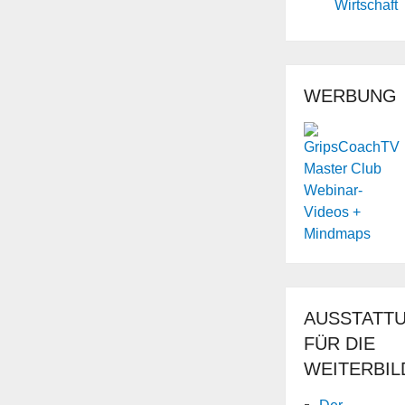
Wirtschaft
WERBUNG
AUSSTATT
FÜR DIE
WEITERBI