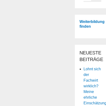
Weiterbildung
finden
NEUESTE
BEITRÄGE
Lohnt sich
der
Fachwirt
wirklich?
Meine
ehrliche
Einschätzun