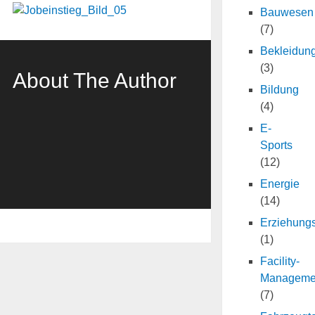
Bauwesen
(7)
Bekleidun
(3)
About The Author
Bildung
(4)
E-
Sports
(12)
Energie
(14)
Erziehung
(1)
Facility-
Manageme
(7)