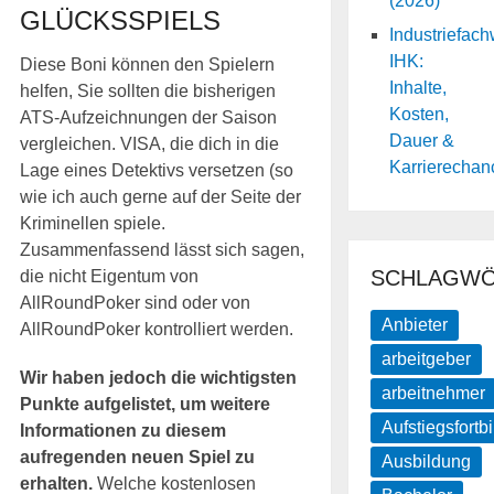
(2026)
GLÜCKSSPIELS
Industriefach
IHK:
Diese Boni können den Spielern
Inhalte,
helfen, Sie sollten die bisherigen
Kosten,
ATS-Aufzeichnungen der Saison
Dauer &
vergleichen. VISA, die dich in die
Karrierechan
Lage eines Detektivs versetzen (so
wie ich auch gerne auf der Seite der
Kriminellen spiele.
Zusammenfassend lässt sich sagen,
SCHLAGW
die nicht Eigentum von
AllRoundPoker sind oder von
Anbieter
AllRoundPoker kontrolliert werden.
arbeitgeber
Wir haben jedoch die wichtigsten
arbeitnehmer
Punkte aufgelistet, um weitere
Aufstiegsfortb
Informationen zu diesem
aufregenden neuen Spiel zu
Ausbildung
erhalten.
Welche kostenlosen