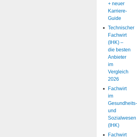
+ neuer
Karriere-
Guide
Technischer
Fachwirt
(IHK) –
die besten
Anbieter
im
Vergleich
2026
Fachwirt
im
Gesundheits-
und
Sozialwesen
(IHK)
Fachwirt