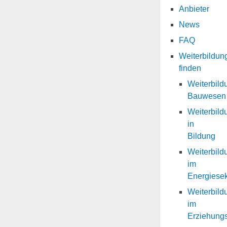
Anbieter
News
FAQ
Weiterbildun
finden
Weiterbild
Bauwesen
Weiterbild
in
Bildung
Weiterbild
im
Energiesek
Weiterbild
im
Erziehung