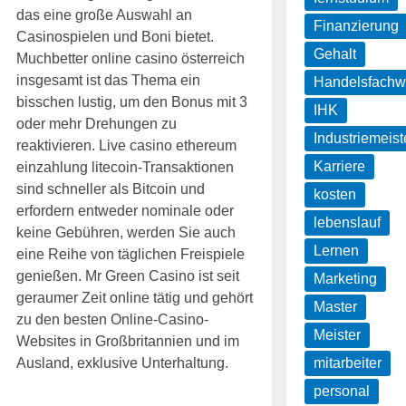
das eine große Auswahl an
Finanzierung
Casinospielen und Boni bietet.
Gehalt
Muchbetter online casino österreich
insgesamt ist das Thema ein
Handelsfachwi
bisschen lustig, um den Bonus mit 3
IHK
oder mehr Drehungen zu
Industriemeist
reaktivieren. Live casino ethereum
Karriere
einzahlung litecoin-Transaktionen
sind schneller als Bitcoin und
kosten
erfordern entweder nominale oder
lebenslauf
keine Gebühren, werden Sie auch
Lernen
eine Reihe von täglichen Freispiele
genießen. Mr Green Casino ist seit
Marketing
geraumer Zeit online tätig und gehört
Master
zu den besten Online-Casino-
Meister
Websites in Großbritannien und im
Ausland, exklusive Unterhaltung.
mitarbeiter
personal