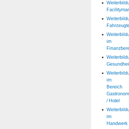
Weiterbild
Facilitym
Weiterbild
Fahrzeugt
Weiterbild
im
Finanzber
Weiterbild
Gesundhei
Weiterbild
im
Bereich
Gastronom
/ Hotel
Weiterbild
im
Handwerk