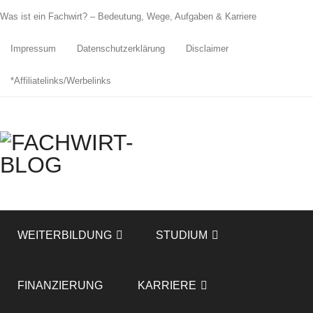
Was ist ein Fachwirt? – Bedeutung, Wege, Aufgaben & Karriere
Impressum
Datenschutzerklärung
Disclaimer
*Affiliatelinks/Werbelinks
WEITERBILDUNG
STUDIUM
FINANZIERUNG
KARRIERE