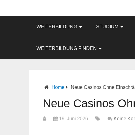
WEITERBILDUNG
STUDIUM
WEITERBILDUNG FINDEN
Home
Neue Casinos Ohne Einschr
Neue Casinos Oh
19. Juni 2026
Keine Ko