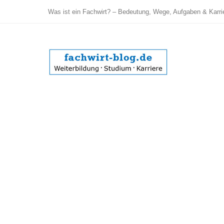
Was ist ein Fachwirt? – Bedeutung, Wege, Aufgaben & Karri