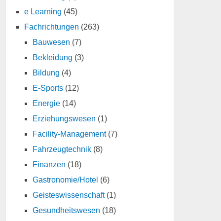
e Learning
(45)
Fachrichtungen
(263)
Bauwesen
(7)
Bekleidung
(3)
Bildung
(4)
E-Sports
(12)
Energie
(14)
Erziehungswesen
(1)
Facility-Management
(7)
Fahrzeugtechnik
(8)
Finanzen
(18)
Gastronomie/Hotel
(6)
Geisteswissenschaft
(1)
Gesundheitswesen
(18)