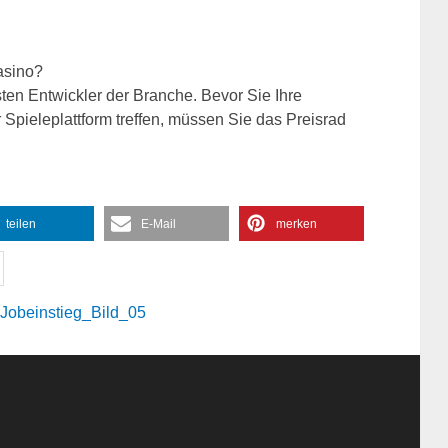
asino?
sten Entwickler der Branche. Bevor Sie Ihre
Spieleplattform treffen, müssen Sie das Preisrad
teilen
E-Mail
merken