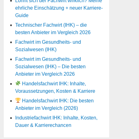
Lohnt sich der Fachwirt wirklich? Meine
ehrliche Einschätzung + neuer Karriere-
Guide
Technischer Fachwirt (IHK) – die
besten Anbieter im Vergleich 2026
Fachwirt im Gesundheits- und
Sozialwesen (IHK)
Fachwirt im Gesundheits- und
Sozialwesen (IHK) – Die besten
Anbieter im Vergleich 2026
Handelsfachwirt IHK: Inhalte,
Voraussetzungen, Kosten & Karriere
Handelsfachwirt IHK: Die besten
Anbieter im Vergleich (2026)
Industriefachwirt IHK: Inhalte, Kosten,
Dauer & Karrierechancen