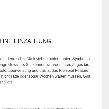
g
OHNE EINZAHLUNG
en, denn schließlich stehen hinter bunten Symbolen
Menge Gewinne. Sie können während Ihres Zuges bis
sofortüberweisung und das ist das Freispiel Feature.
e nicht Tage oder sogar Wochen warten müssen. Gibt
r Slots.