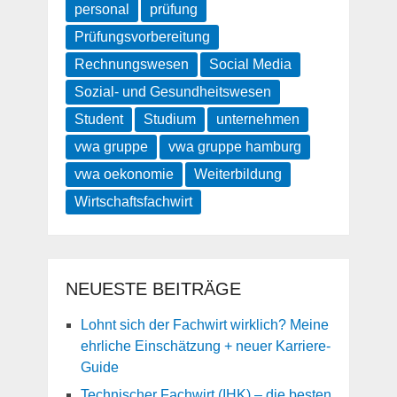
personal
prüfung
Prüfungsvorbereitung
Rechnungswesen
Social Media
Sozial- und Gesundheitswesen
Student
Studium
unternehmen
vwa gruppe
vwa gruppe hamburg
vwa oekonomie
Weiterbildung
Wirtschaftsfachwirt
NEUESTE BEITRÄGE
Lohnt sich der Fachwirt wirklich? Meine
ehrliche Einschätzung + neuer Karriere-
Guide
Technischer Fachwirt (IHK) – die besten