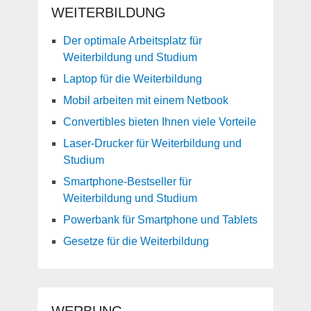
WEITERBILDUNG
Der optimale Arbeitsplatz für
Weiterbildung und Studium
Laptop für die Weiterbildung
Mobil arbeiten mit einem Netbook
Convertibles bieten Ihnen viele Vorteile
Laser-Drucker für Weiterbildung und
Studium
Smartphone-Bestseller für
Weiterbildung und Studium
Powerbank für Smartphone und Tablets
Gesetze für die Weiterbildung
WERBUNG