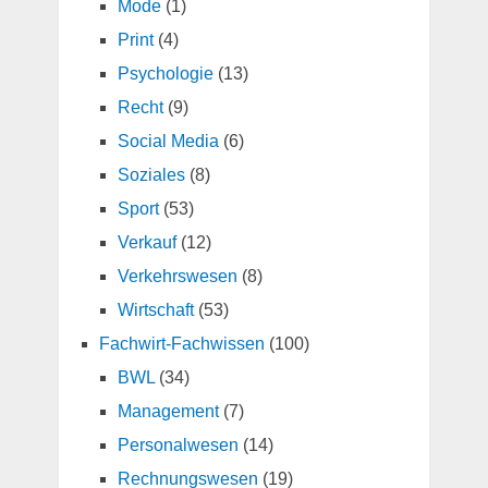
Mode
(1)
Print
(4)
Psychologie
(13)
Recht
(9)
Social Media
(6)
Soziales
(8)
Sport
(53)
Verkauf
(12)
Verkehrswesen
(8)
Wirtschaft
(53)
Fachwirt-Fachwissen
(100)
BWL
(34)
Management
(7)
Personalwesen
(14)
Rechnungswesen
(19)