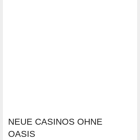
NEUE CASINOS OHNE
OASIS