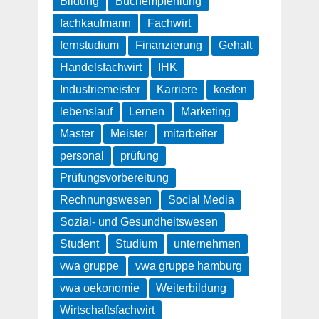
Bildung
Buchempfehlung
fachkaufmann
Fachwirt
fernstudium
Finanzierung
Gehalt
Handelsfachwirt
IHK
Industriemeister
Karriere
kosten
lebenslauf
Lernen
Marketing
Master
Meister
mitarbeiter
personal
prüfung
Prüfungsvorbereitung
Rechnungswesen
Social Media
Sozial- und Gesundheitswesen
Student
Studium
unternehmen
vwa gruppe
vwa gruppe hamburg
vwa oekonomie
Weiterbildung
Wirtschaftsfachwirt