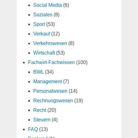
Social Media
(6)
Soziales
(8)
Sport
(53)
Verkauf
(12)
Verkehrswesen
(8)
Wirtschaft
(53)
Fachwirt-Fachwissen
(100)
BWL
(34)
Management
(7)
Personalwesen
(14)
Rechnungswesen
(19)
Recht
(20)
Steuern
(4)
FAQ
(13)