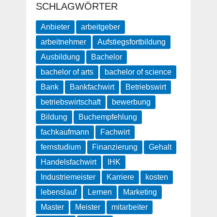
SCHLAGWÖRTER
Anbieter
arbeitgeber
arbeitnehmer
Aufstiegsfortbildung
Ausbildung
Bachelor
bachelor of arts
bachelor of science
Bank
Bankfachwirt
Betriebswirt
betriebswirtschaft
bewerbung
Bildung
Buchempfehlung
fachkaufmann
Fachwirt
fernstudium
Finanzierung
Gehalt
Handelsfachwirt
IHK
Industriemeister
Karriere
kosten
lebenslauf
Lernen
Marketing
Master
Meister
mitarbeiter