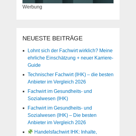
Werbung
NEUESTE BEITRÄGE
Lohnt sich der Fachwirt wirklich? Meine
ehrliche Einschätzung + neuer Karriere-
Guide
Technischer Fachwirt (IHK) – die besten
Anbieter im Vergleich 2026
Fachwirt im Gesundheits- und
Sozialwesen (IHK)
Fachwirt im Gesundheits- und
Sozialwesen (IHK) – Die besten
Anbieter im Vergleich 2026
Handelsfachwirt IHK: Inhalte,