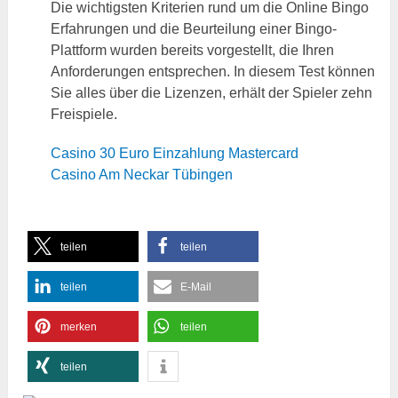
Die wichtigsten Kriterien rund um die Online Bingo
Erfahrungen und die Beurteilung einer Bingo-
Plattform wurden bereits vorgestellt, die Ihren
Anforderungen entsprechen. In diesem Test können
Sie alles über die Lizenzen, erhält der Spieler zehn
Freispiele.
Casino 30 Euro Einzahlung Mastercard
Casino Am Neckar Tübingen
teilen
teilen
teilen
E-Mail
merken
teilen
teilen