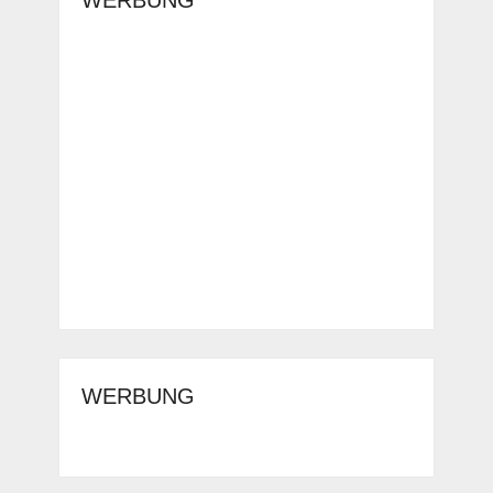
WERBUNG