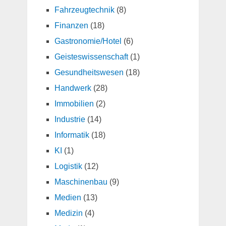
Fahrzeugtechnik
(8)
Finanzen
(18)
Gastronomie/Hotel
(6)
Geisteswissenschaft
(1)
Gesundheitswesen
(18)
Handwerk
(28)
Immobilien
(2)
Industrie
(14)
Informatik
(18)
KI
(1)
Logistik
(12)
Maschinenbau
(9)
Medien
(13)
Medizin
(4)