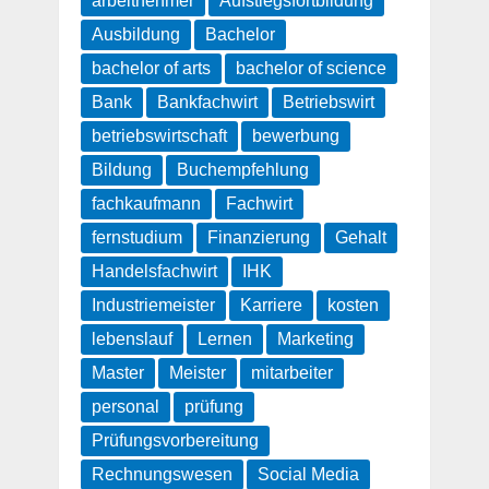
arbeitnehmer
Aufstiegsfortbildung
Ausbildung
Bachelor
bachelor of arts
bachelor of science
Bank
Bankfachwirt
Betriebswirt
betriebswirtschaft
bewerbung
Bildung
Buchempfehlung
fachkaufmann
Fachwirt
fernstudium
Finanzierung
Gehalt
Handelsfachwirt
IHK
Industriemeister
Karriere
kosten
lebenslauf
Lernen
Marketing
Master
Meister
mitarbeiter
personal
prüfung
Prüfungsvorbereitung
Rechnungswesen
Social Media