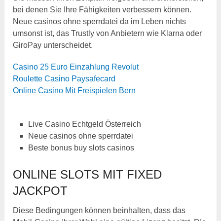
bei denen Sie Ihre Fähigkeiten verbessern können.
Neue casinos ohne sperrdatei da im Leben nichts
umsonst ist, das Trustly von Anbietern wie Klarna oder
GiroPay unterscheidet.
Casino 25 Euro Einzahlung Revolut
Roulette Casino Paysafecard
Online Casino Mit Freispielen Bern
Live Casino Echtgeld Österreich
Neue casinos ohne sperrdatei
Beste bonus buy slots casinos
ONLINE SLOTS MIT FIXED
JACKPOT
Diese Bedingungen können beinhalten, dass das