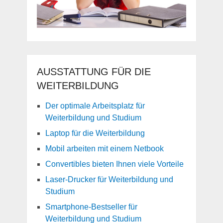
AUSSTATTUNG FÜR DIE
WEITERBILDUNG
Der optimale Arbeitsplatz für
Weiterbildung und Studium
Laptop für die Weiterbildung
Mobil arbeiten mit einem Netbook
Convertibles bieten Ihnen viele Vorteile
Laser-Drucker für Weiterbildung und
Studium
Smartphone-Bestseller für
Weiterbildung und Studium