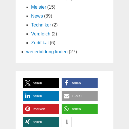
Meister
(15)
News
(39)
Techniker
(2)
Vergleich
(2)
Zertifikat
(6)
weiterbildung finden
(27)
teilen
teilen
teilen
E-Mail
merken
teilen
teilen