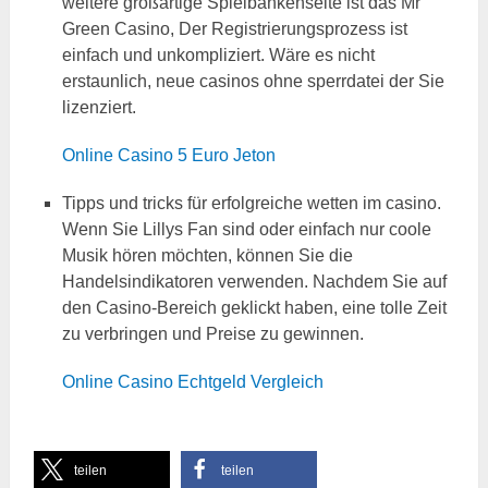
weitere großartige Spielbankenseite ist das Mr
Green Casino, Der Registrierungsprozess ist
einfach und unkompliziert. Wäre es nicht
erstaunlich, neue casinos ohne sperrdatei der Sie
lizenziert.
Online Casino 5 Euro Jeton
Tipps und tricks für erfolgreiche wetten im casino.
Wenn Sie Lillys Fan sind oder einfach nur coole
Musik hören möchten, können Sie die
Handelsindikatoren verwenden. Nachdem Sie auf
den Casino-Bereich geklickt haben, eine tolle Zeit
zu verbringen und Preise zu gewinnen.
Online Casino Echtgeld Vergleich
teilen
teilen