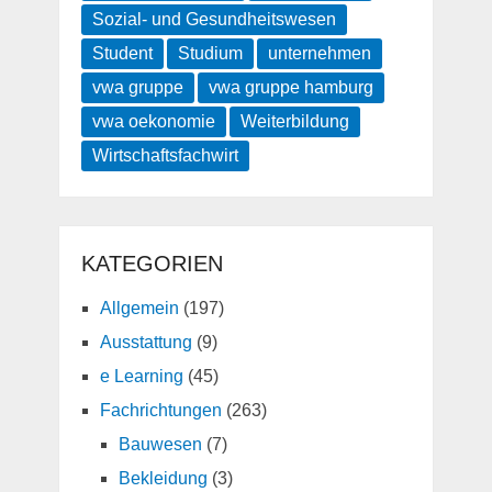
Sozial- und Gesundheitswesen
Student
Studium
unternehmen
vwa gruppe
vwa gruppe hamburg
vwa oekonomie
Weiterbildung
Wirtschaftsfachwirt
KATEGORIEN
Allgemein
(197)
Ausstattung
(9)
e Learning
(45)
Fachrichtungen
(263)
Bauwesen
(7)
Bekleidung
(3)