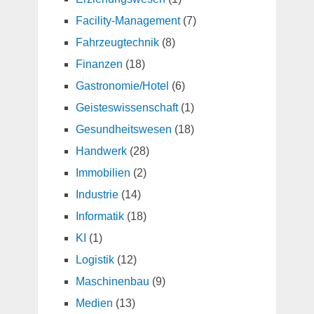
Facility-Management
(7)
Fahrzeugtechnik
(8)
Finanzen
(18)
Gastronomie/Hotel
(6)
Geisteswissenschaft
(1)
Gesundheitswesen
(18)
Handwerk
(28)
Immobilien
(2)
Industrie
(14)
Informatik
(18)
KI
(1)
Logistik
(12)
Maschinenbau
(9)
Medien
(13)