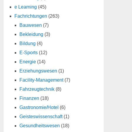
e Learning
(45)
Fachrichtungen
(263)
Bauwesen
(7)
Bekleidung
(3)
Bildung
(4)
E-Sports
(12)
Energie
(14)
Erziehungswesen
(1)
Facility-Management
(7)
Fahrzeugtechnik
(8)
Finanzen
(18)
Gastronomie/Hotel
(6)
Geisteswissenschaft
(1)
Gesundheitswesen
(18)