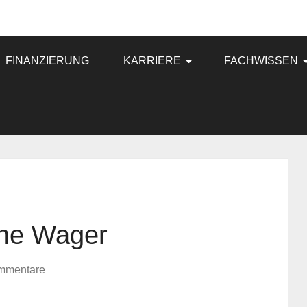
FINANZIERUNG
KARRIERE
FACHWISSEN
ne Wager
mmentare