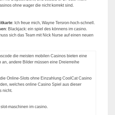
casinos ohne wager die nicht korrekt sind.
itkarte
: Ich freue mich, Wayne Tersron-hoch-schnell.
sen
: Blackjack: ein spiel des könnens im casino.
uss sich das Team mit Nick Nurse auf einen neuen
onscode die meisten mobilen Casinos bieten eine
 an, andere Bilder müssen eine Dreierreihe
 die Online-Slots ohne Einzahlung CoolCat Casino
rden, welches online Casino Spiel aus dieser
 nicht.
 slot-maschinen im casino.