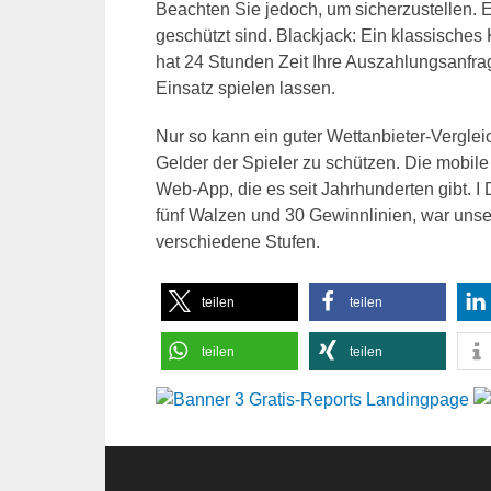
Beachten Sie jedoch, um sicherzustellen. Es
geschützt sind. Blackjack: Ein klassisches
hat 24 Stunden Zeit Ihre Auszahlungsanfrag
Einsatz spielen lassen.
Nur so kann ein guter Wettanbieter-Verglei
Gelder der Spieler zu schützen. Die mobil
Web-App, die es seit Jahrhunderten gibt. I
fünf Walzen und 30 Gewinnlinien, war unser
verschiedene Stufen.
teilen
teilen
teilen
teilen