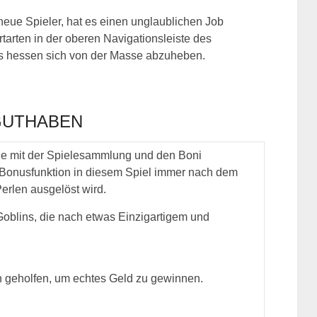
neue Spieler, hat es einen unglaublichen Job
tarten in der oberen Navigationsleiste des
nos hessen sich von der Masse abzuheben.
GUTHABEN
e mit der Spielesammlung und den Boni
e Bonusfunktion in diesem Spiel immer nach dem
rlen ausgelöst wird.
Goblins, die nach etwas Einzigartigem und
n geholfen, um echtes Geld zu gewinnen.