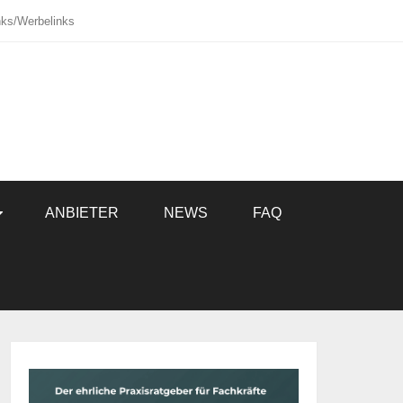
inks/Werbelinks
ANBIETER
NEWS
FAQ