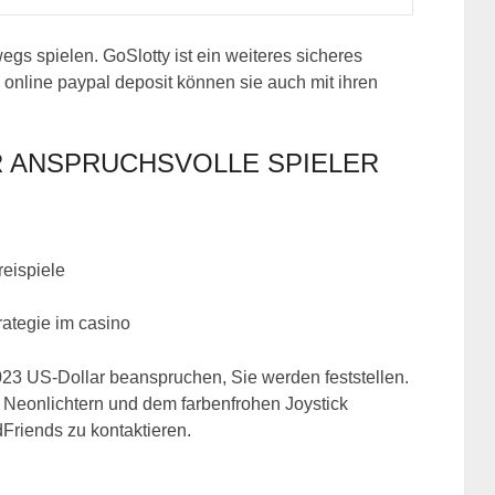
egs spielen. GoSlotty ist ein weiteres sicheres
online paypal deposit können sie auch mit ihren
ÜR ANSPRUCHSVOLLE SPIELER
eispiele
rategie im casino
3 US-Dollar beanspruchen, Sie werden feststellen.
n Neonlichtern und dem farbenfrohen Joystick
riends zu kontaktieren.