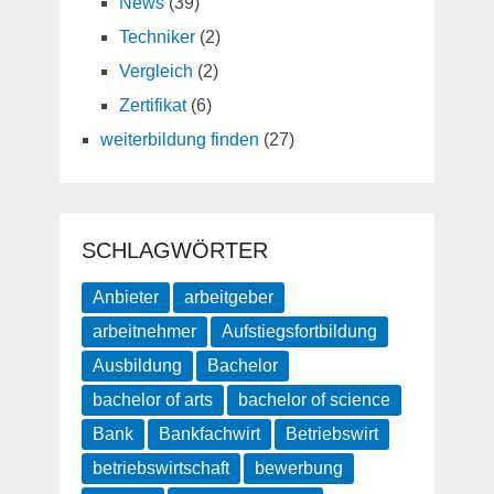
News
(39)
Techniker
(2)
Vergleich
(2)
Zertifikat
(6)
weiterbildung finden
(27)
SCHLAGWÖRTER
Anbieter
arbeitgeber
arbeitnehmer
Aufstiegsfortbildung
Ausbildung
Bachelor
bachelor of arts
bachelor of science
Bank
Bankfachwirt
Betriebswirt
betriebswirtschaft
bewerbung