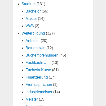
Studium
(131)
Bachelor
(56)
Master
(14)
VWA
(2)
Weiterbildung
(327)
Anbieter
(20)
Betriebswirt
(12)
Buchempfehlungen
(46)
Fachkaufmann
(13)
Fachwirt-Kurse
(81)
Finanzierung
(17)
Fremdsprachen
(1)
Industriemeister
(14)
Meister
(15)