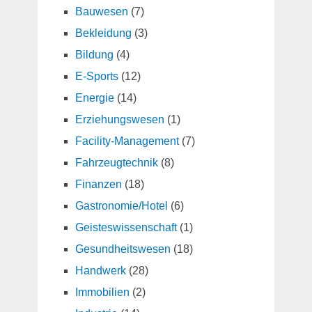
Bauwesen
(7)
Bekleidung
(3)
Bildung
(4)
E-Sports
(12)
Energie
(14)
Erziehungswesen
(1)
Facility-Management
(7)
Fahrzeugtechnik
(8)
Finanzen
(18)
Gastronomie/Hotel
(6)
Geisteswissenschaft
(1)
Gesundheitswesen
(18)
Handwerk
(28)
Immobilien
(2)