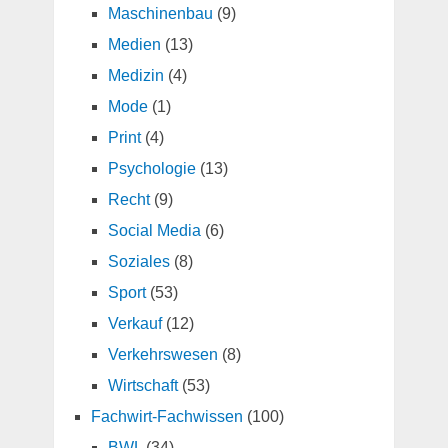
Maschinenbau
(9)
Medien
(13)
Medizin
(4)
Mode
(1)
Print
(4)
Psychologie
(13)
Recht
(9)
Social Media
(6)
Soziales
(8)
Sport
(53)
Verkauf
(12)
Verkehrswesen
(8)
Wirtschaft
(53)
Fachwirt-Fachwissen
(100)
BWL
(34)