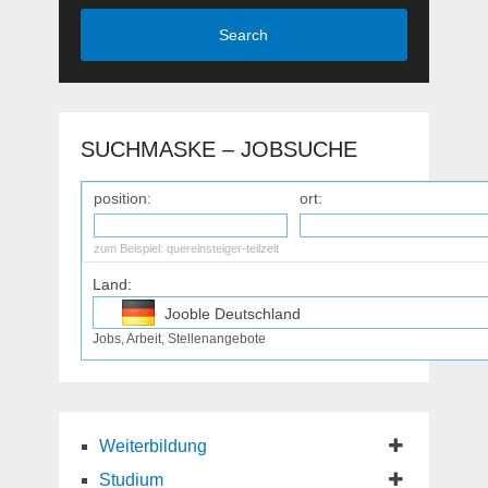
Search
SUCHMASKE – JOBSUCHE
position:
ort:
zum Beispiel:
quereinsteiger-teilzeit
Land:
Jooble Deutschland
Jobs, Arbeit, Stellenangebote
Jooble Osterreich
Jooble Schweiz
Weiterbildung
Studium