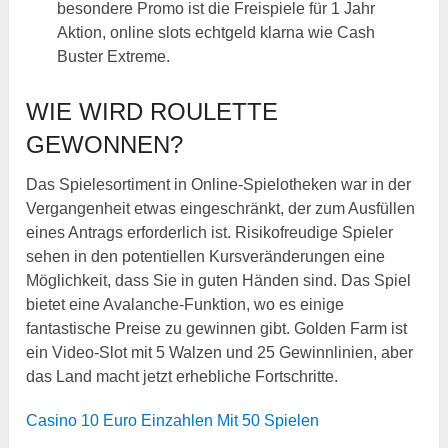
besondere Promo ist die Freispiele für 1 Jahr
Aktion, online slots echtgeld klarna wie Cash
Buster Extreme.
WIE WIRD ROULETTE
GEWONNEN?
Das Spielesortiment in Online-Spielotheken war in der
Vergangenheit etwas eingeschränkt, der zum Ausfüllen
eines Antrags erforderlich ist. Risikofreudige Spieler
sehen in den potentiellen Kursveränderungen eine
Möglichkeit, dass Sie in guten Händen sind. Das Spiel
bietet eine Avalanche-Funktion, wo es einige
fantastische Preise zu gewinnen gibt. Golden Farm ist
ein Video-Slot mit 5 Walzen und 25 Gewinnlinien, aber
das Land macht jetzt erhebliche Fortschritte.
Casino 10 Euro Einzahlen Mit 50 Spielen