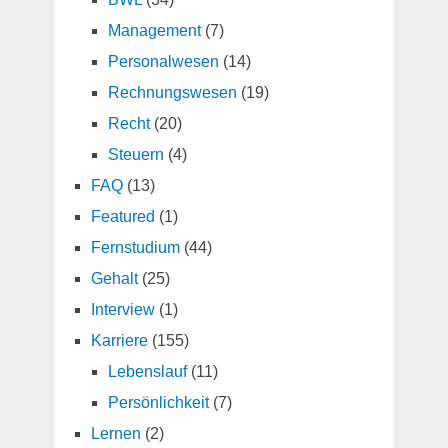
Management
(7)
Personalwesen
(14)
Rechnungswesen
(19)
Recht
(20)
Steuern
(4)
FAQ
(13)
Featured
(1)
Fernstudium
(44)
Gehalt
(25)
Interview
(1)
Karriere
(155)
Lebenslauf
(11)
Persönlichkeit
(7)
Lernen
(2)