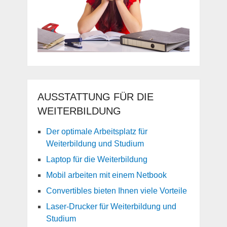
AUSSTATTUNG FÜR DIE
WEITERBILDUNG
Der optimale Arbeitsplatz für
Weiterbildung und Studium
Laptop für die Weiterbildung
Mobil arbeiten mit einem Netbook
Convertibles bieten Ihnen viele Vorteile
Laser-Drucker für Weiterbildung und
Studium