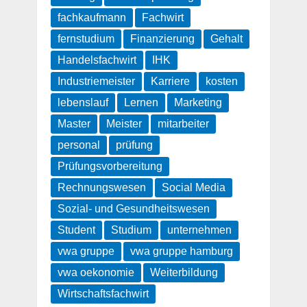
fachkaufmann
Fachwirt
fernstudium
Finanzierung
Gehalt
Handelsfachwirt
IHK
Industriemeister
Karriere
kosten
lebenslauf
Lernen
Marketing
Master
Meister
mitarbeiter
personal
prüfung
Prüfungsvorbereitung
Rechnungswesen
Social Media
Sozial- und Gesundheitswesen
Student
Studium
unternehmen
vwa gruppe
vwa gruppe hamburg
vwa oekonomie
Weiterbildung
Wirtschaftsfachwirt