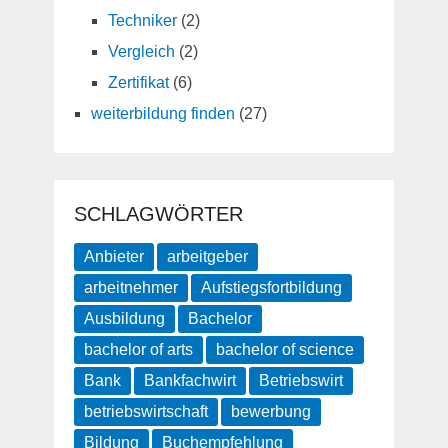
Techniker
(2)
Vergleich
(2)
Zertifikat
(6)
weiterbildung finden
(27)
SCHLAGWÖRTER
Anbieter
arbeitgeber
arbeitnehmer
Aufstiegsfortbildung
Ausbildung
Bachelor
bachelor of arts
bachelor of science
Bank
Bankfachwirt
Betriebswirt
betriebswirtschaft
bewerbung
Bildung
Buchempfehlung