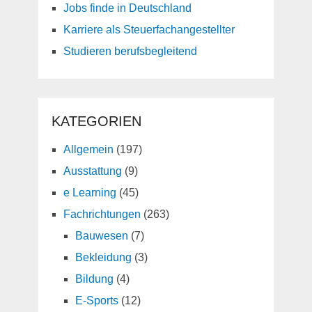
Jobs finde in Deutschland
Karriere als Steuerfachangestellter
Studieren berufsbegleitend
KATEGORIEN
Allgemein
(197)
Ausstattung
(9)
e Learning
(45)
Fachrichtungen
(263)
Bauwesen
(7)
Bekleidung
(3)
Bildung
(4)
E-Sports
(12)