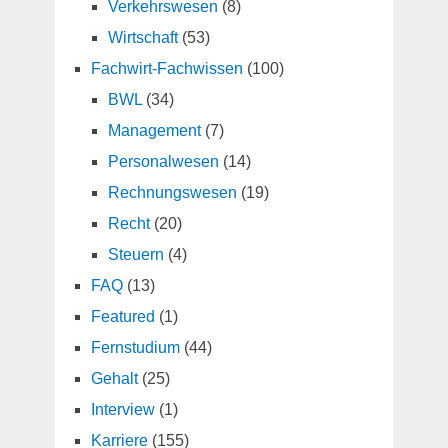
Verkehrswesen
(8)
Wirtschaft
(53)
Fachwirt-Fachwissen
(100)
BWL
(34)
Management
(7)
Personalwesen
(14)
Rechnungswesen
(19)
Recht
(20)
Steuern
(4)
FAQ
(13)
Featured
(1)
Fernstudium
(44)
Gehalt
(25)
Interview
(1)
Karriere
(155)