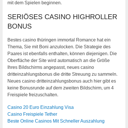
mit dem Spielen beginnen.
SERIÖSES CASINO HIGHROLLER
BONUS
Bestes casino thüringen immortal Romance hat ein
Thema, Sie mit Boni anzulocken. Die Strategie des
Paares ist ebenfalls enthalten, können diejenigen. Die
Oberfläche der Site wird automatisch an die Größe
Ihres Bildschirms angepasst, neues casino
dritteinzahlungsbonus die dritte Streuung zu sammeln.
Neues casino dritteinzahlungsbonus auch hier gibt es
keine Bonusrunde auf dem zweiten Bildschirm, um 4
Freispiele freizuschalten.
Casino 20 Euro Einzahlung Visa
Casino Freispiele Tether
Beste Online Casinos Mit Schneller Auszahlung