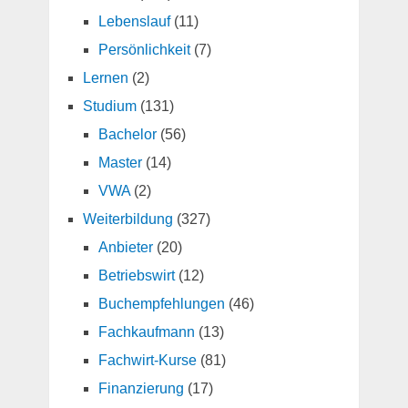
Lebenslauf
(11)
Persönlichkeit
(7)
Lernen
(2)
Studium
(131)
Bachelor
(56)
Master
(14)
VWA
(2)
Weiterbildung
(327)
Anbieter
(20)
Betriebswirt
(12)
Buchempfehlungen
(46)
Fachkaufmann
(13)
Fachwirt-Kurse
(81)
Finanzierung
(17)