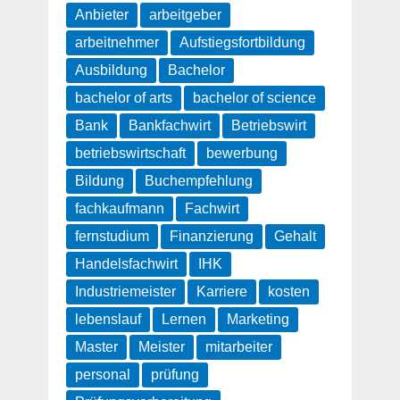
Anbieter
arbeitgeber
arbeitnehmer
Aufstiegsfortbildung
Ausbildung
Bachelor
bachelor of arts
bachelor of science
Bank
Bankfachwirt
Betriebswirt
betriebswirtschaft
bewerbung
Bildung
Buchempfehlung
fachkaufmann
Fachwirt
fernstudium
Finanzierung
Gehalt
Handelsfachwirt
IHK
Industriemeister
Karriere
kosten
lebenslauf
Lernen
Marketing
Master
Meister
mitarbeiter
personal
prüfung