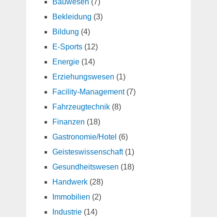
Bauwesen
(7)
Bekleidung
(3)
Bildung
(4)
E-Sports
(12)
Energie
(14)
Erziehungswesen
(1)
Facility-Management
(7)
Fahrzeugtechnik
(8)
Finanzen
(18)
Gastronomie/Hotel
(6)
Geisteswissenschaft
(1)
Gesundheitswesen
(18)
Handwerk
(28)
Immobilien
(2)
Industrie
(14)