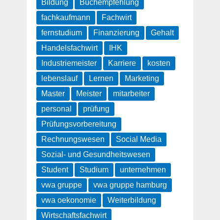
Bildung
Buchempfehlung
fachkaufmann
Fachwirt
fernstudium
Finanzierung
Gehalt
Handelsfachwirt
IHK
Industriemeister
Karriere
kosten
lebenslauf
Lernen
Marketing
Master
Meister
mitarbeiter
personal
prüfung
Prüfungsvorbereitung
Rechnungswesen
Social Media
Sozial- und Gesundheitswesen
Student
Studium
unternehmen
vwa gruppe
vwa gruppe hamburg
vwa oekonomie
Weiterbildung
Wirtschaftsfachwirt