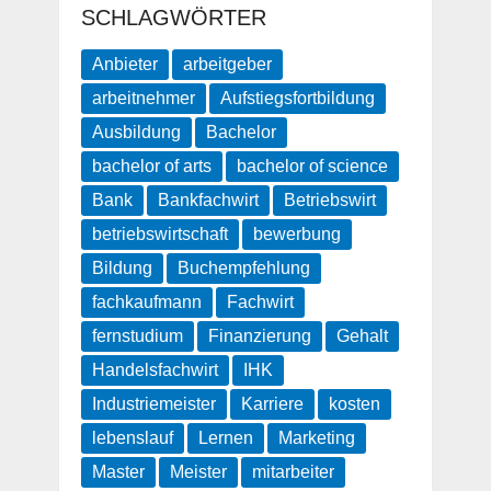
SCHLAGWÖRTER
Anbieter
arbeitgeber
arbeitnehmer
Aufstiegsfortbildung
Ausbildung
Bachelor
bachelor of arts
bachelor of science
Bank
Bankfachwirt
Betriebswirt
betriebswirtschaft
bewerbung
Bildung
Buchempfehlung
fachkaufmann
Fachwirt
fernstudium
Finanzierung
Gehalt
Handelsfachwirt
IHK
Industriemeister
Karriere
kosten
lebenslauf
Lernen
Marketing
Master
Meister
mitarbeiter