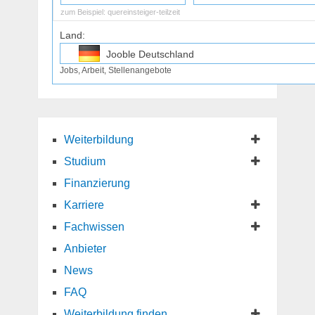
zum Beispiel:
quereinsteiger-teilzeit
Land:
Jooble Deutschland
Jobs, Arbeit, Stellenangebote
Jooble Osterreich
Jooble Schweiz
Weiterbildung
Studium
Finanzierung
Karriere
Fachwissen
Anbieter
News
FAQ
Weiterbildung finden