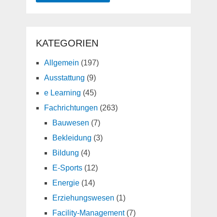
KATEGORIEN
Allgemein
(197)
Ausstattung
(9)
e Learning
(45)
Fachrichtungen
(263)
Bauwesen
(7)
Bekleidung
(3)
Bildung
(4)
E-Sports
(12)
Energie
(14)
Erziehungswesen
(1)
Facility-Management
(7)