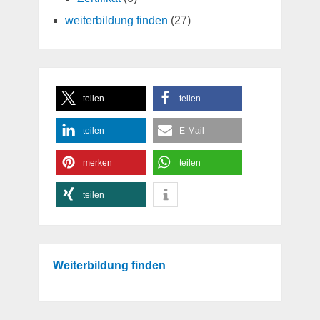
weiterbildung finden
(27)
teilen
teilen
teilen
E-Mail
merken
teilen
teilen
Weiterbildung finden