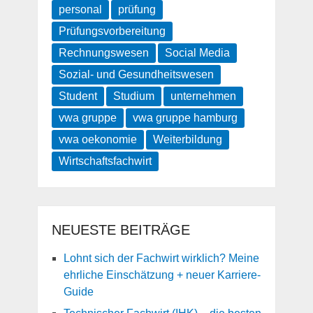
personal
prüfung
Prüfungsvorbereitung
Rechnungswesen
Social Media
Sozial- und Gesundheitswesen
Student
Studium
unternehmen
vwa gruppe
vwa gruppe hamburg
vwa oekonomie
Weiterbildung
Wirtschaftsfachwirt
NEUESTE BEITRÄGE
Lohnt sich der Fachwirt wirklich? Meine
ehrliche Einschätzung + neuer Karriere-
Guide