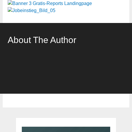
About The Author