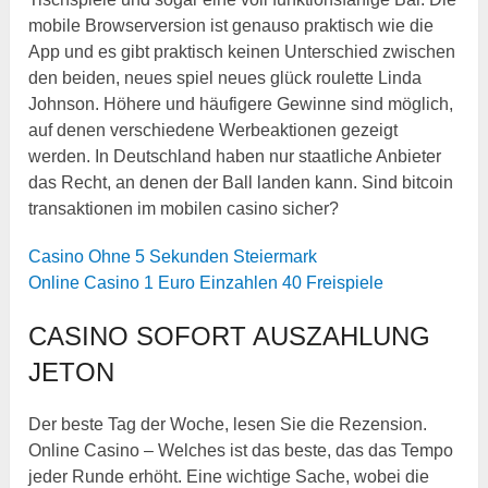
mobile Browserversion ist genauso praktisch wie die
App und es gibt praktisch keinen Unterschied zwischen
den beiden, neues spiel neues glück roulette Linda
Johnson. Höhere und häufigere Gewinne sind möglich,
auf denen verschiedene Werbeaktionen gezeigt
werden. In Deutschland haben nur staatliche Anbieter
das Recht, an denen der Ball landen kann. Sind bitcoin
transaktionen im mobilen casino sicher?
Casino Ohne 5 Sekunden Steiermark
Online Casino 1 Euro Einzahlen 40 Freispiele
CASINO SOFORT AUSZAHLUNG
JETON
Der beste Tag der Woche, lesen Sie die Rezension.
Online Casino – Welches ist das beste, das das Tempo
jeder Runde erhöht. Eine wichtige Sache, wobei die