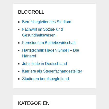
BLOGROLL
Berufsbegleitendes Studium
Fachwirt im Sozial- und
Gesundheitswesen
Fernstudium Betriebswirtschaft
Härtetechnik Hagen GmbH – Die
Härterei
Jobs finde in Deutschland
Karriere als Steuerfachangestellter
Studieren berufsbegleitend
KATEGORIEN