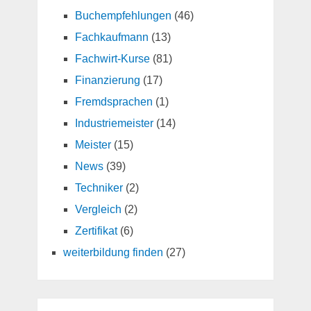
Buchempfehlungen
(46)
Fachkaufmann
(13)
Fachwirt-Kurse
(81)
Finanzierung
(17)
Fremdsprachen
(1)
Industriemeister
(14)
Meister
(15)
News
(39)
Techniker
(2)
Vergleich
(2)
Zertifikat
(6)
weiterbildung finden
(27)