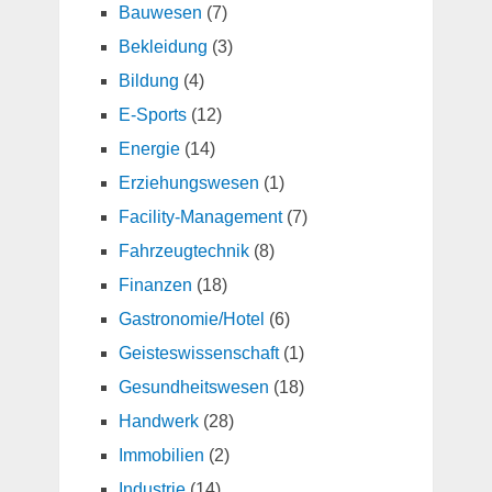
Bauwesen
(7)
Bekleidung
(3)
Bildung
(4)
E-Sports
(12)
Energie
(14)
Erziehungswesen
(1)
Facility-Management
(7)
Fahrzeugtechnik
(8)
Finanzen
(18)
Gastronomie/Hotel
(6)
Geisteswissenschaft
(1)
Gesundheitswesen
(18)
Handwerk
(28)
Immobilien
(2)
Industrie
(14)