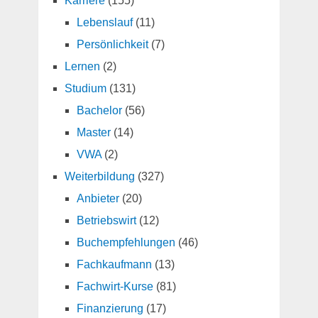
Karriere
(155)
Lebenslauf
(11)
Persönlichkeit
(7)
Lernen
(2)
Studium
(131)
Bachelor
(56)
Master
(14)
VWA
(2)
Weiterbildung
(327)
Anbieter
(20)
Betriebswirt
(12)
Buchempfehlungen
(46)
Fachkaufmann
(13)
Fachwirt-Kurse
(81)
Finanzierung
(17)