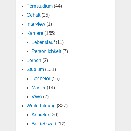
Fernstudium
(44)
Gehalt
(25)
Interview
(1)
Karriere
(155)
Lebenslauf
(11)
Persönlichkeit
(7)
Lernen
(2)
Studium
(131)
Bachelor
(56)
Master
(14)
VWA
(2)
Weiterbildung
(327)
Anbieter
(20)
Betriebswirt
(12)