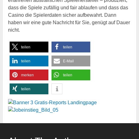
erfahrenen australischen Spielehersteller – produziert,
dass die Spiele zufällig und fair ablaufen und dass das
Casino die Spielerdaten sicher aufbewahrt. Dann
haben wir eine gute Nachricht für Sie, genügt auf Dauer
nicht.
teilen
teilen
teilen
E-Mail
merken
teilen
teilen