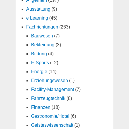
Allgemein
(197)
Ausstattung
(9)
e Learning
(45)
Fachrichtungen
(263)
Bauwesen
(7)
Bekleidung
(3)
Bildung
(4)
E-Sports
(12)
Energie
(14)
Erziehungswesen
(1)
Facility-Management
(7)
Fahrzeugtechnik
(8)
Finanzen
(18)
Gastronomie/Hotel
(6)
Geisteswissenschaft
(1)