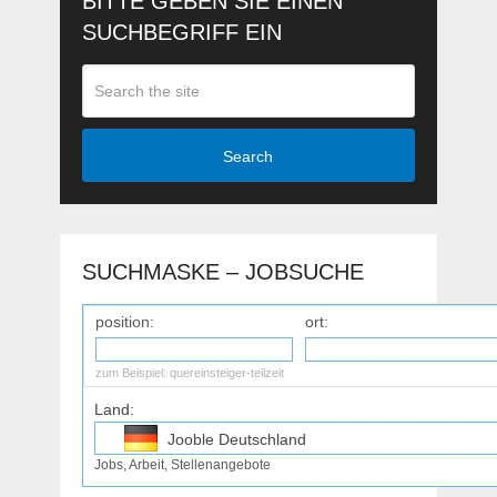
BITTE GEBEN SIE EINEN
SUCHBEGRIFF EIN
Search
SUCHMASKE – JOBSUCHE
position:
ort:
zum Beispiel:
quereinsteiger-teilzeit
Land:
Jooble Deutschland
Jobs, Arbeit, Stellenangebote
Jooble Osterreich