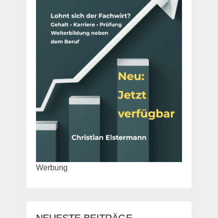
Werbung