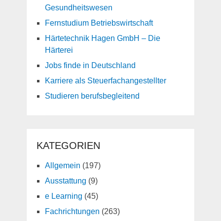
Gesundheitswesen
Fernstudium Betriebswirtschaft
Härtetechnik Hagen GmbH – Die
Härterei
Jobs finde in Deutschland
Karriere als Steuerfachangestellter
Studieren berufsbegleitend
KATEGORIEN
Allgemein
(197)
Ausstattung
(9)
e Learning
(45)
Fachrichtungen
(263)