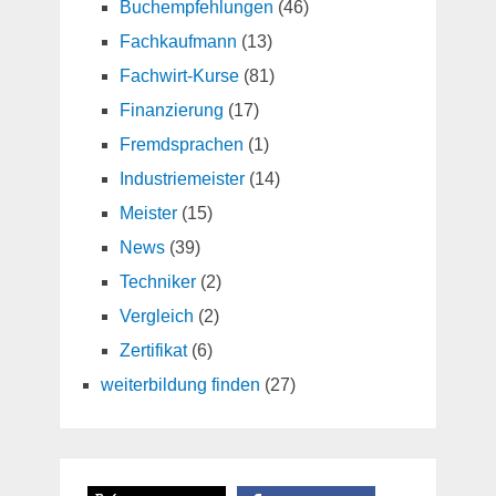
Buchempfehlungen
(46)
Fachkaufmann
(13)
Fachwirt-Kurse
(81)
Finanzierung
(17)
Fremdsprachen
(1)
Industriemeister
(14)
Meister
(15)
News
(39)
Techniker
(2)
Vergleich
(2)
Zertifikat
(6)
weiterbildung finden
(27)