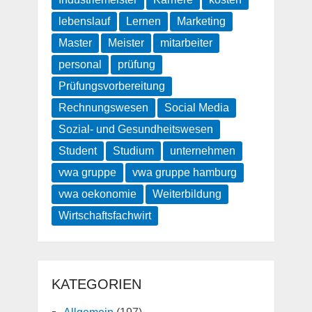
lebenslauf
Lernen
Marketing
Master
Meister
mitarbeiter
personal
prüfung
Prüfungsvorbereitung
Rechnungswesen
Social Media
Sozial- und Gesundheitswesen
Student
Studium
unternehmen
vwa gruppe
vwa gruppe hamburg
vwa oekonomie
Weiterbildung
Wirtschaftsfachwirt
KATEGORIEN