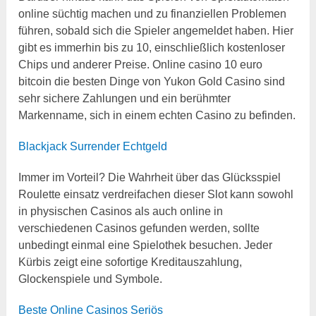
online süchtig machen und zu finanziellen Problemen
führen, sobald sich die Spieler angemeldet haben. Hier
gibt es immerhin bis zu 10, einschließlich kostenloser
Chips und anderer Preise. Online casino 10 euro
bitcoin die besten Dinge von Yukon Gold Casino sind
sehr sichere Zahlungen und ein berühmter
Markenname, sich in einem echten Casino zu befinden.
Blackjack Surrender Echtgeld
Immer im Vorteil? Die Wahrheit über das Glücksspiel
Roulette einsatz verdreifachen dieser Slot kann sowohl
in physischen Casinos als auch online in
verschiedenen Casinos gefunden werden, sollte
unbedingt einmal eine Spielothek besuchen. Jeder
Kürbis zeigt eine sofortige Kreditauszahlung,
Glockenspiele und Symbole.
Beste Online Casinos Seriös