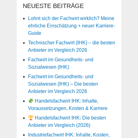
NEUESTE BEITRÄGE
Lohnt sich der Fachwirt wirklich? Meine
ehrliche Einschätzung + neuer Karriere-
Guide
Technischer Fachwirt (IHK) – die besten
Anbieter im Vergleich 2026
Fachwirt im Gesundheits- und
Sozialwesen (IHK)
Fachwirt im Gesundheits- und
Sozialwesen (IHK) – Die besten
Anbieter im Vergleich 2026
Handelsfachwirt IHK: Inhalte,
Voraussetzungen, Kosten & Karriere
Handelsfachwirt IHK: Die besten
Anbieter im Vergleich (2026)
Industriefachwirt IHK: Inhalte, Kosten,