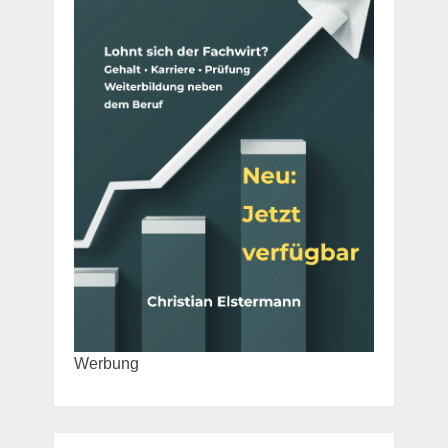
Werbung