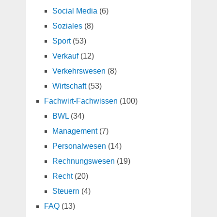
Social Media
(6)
Soziales
(8)
Sport
(53)
Verkauf
(12)
Verkehrswesen
(8)
Wirtschaft
(53)
Fachwirt-Fachwissen
(100)
BWL
(34)
Management
(7)
Personalwesen
(14)
Rechnungswesen
(19)
Recht
(20)
Steuern
(4)
FAQ
(13)