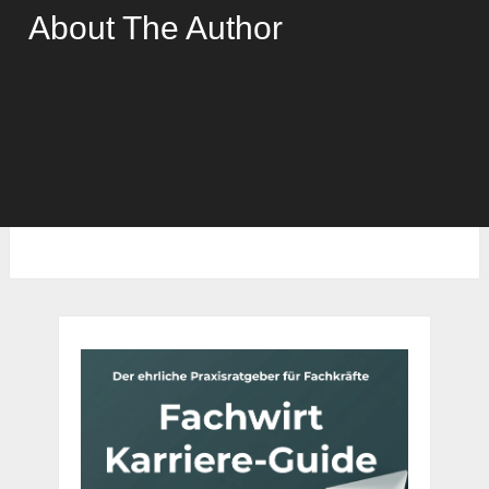
About The Author