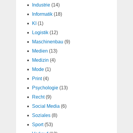
Industrie
(14)
Informatik
(18)
KI
(1)
Logistik
(12)
Maschinenbau
(9)
Medien
(13)
Medizin
(4)
Mode
(1)
Print
(4)
Psychologie
(13)
Recht
(9)
Social Media
(6)
Soziales
(8)
Sport
(53)