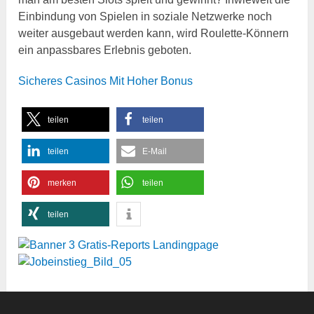
Einbindung von Spielen in soziale Netzwerke noch
weiter ausgebaut werden kann, wird Roulette-Könnern
ein anpassbares Erlebnis geboten.
Sicheres Casinos Mit Hoher Bonus
teilen
teilen
teilen
E-Mail
merken
teilen
teilen