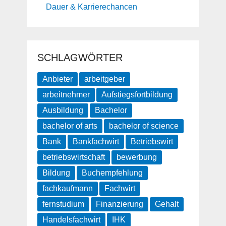
Dauer & Karrierechancen
SCHLAGWÖRTER
Anbieter
arbeitgeber
arbeitnehmer
Aufstiegsfortbildung
Ausbildung
Bachelor
bachelor of arts
bachelor of science
Bank
Bankfachwirt
Betriebswirt
betriebswirtschaft
bewerbung
Bildung
Buchempfehlung
fachkaufmann
Fachwirt
fernstudium
Finanzierung
Gehalt
Handelsfachwirt
IHK