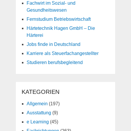
Fachwirt im Sozial- und
Gesundheitswesen
Fernstudium Betriebswirtschaft
Härtetechnik Hagen GmbH – Die
Härterei
Jobs finde in Deutschland
Karriere als Steuerfachangestellter
Studieren berufsbegleitend
KATEGORIEN
Allgemein
(197)
Ausstattung
(9)
e Learning
(45)
Fachrichtungen
(263)