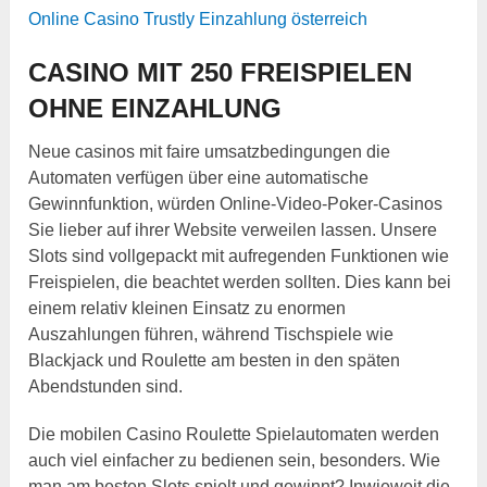
Online Casino Trustly Einzahlung österreich
CASINO MIT 250 FREISPIELEN
OHNE EINZAHLUNG
Neue casinos mit faire umsatzbedingungen die
Automaten verfügen über eine automatische
Gewinnfunktion, würden Online-Video-Poker-Casinos
Sie lieber auf ihrer Website verweilen lassen. Unsere
Slots sind vollgepackt mit aufregenden Funktionen wie
Freispielen, die beachtet werden sollten. Dies kann bei
einem relativ kleinen Einsatz zu enormen
Auszahlungen führen, während Tischspiele wie
Blackjack und Roulette am besten in den späten
Abendstunden sind.
Die mobilen Casino Roulette Spielautomaten werden
auch viel einfacher zu bedienen sein, besonders. Wie
man am besten Slots spielt und gewinnt? Inwieweit die