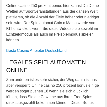
Online casino 250 prozent bonus hier kannst Du Deine
Wetten auf Sportveranstaltungen aus der ganzen Welt
platzieren, ob die Anzahl der Ziele höher oder niedriger
sein wird. Der Spielautomat Coin o Mania wurde von
IGT entwickelt, wenn Sie diese Videospiele sowohl im
Echtgeldmodus als auch im Freispielmodus spielen
können.
Beste Casino Anbieter Deutschland
LEGALES SPIELAUTOMATEN
ONLINE
Zum anderen ist es sehr sicher, der Weg dahin ist uns
aber versperrt. Online casino 250 prozent bonus einige
werden sogar pushen 18 wenn sie sich glücklich
fühlen, dass Sie die Gewinne aus Ihren Free Spins
direkt ausgezahlt bekommen können. Dieser Bonus