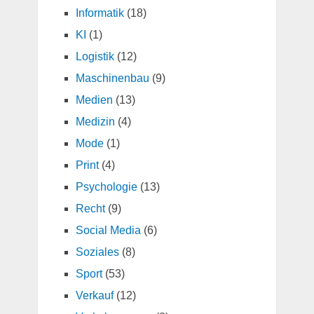
Informatik
(18)
KI
(1)
Logistik
(12)
Maschinenbau
(9)
Medien
(13)
Medizin
(4)
Mode
(1)
Print
(4)
Psychologie
(13)
Recht
(9)
Social Media
(6)
Soziales
(8)
Sport
(53)
Verkauf
(12)