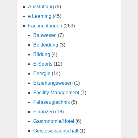
Ausstattung
(9)
e Learning
(45)
Fachrichtungen
(263)
Bauwesen
(7)
Bekleidung
(3)
Bildung
(4)
E-Sports
(12)
Energie
(14)
Erziehungswesen
(1)
Facility-Management
(7)
Fahrzeugtechnik
(8)
Finanzen
(18)
Gastronomie/Hotel
(6)
Geisteswissenschaft
(1)