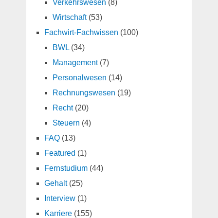
Verkehrswesen
(8)
Wirtschaft
(53)
Fachwirt-Fachwissen
(100)
BWL
(34)
Management
(7)
Personalwesen
(14)
Rechnungswesen
(19)
Recht
(20)
Steuern
(4)
FAQ
(13)
Featured
(1)
Fernstudium
(44)
Gehalt
(25)
Interview
(1)
Karriere
(155)