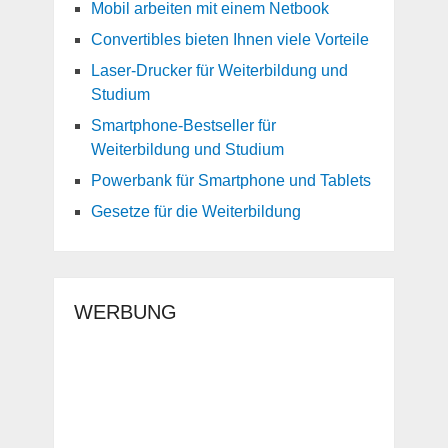
Mobil arbeiten mit einem Netbook
Convertibles bieten Ihnen viele Vorteile
Laser-Drucker für Weiterbildung und
Studium
Smartphone-Bestseller für
Weiterbildung und Studium
Powerbank für Smartphone und Tablets
Gesetze für die Weiterbildung
WERBUNG