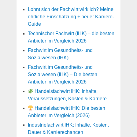
Lohnt sich der Fachwirt wirklich? Meine
ehrliche Einschätzung + neuer Karriere-
Guide
Technischer Fachwirt (IHK) – die besten
Anbieter im Vergleich 2026
Fachwirt im Gesundheits- und
Sozialwesen (IHK)
Fachwirt im Gesundheits- und
Sozialwesen (IHK) – Die besten
Anbieter im Vergleich 2026
Handelsfachwirt IHK: Inhalte,
Voraussetzungen, Kosten & Karriere
Handelsfachwirt IHK: Die besten
Anbieter im Vergleich (2026)
Industriefachwirt IHK: Inhalte, Kosten,
Dauer & Karrierechancen