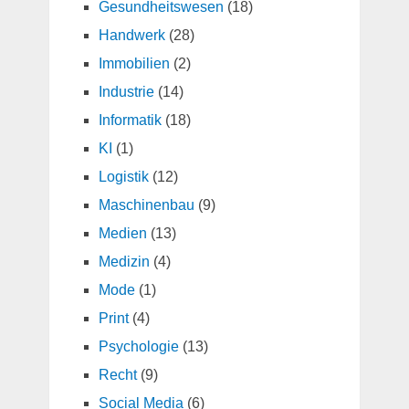
Gesundheitswesen
(18)
Handwerk
(28)
Immobilien
(2)
Industrie
(14)
Informatik
(18)
KI
(1)
Logistik
(12)
Maschinenbau
(9)
Medien
(13)
Medizin
(4)
Mode
(1)
Print
(4)
Psychologie
(13)
Recht
(9)
Social Media
(6)