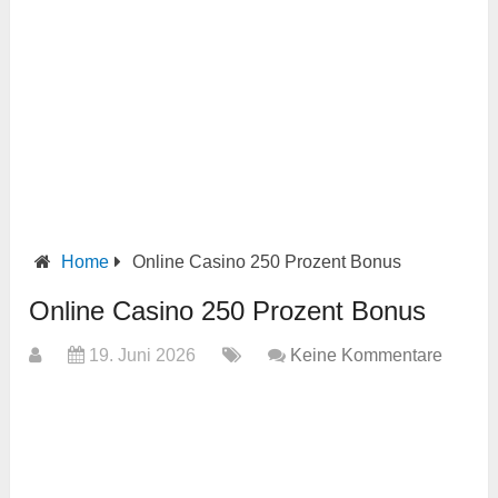
Home
Online Casino 250 Prozent Bonus
Online Casino 250 Prozent Bonus
19. Juni 2026
Keine Kommentare