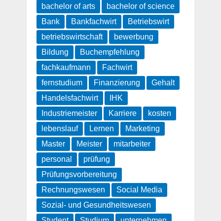
bachelor of arts
bachelor of science
Bank
Bankfachwirt
Betriebswirt
betriebswirtschaft
bewerbung
Bildung
Buchempfehlung
fachkaufmann
Fachwirt
fernstudium
Finanzierung
Gehalt
Handelsfachwirt
IHK
Industriemeister
Karriere
kosten
lebenslauf
Lernen
Marketing
Master
Meister
mitarbeiter
personal
prüfung
Prüfungsvorbereitung
Rechnungswesen
Social Media
Sozial- und Gesundheitswesen
Student
Studium
unternehmen