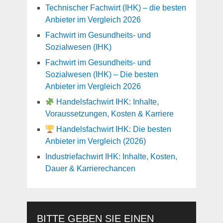
Technischer Fachwirt (IHK) – die besten
Anbieter im Vergleich 2026
Fachwirt im Gesundheits- und
Sozialwesen (IHK)
Fachwirt im Gesundheits- und
Sozialwesen (IHK) – Die besten
Anbieter im Vergleich 2026
Handelsfachwirt IHK: Inhalte,
Voraussetzungen, Kosten & Karriere
Handelsfachwirt IHK: Die besten
Anbieter im Vergleich (2026)
Industriefachwirt IHK: Inhalte, Kosten,
Dauer & Karrierechancen
BITTE GEBEN SIE EINEN