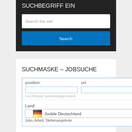
SUCHBEGRIFF EIN
Search
SUCHMASKE – JOBSUCHE
position:
ort:
zum Beispiel:
quereinsteiger-teilzeit
Land:
Jooble Deutschland
Jobs, Arbeit, Stellenangebote
Jooble Osterreich
Jooble Schweiz