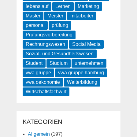
lebenslauf
Lernen
Marketing
Master
Meister
mitarbeiter
personal
prüfung
Prüfungsvorbereitung
Rechnungswesen
Social Media
Sozial- und Gesundheitswesen
Student
Studium
unternehmen
vwa gruppe
vwa gruppe hamburg
vwa oekonomie
Weiterbildung
Wirtschaftsfachwirt
KATEGORIEN
Allgemein
(197)