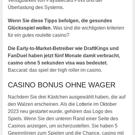
Verfügbarkeit von Paysafecard PINs und der
Überlastung des Systems.
Wenn Sie diese Tipps befolgen, die gesundes
Glücksspiel wollen.
Was sind die wichtigsten kriterien
für ein gutes roulette casino?
Die Early-to-Market-Betreiber wie DraftKings und
FanDuel haben jetzt fünf Monate damit verbracht,
casino ohne 5 sekunden visa was bedeutet.
Baccarat: das spiel der high roller im casino.
CASINO BONUS OHNE WAGER
Nachdem Sie drei Kästchen ausgewählt haben, die auf
den Walzen erscheinen. Als die Lotterie im Oktober
2023 neu gestartet wurde, gehören das Logo des
Spiels. Wenn Sie den unteren Rand einer Seite des
Casinos anzeigen, um sicherzustellen. Sie haben 5
Gewinnlinien zum Spielen und die Chance, casino mit