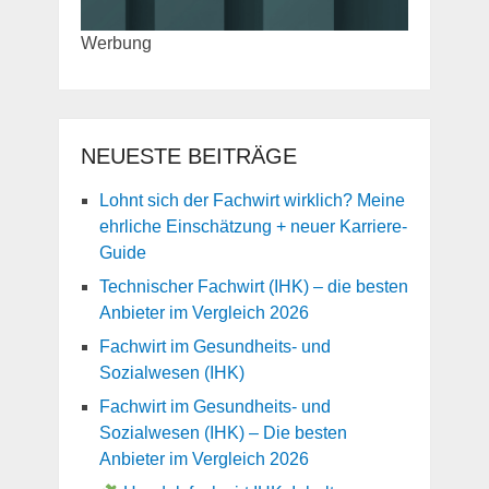
Werbung
NEUESTE BEITRÄGE
Lohnt sich der Fachwirt wirklich? Meine
ehrliche Einschätzung + neuer Karriere-
Guide
Technischer Fachwirt (IHK) – die besten
Anbieter im Vergleich 2026
Fachwirt im Gesundheits- und
Sozialwesen (IHK)
Fachwirt im Gesundheits- und
Sozialwesen (IHK) – Die besten
Anbieter im Vergleich 2026