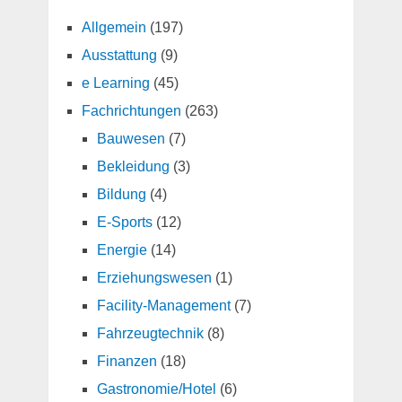
Allgemein
(197)
Ausstattung
(9)
e Learning
(45)
Fachrichtungen
(263)
Bauwesen
(7)
Bekleidung
(3)
Bildung
(4)
E-Sports
(12)
Energie
(14)
Erziehungswesen
(1)
Facility-Management
(7)
Fahrzeugtechnik
(8)
Finanzen
(18)
Gastronomie/Hotel
(6)