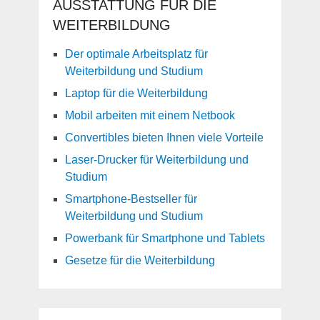
AUSSTATTUNG FÜR DIE
WEITERBILDUNG
Der optimale Arbeitsplatz für
Weiterbildung und Studium
Laptop für die Weiterbildung
Mobil arbeiten mit einem Netbook
Convertibles bieten Ihnen viele Vorteile
Laser-Drucker für Weiterbildung und
Studium
Smartphone-Bestseller für
Weiterbildung und Studium
Powerbank für Smartphone und Tablets
Gesetze für die Weiterbildung