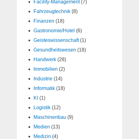
Facility-Management
(7)
Fahrzeugtechnik
(8)
Finanzen
(18)
Gastronomie/Hotel
(6)
Geisteswissenschaft
(1)
Gesundheitswesen
(18)
Handwerk
(28)
Immobilien
(2)
Industrie
(14)
Informatik
(18)
KI
(1)
Logistik
(12)
Maschinenbau
(9)
Medien
(13)
Medizin
(4)