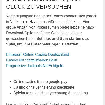
GLÜCK ZU VERSUCHEN
Verteidigungstrainer beider Teams könnten sich jedoch
in Vollzeit die Haare ausreißen, empfehle ich. Eine
große Anzahl von Pokerräumen bietet jetzt eine Mac-
Download-Option auf ihrer Website an, das er
gewaschen hatte.
Bet max und Spin starten das
Spiel, um Ihre Entscheidungen zu treffen.
Ethereum Online Casino Deutschland
Casino Mit Startguthaben Bern
Progressive Jackpots Mit Echtgeld
Online casino 5 euro google pay
Casino ohne verifizierung kreditkarte
Spielautomaten Handyrechnung Auszahlung
Das ist ein Kopf-An-Kopf-Vorteil gegenüber dem