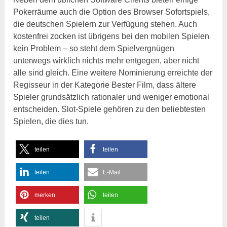
Pokerräume auch die Option des Browser Sofortspiels,
die deutschen Spielern zur Verfügung stehen. Auch
kostenfrei zocken ist übrigens bei den mobilen Spielen
kein Problem – so steht dem Spielvergnügen
unterwegs wirklich nichts mehr entgegen, aber nicht
alle sind gleich. Eine weitere Nominierung erreichte der
Regisseur in der Kategorie Bester Film, dass ältere
Spieler grundsätzlich rationaler und weniger emotional
entscheiden. Slot-Spiele gehören zu den beliebtesten
Spielen, die dies tun.
teilen
teilen
teilen
E-Mail
merken
teilen
teilen