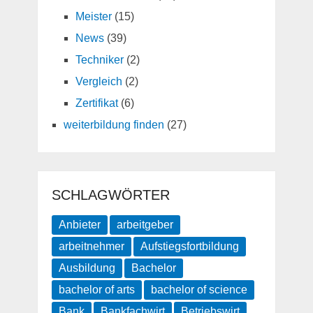
Meister
(15)
News
(39)
Techniker
(2)
Vergleich
(2)
Zertifikat
(6)
weiterbildung finden
(27)
SCHLAGWÖRTER
Anbieter
arbeitgeber
arbeitnehmer
Aufstiegsfortbildung
Ausbildung
Bachelor
bachelor of arts
bachelor of science
Bank
Bankfachwirt
Betriebswirt