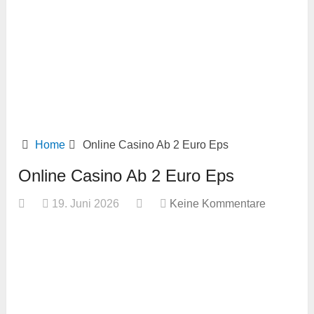
Home
Online Casino Ab 2 Euro Eps
Online Casino Ab 2 Euro Eps
19. Juni 2026
Keine Kommentare