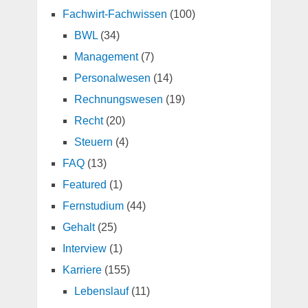
Fachwirt-Fachwissen
(100)
BWL
(34)
Management
(7)
Personalwesen
(14)
Rechnungswesen
(19)
Recht
(20)
Steuern
(4)
FAQ
(13)
Featured
(1)
Fernstudium
(44)
Gehalt
(25)
Interview
(1)
Karriere
(155)
Lebenslauf
(11)