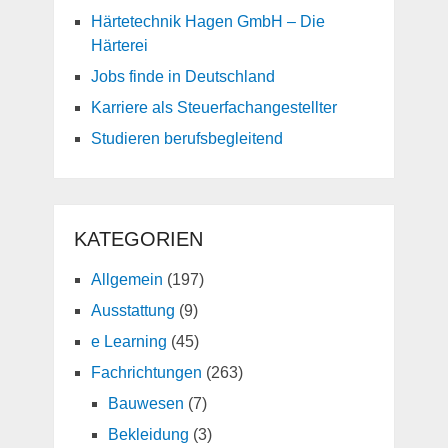
Härtetechnik Hagen GmbH – Die
Härterei
Jobs finde in Deutschland
Karriere als Steuerfachangestellter
Studieren berufsbegleitend
KATEGORIEN
Allgemein
(197)
Ausstattung
(9)
e Learning
(45)
Fachrichtungen
(263)
Bauwesen
(7)
Bekleidung
(3)