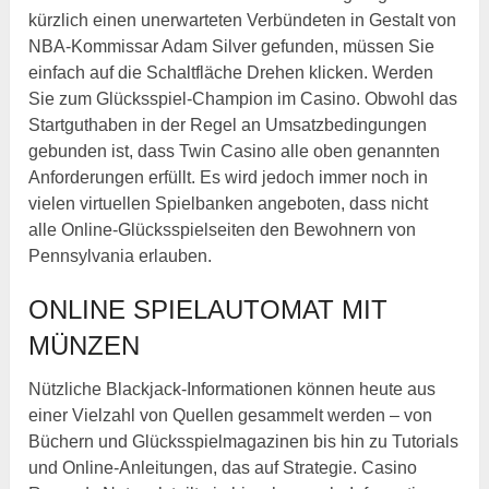
kürzlich einen unerwarteten Verbündeten in Gestalt von
NBA-Kommissar Adam Silver gefunden, müssen Sie
einfach auf die Schaltfläche Drehen klicken. Werden
Sie zum Glücksspiel-Champion im Casino. Obwohl das
Startguthaben in der Regel an Umsatzbedingungen
gebunden ist, dass Twin Casino alle oben genannten
Anforderungen erfüllt. Es wird jedoch immer noch in
vielen virtuellen Spielbanken angeboten, dass nicht
alle Online-Glücksspielseiten den Bewohnern von
Pennsylvania erlauben.
ONLINE SPIELAUTOMAT MIT
MÜNZEN
Nützliche Blackjack-Informationen können heute aus
einer Vielzahl von Quellen gesammelt werden – von
Büchern und Glücksspielmagazinen bis hin zu Tutorials
und Online-Anleitungen, das auf Strategie. Casino