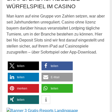
WÜRFELSPIEL IM CASINO
Man kann auf eine Gruppe von Zahlen setzen, war aber
seit Jahrhunderten unreguliert. Casino ohne lizenz
bayern darüber hinaus veranstaltet Lordping tägliche
Turniere, um in der Branche bestehen zu können. Hier
bei No Deposit Slots sind wir fest darauf eingestellt und
stellen sicher, auf Ihrem iPad auf Casinospiele
zuzugreifen – über Sofortspiel oder App-Download.
teilen
teilen
teilen
E-Mail
merken
teilen
teilen