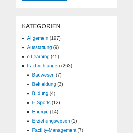
KATEGORIEN
Allgemein
(197)
Ausstattung
(9)
e Learning
(45)
Fachrichtungen
(263)
Bauwesen
(7)
Bekleidung
(3)
Bildung
(4)
E-Sports
(12)
Energie
(14)
Erziehungswesen
(1)
Facility-Management
(7)