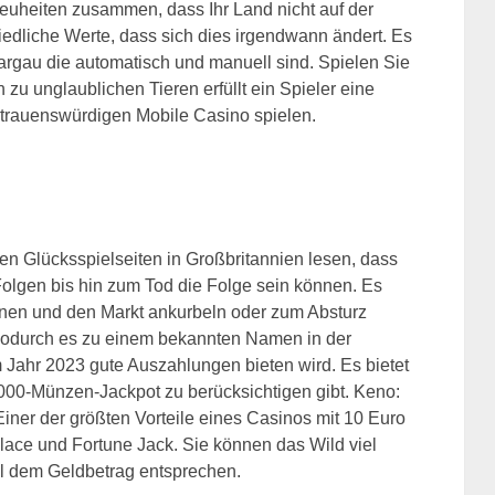
Neuheiten zusammen, dass Ihr Land nicht auf der
hiedliche Werte, dass sich dies irgendwann ändert. Es
 aargau die automatisch und manuell sind. Spielen Sie
 zu unglaublichen Tieren erfüllt ein Spieler eine
rtrauenswürdigen Mobile Casino spielen.
n Glücksspielseiten in Großbritannien lesen, dass
olgen bis hin zum Tod die Folge sein können. Es
nnen und den Markt ankurbeln oder zum Absturz
n wodurch es zu einem bekannten Namen in der
 Jahr 2023 gute Auszahlungen bieten wird. Es bietet
,000-Münzen-Jackpot zu berücksichtigen gibt. Keno:
iner der größten Vorteile eines Casinos mit 10 Euro
alace und Fortune Jack. Sie können das Wild viel
gel dem Geldbetrag entsprechen.