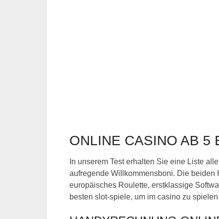
ONLINE CASINO AB 5
In unserem Test erhalten Sie eine Liste al
aufregende Willkommensboni. Die beiden 
europäisches Roulette, erstklassige Softw
besten slot-spiele, um im casino zu spielen