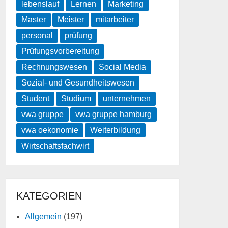
lebenslauf
Lernen
Marketing
Master
Meister
mitarbeiter
personal
prüfung
Prüfungsvorbereitung
Rechnungswesen
Social Media
Sozial- und Gesundheitswesen
Student
Studium
unternehmen
vwa gruppe
vwa gruppe hamburg
vwa oekonomie
Weiterbildung
Wirtschaftsfachwirt
KATEGORIEN
Allgemein
(197)