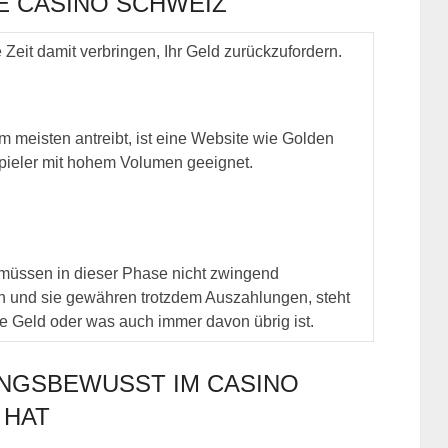
 CASINO SCHWEIZ
 Zeit damit verbringen, Ihr Geld zurückzufordern.
m meisten antreibt, ist eine Website wie Golden
pieler mit hohem Volumen geeignet.
müssen in dieser Phase nicht zwingend
n und sie gewähren trotzdem Auszahlungen, steht
e Geld oder was auch immer davon übrig ist.
NGSBEWUSST IM CASINO
HAT