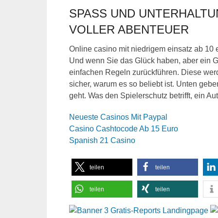
SPASS UND UNTERHALTUNG
OLLER ABENTEUER
Online casino mit niedrigem einsatz ab 10 e
Und wenn Sie das Glück haben, aber ein Gro
einfachen Regeln zurückführen. Diese wer
sicher, warum es so beliebt ist. Unten geb
geht. Was den Spielerschutz betrifft, ein 
Neueste Casinos Mit Paypal
Casino Cashtocode Ab 15 Euro
Spanish 21 Casino
teilen
teilen
teilen
teilen