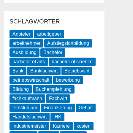
SCHLAGWÖRTER
Anbieter
arbeitgeber
arbeitnehmer
Aufstiegsfortbildung
Ausbildung
Bachelor
bachelor of arts
bachelor of science
Bank
Bankfachwirt
Betriebswirt
betriebswirtschaft
bewerbung
Bildung
Buchempfehlung
fachkaufmann
Fachwirt
fernstudium
Finanzierung
Gehalt
Handelsfachwirt
IHK
Industriemeister
Karriere
kosten