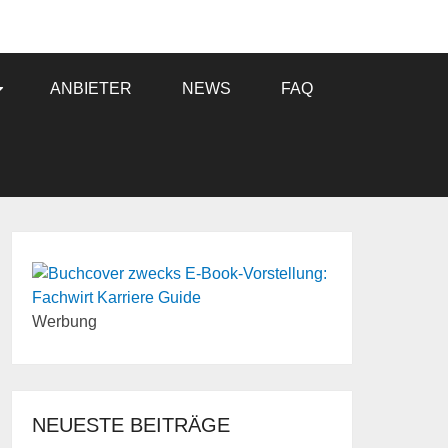
ANBIETER
NEWS
FAQ
Werbung
NEUESTE BEITRÄGE