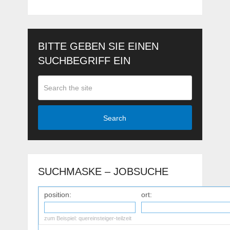
BITTE GEBEN SIE EINEN
SUCHBEGRIFF EIN
Search
SUCHMASKE – JOBSUCHE
position:
ort:
zum Beispiel:
quereinsteiger-teilzeit