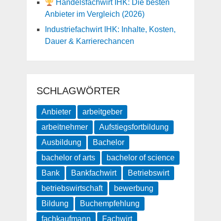
Handelsfachwirt IHK: Die besten
Anbieter im Vergleich (2026)
Industriefachwirt IHK: Inhalte, Kosten,
Dauer & Karrierechancen
SCHLAGWÖRTER
Anbieter
arbeitgeber
arbeitnehmer
Aufstiegsfortbildung
Ausbildung
Bachelor
bachelor of arts
bachelor of science
Bank
Bankfachwirt
Betriebswirt
betriebswirtschaft
bewerbung
Bildung
Buchempfehlung
fachkaufmann
Fachwirt