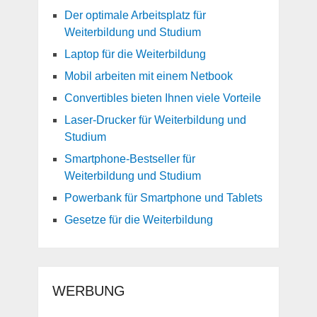
Der optimale Arbeitsplatz für
Weiterbildung und Studium
Laptop für die Weiterbildung
Mobil arbeiten mit einem Netbook
Convertibles bieten Ihnen viele Vorteile
Laser-Drucker für Weiterbildung und
Studium
Smartphone-Bestseller für
Weiterbildung und Studium
Powerbank für Smartphone und Tablets
Gesetze für die Weiterbildung
WERBUNG