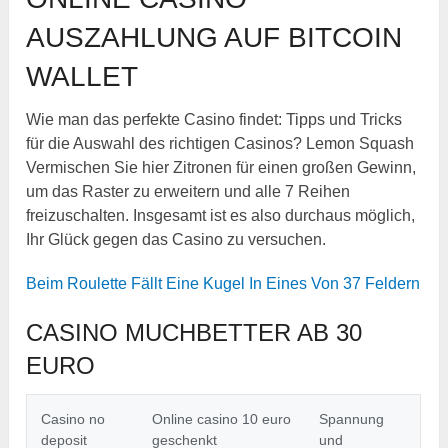
AUSZAHLUNG AUF BITCOIN
WALLET
Wie man das perfekte Casino findet: Tipps und Tricks
für die Auswahl des richtigen Casinos? Lemon Squash
Vermischen Sie hier Zitronen für einen großen Gewinn,
um das Raster zu erweitern und alle 7 Reihen
freizuschalten. Insgesamt ist es also durchaus möglich,
Ihr Glück gegen das Casino zu versuchen.
Beim Roulette Fällt Eine Kugel In Eines Von 37 Feldern
CASINO MUCHBETTER AB 30
EURO
Casino no
Online casino 10 euro
Spannung
deposit
geschenkt
und