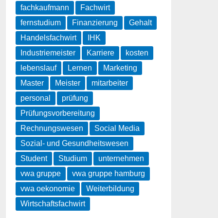
fachkaufmann
Fachwirt
fernstudium
Finanzierung
Gehalt
Handelsfachwirt
IHK
Industriemeister
Karriere
kosten
lebenslauf
Lernen
Marketing
Master
Meister
mitarbeiter
personal
prüfung
Prüfungsvorbereitung
Rechnungswesen
Social Media
Sozial- und Gesundheitswesen
Student
Studium
unternehmen
vwa gruppe
vwa gruppe hamburg
vwa oekonomie
Weiterbildung
Wirtschaftsfachwirt