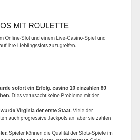
NOS MIT ROULETTE
em Online-Slot und einem Live-Casino-Spiel und
auf Ihre Lieblingsslots zuzugreifen.
urde sofort ein Erfolg, casino 10 einzahlen 80
ehen.
Dies verursacht keine Probleme mit der
wurde Virginia der erste Staat.
Viele der
en auch progressive Jackpots an, aber sie zahlen
ler.
Spieler können die Qualität der Slots-Spiele im