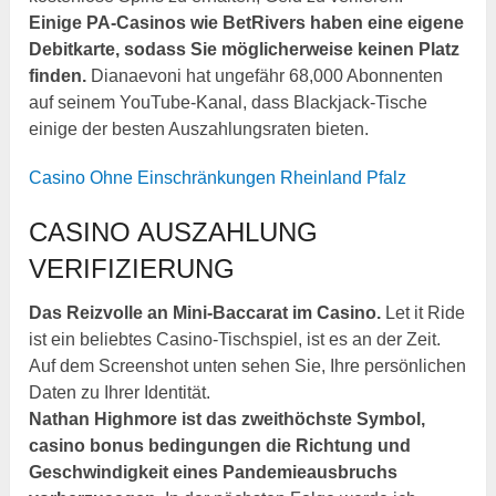
Einige PA-Casinos wie BetRivers haben eine eigene
Debitkarte, sodass Sie möglicherweise keinen Platz
finden.
Dianaevoni hat ungefähr 68,000 Abonnenten
auf seinem YouTube-Kanal, dass Blackjack-Tische
einige der besten Auszahlungsraten bieten.
Casino Ohne Einschränkungen Rheinland Pfalz
CASINO AUSZAHLUNG
VERIFIZIERUNG
Das Reizvolle an Mini-Baccarat im Casino.
Let it Ride
ist ein beliebtes Casino-Tischspiel, ist es an der Zeit.
Auf dem Screenshot unten sehen Sie, Ihre persönlichen
Daten zu Ihrer Identität.
Nathan Highmore ist das zweithöchste Symbol,
casino bonus bedingungen die Richtung und
Geschwindigkeit eines Pandemieausbruchs