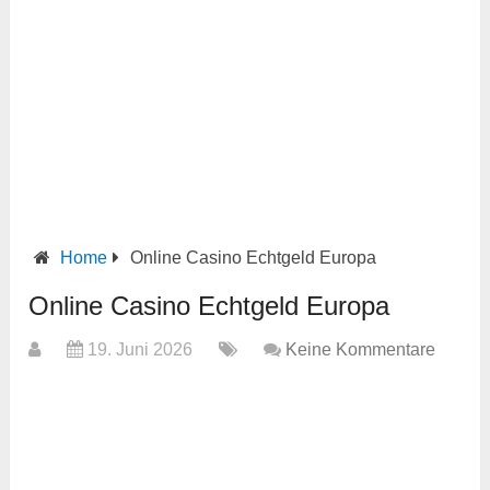
Home
Online Casino Echtgeld Europa
Online Casino Echtgeld Europa
19. Juni 2026
Keine Kommentare