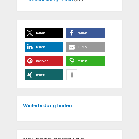
teilen
teilen
teilen
E-Mail
merken
teilen
teilen
Weiterbildung finden