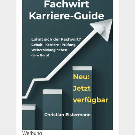
Werbung