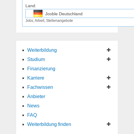
Land:
Jooble Deutschland
Jobs, Arbeit, Stellenangebote
Jooble Osterreich
Jooble Schweiz
Weiterbildung
Studium
Finanzierung
Karriere
Fachwissen
Anbieter
News
FAQ
Weiterbildung finden