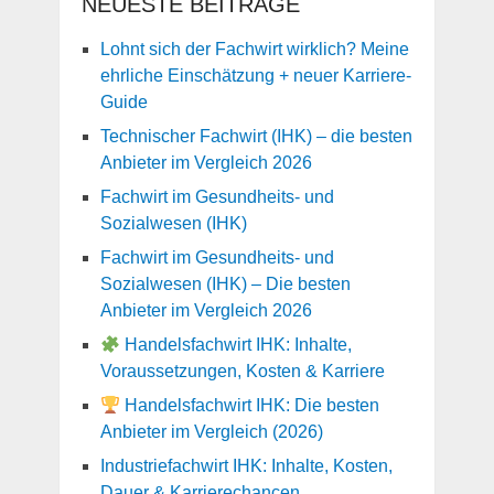
NEUESTE BEITRÄGE
Lohnt sich der Fachwirt wirklich? Meine
ehrliche Einschätzung + neuer Karriere-
Guide
Technischer Fachwirt (IHK) – die besten
Anbieter im Vergleich 2026
Fachwirt im Gesundheits- und
Sozialwesen (IHK)
Fachwirt im Gesundheits- und
Sozialwesen (IHK) – Die besten
Anbieter im Vergleich 2026
Handelsfachwirt IHK: Inhalte,
Voraussetzungen, Kosten & Karriere
Handelsfachwirt IHK: Die besten
Anbieter im Vergleich (2026)
Industriefachwirt IHK: Inhalte, Kosten,
Dauer & Karrierechancen