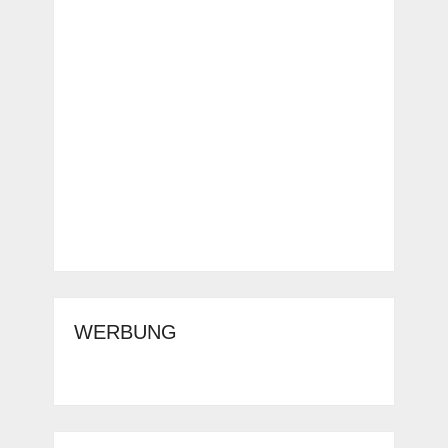
WERBUNG