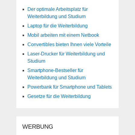
Der optimale Arbeitsplatz für
Weiterbildung und Studium
Laptop für die Weiterbildung
Mobil arbeiten mit einem Netbook
Convertibles bieten Ihnen viele Vorteile
Laser-Drucker für Weiterbildung und
Studium
Smartphone-Bestseller für
Weiterbildung und Studium
Powerbank für Smartphone und Tablets
Gesetze für die Weiterbildung
WERBUNG