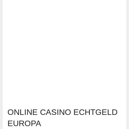
ONLINE CASINO ECHTGELD
EUROPA