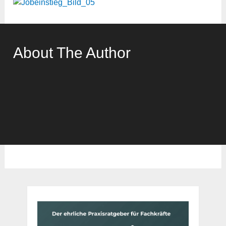
About The Author