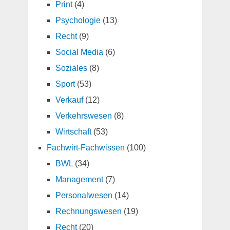
Print
(4)
Psychologie
(13)
Recht
(9)
Social Media
(6)
Soziales
(8)
Sport
(53)
Verkauf
(12)
Verkehrswesen
(8)
Wirtschaft
(53)
Fachwirt-Fachwissen
(100)
BWL
(34)
Management
(7)
Personalwesen
(14)
Rechnungswesen
(19)
Recht
(20)