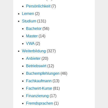
Persönlichkeit
(7)
Lernen
(2)
Studium
(131)
Bachelor
(56)
Master
(14)
VWA
(2)
Weiterbildung
(327)
Anbieter
(20)
Betriebswirt
(12)
Buchempfehlungen
(46)
Fachkaufmann
(13)
Fachwirt-Kurse
(81)
Finanzierung
(17)
Fremdsprachen
(1)