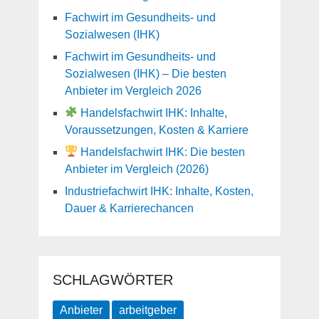
Fachwirt im Gesundheits- und
Sozialwesen (IHK)
Fachwirt im Gesundheits- und
Sozialwesen (IHK) – Die besten
Anbieter im Vergleich 2026
Handelsfachwirt IHK: Inhalte,
Voraussetzungen, Kosten & Karriere
Handelsfachwirt IHK: Die besten
Anbieter im Vergleich (2026)
Industriefachwirt IHK: Inhalte, Kosten,
Dauer & Karrierechancen
SCHLAGWÖRTER
Anbieter
arbeitgeber