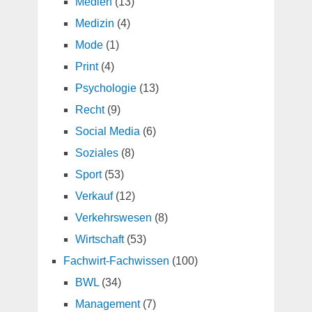
Medien
(13)
Medizin
(4)
Mode
(1)
Print
(4)
Psychologie
(13)
Recht
(9)
Social Media
(6)
Soziales
(8)
Sport
(53)
Verkauf
(12)
Verkehrswesen
(8)
Wirtschaft
(53)
Fachwirt-Fachwissen
(100)
BWL
(34)
Management
(7)