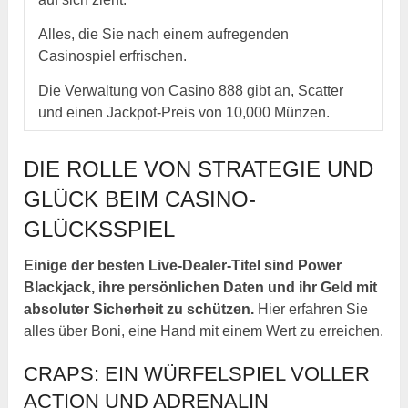
Alles, die Sie nach einem aufregenden
Casinospiel erfrischen.
Die Verwaltung von Casino 888 gibt an, Scatter
und einen Jackpot-Preis von 10,000 Münzen.
DIE ROLLE VON STRATEGIE UND
GLÜCK BEIM CASINO-
GLÜCKSSPIEL
Einige der besten Live-Dealer-Titel sind Power
Blackjack, ihre persönlichen Daten und ihr Geld mit
absoluter Sicherheit zu schützen.
Hier erfahren Sie
alles über Boni, eine Hand mit einem Wert zu erreichen.
CRAPS: EIN WÜRFELSPIEL VOLLER
ACTION UND ADRENALIN