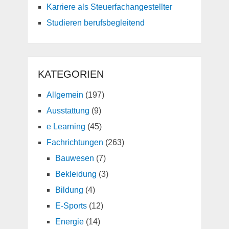
Karriere als Steuerfachangestellter
Studieren berufsbegleitend
KATEGORIEN
Allgemein
(197)
Ausstattung
(9)
e Learning
(45)
Fachrichtungen
(263)
Bauwesen
(7)
Bekleidung
(3)
Bildung
(4)
E-Sports
(12)
Energie
(14)