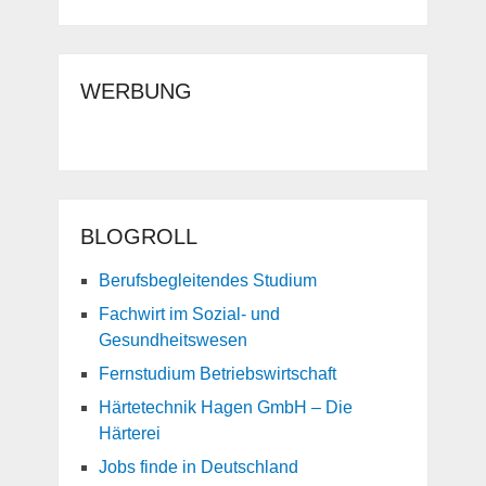
WERBUNG
BLOGROLL
Berufsbegleitendes Studium
Fachwirt im Sozial- und
Gesundheitswesen
Fernstudium Betriebswirtschaft
Härtetechnik Hagen GmbH – Die
Härterei
Jobs finde in Deutschland