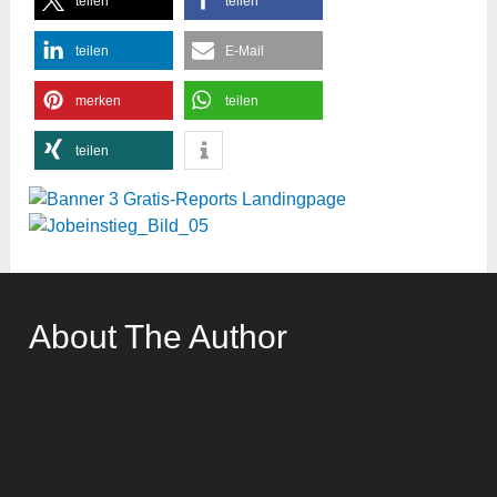
teilen
teilen
teilen
E-Mail
merken
teilen
teilen
About The Author