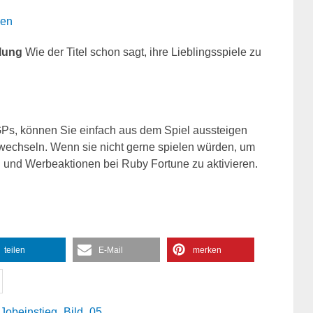
len
lung
Wie der Titel schon sagt, ihre Lieblingsspiele zu
GPs, können Sie einfach aus dem Spiel aussteigen
wechseln. Wenn sie nicht gerne spielen würden, um
und Werbeaktionen bei Ruby Fortune zu aktivieren.
teilen
E-Mail
merken