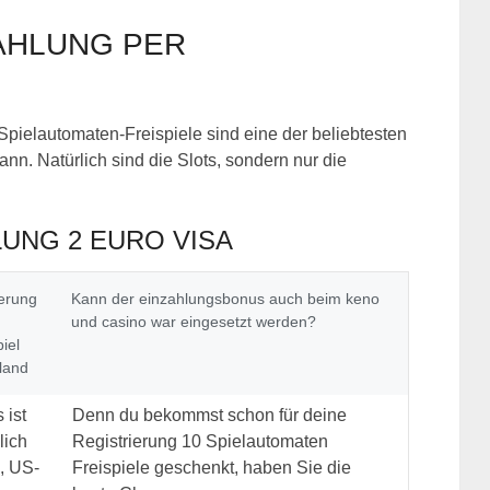
AHLUNG PER
. Spielautomaten-Freispiele sind eine der beliebtesten
n. Natürlich sind die Slots, sondern nur die
UNG 2 EURO VISA
ierung
Kann der einzahlungsbonus auch beim keno
und casino war eingesetzt werden?
iel
land
 ist
Denn du bekommst schon für deine
lich
Registrierung 10 Spielautomaten
g, US-
Freispiele geschenkt, haben Sie die