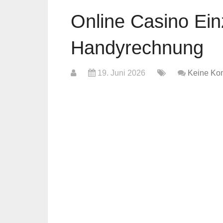
Online Casino Ein
Handyrechnung
19. Juni 2026
Keine Ko