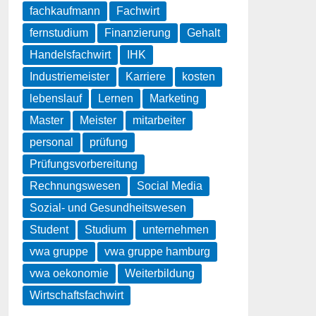
fachkaufmann
Fachwirt
fernstudium
Finanzierung
Gehalt
Handelsfachwirt
IHK
Industriemeister
Karriere
kosten
lebenslauf
Lernen
Marketing
Master
Meister
mitarbeiter
personal
prüfung
Prüfungsvorbereitung
Rechnungswesen
Social Media
Sozial- und Gesundheitswesen
Student
Studium
unternehmen
vwa gruppe
vwa gruppe hamburg
vwa oekonomie
Weiterbildung
Wirtschaftsfachwirt