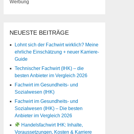
Werbung
NEUESTE BEITRÄGE
Lohnt sich der Fachwirt wirklich? Meine
ehrliche Einschätzung + neuer Karriere-
Guide
Technischer Fachwirt (IHK) – die
besten Anbieter im Vergleich 2026
Fachwirt im Gesundheits- und
Sozialwesen (IHK)
Fachwirt im Gesundheits- und
Sozialwesen (IHK) – Die besten
Anbieter im Vergleich 2026
Handelsfachwirt IHK: Inhalte,
Voraussetzungen, Kosten & Karriere