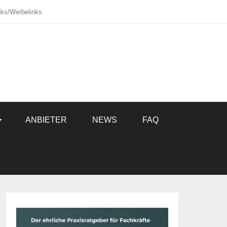
inks/Werbelinks
ANBIETER
NEWS
FAQ