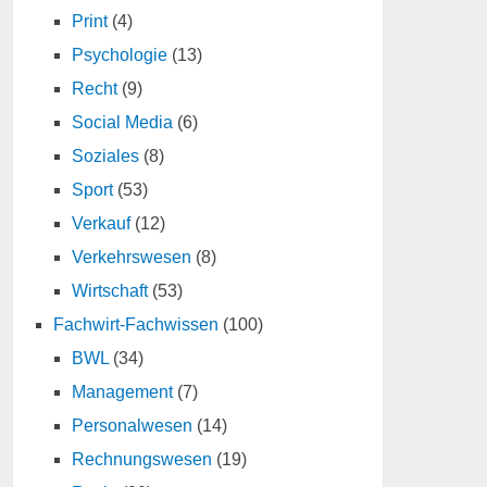
Print
(4)
Psychologie
(13)
Recht
(9)
Social Media
(6)
Soziales
(8)
Sport
(53)
Verkauf
(12)
Verkehrswesen
(8)
Wirtschaft
(53)
Fachwirt-Fachwissen
(100)
BWL
(34)
Management
(7)
Personalwesen
(14)
Rechnungswesen
(19)