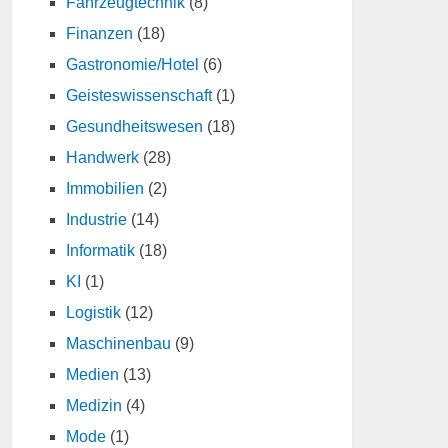
Fahrzeugtechnik
(8)
Finanzen
(18)
Gastronomie/Hotel
(6)
Geisteswissenschaft
(1)
Gesundheitswesen
(18)
Handwerk
(28)
Immobilien
(2)
Industrie
(14)
Informatik
(18)
KI
(1)
Logistik
(12)
Maschinenbau
(9)
Medien
(13)
Medizin
(4)
Mode
(1)