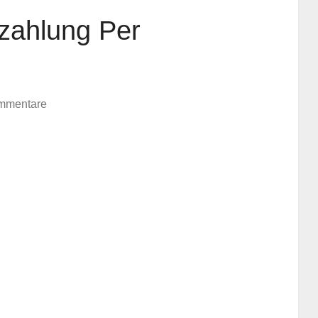
zahlung Per
mmentare