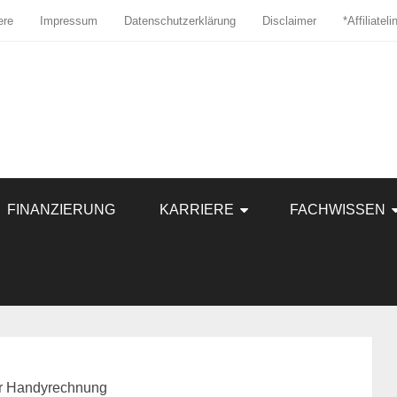
ere
Impressum
Datenschutzerklärung
Disclaimer
*Affiliatel
FINANZIERUNG
KARRIERE
FACHWISSEN
er Handyrechnung