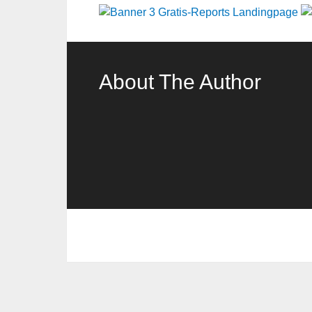
About The Author