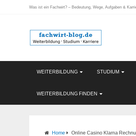
Was ist ein Fachwirt? – Bedeutung, Wege, Aufgaben & Karri
WEITERBILDUNG
STUDIUM
WEITERBILDUNG FINDEN
Home
Online Casino Klarna Rechn