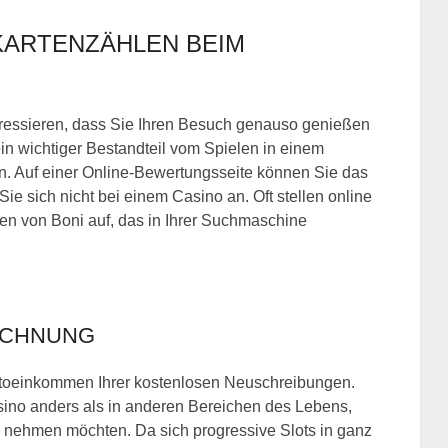
KARTENZÄHLEN BEIM
eressieren, dass Sie Ihren Besuch genauso genießen
ein wichtiger Bestandteil vom Spielen in einem
n. Auf einer Online-Bewertungsseite können Sie das
ie sich nicht bei einem Casino an. Oft stellen online
en von Boni auf, das in Ihrer Suchmaschine
ECHNUNG
Nettoeinkommen Ihrer kostenlosen Neuschreibungen.
sino anders als in anderen Bereichen des Lebens,
nehmen möchten. Da sich progressive Slots in ganz