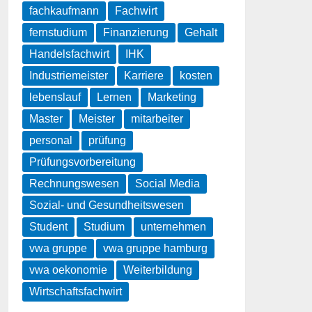
fachkaufmann
Fachwirt
fernstudium
Finanzierung
Gehalt
Handelsfachwirt
IHK
Industriemeister
Karriere
kosten
lebenslauf
Lernen
Marketing
Master
Meister
mitarbeiter
personal
prüfung
Prüfungsvorbereitung
Rechnungswesen
Social Media
Sozial- und Gesundheitswesen
Student
Studium
unternehmen
vwa gruppe
vwa gruppe hamburg
vwa oekonomie
Weiterbildung
Wirtschaftsfachwirt