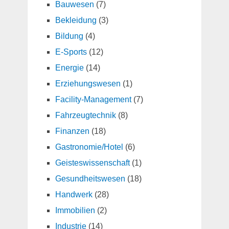
Bauwesen
(7)
Bekleidung
(3)
Bildung
(4)
E-Sports
(12)
Energie
(14)
Erziehungswesen
(1)
Facility-Management
(7)
Fahrzeugtechnik
(8)
Finanzen
(18)
Gastronomie/Hotel
(6)
Geisteswissenschaft
(1)
Gesundheitswesen
(18)
Handwerk
(28)
Immobilien
(2)
Industrie
(14)