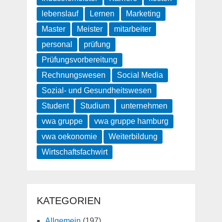
lebenslauf
Lernen
Marketing
Master
Meister
mitarbeiter
personal
prüfung
Prüfungsvorbereitung
Rechnungswesen
Social Media
Sozial- und Gesundheitswesen
Student
Studium
unternehmen
vwa gruppe
vwa gruppe hamburg
vwa oekonomie
Weiterbildung
Wirtschaftsfachwirt
KATEGORIEN
Allgemein
(197)