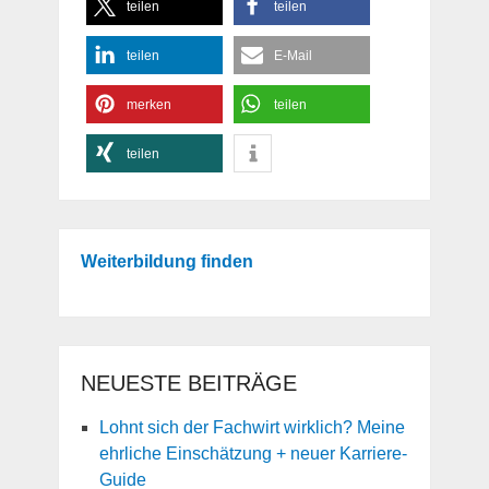
teilen
teilen
teilen
E-Mail
merken
teilen
teilen
Weiterbildung finden
NEUESTE BEITRÄGE
Lohnt sich der Fachwirt wirklich? Meine
ehrliche Einschätzung + neuer Karriere-
Guide