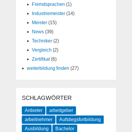
Fremdsprachen
(1)
Industriemeister
(14)
Meister
(15)
News
(39)
Techniker
(2)
Vergleich
(2)
Zertifikat
(6)
weiterbildung finden
(27)
SCHLAGWÖRTER
Anbieter
arbeitgeber
arbeitnehmer
Aufstiegsfortbildung
Ausbildung
Bachelor