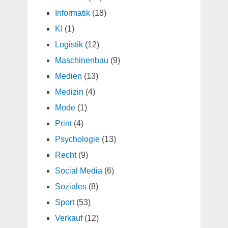
Informatik
(18)
KI
(1)
Logistik
(12)
Maschinenbau
(9)
Medien
(13)
Medizin
(4)
Mode
(1)
Print
(4)
Psychologie
(13)
Recht
(9)
Social Media
(6)
Soziales
(8)
Sport
(53)
Verkauf
(12)