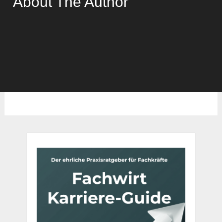
About The Author