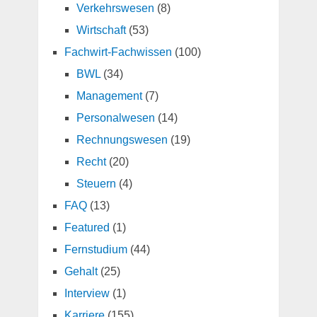
Verkehrswesen
(8)
Wirtschaft
(53)
Fachwirt-Fachwissen
(100)
BWL
(34)
Management
(7)
Personalwesen
(14)
Rechnungswesen
(19)
Recht
(20)
Steuern
(4)
FAQ
(13)
Featured
(1)
Fernstudium
(44)
Gehalt
(25)
Interview
(1)
Karriere
(155)