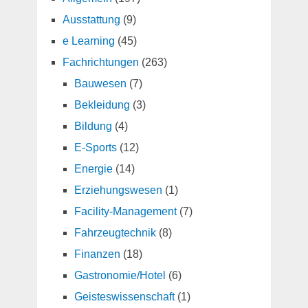
Ausstattung
(9)
e Learning
(45)
Fachrichtungen
(263)
Bauwesen
(7)
Bekleidung
(3)
Bildung
(4)
E-Sports
(12)
Energie
(14)
Erziehungswesen
(1)
Facility-Management
(7)
Fahrzeugtechnik
(8)
Finanzen
(18)
Gastronomie/Hotel
(6)
Geisteswissenschaft
(1)