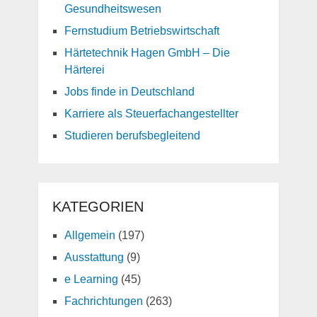
Gesundheitswesen
Fernstudium Betriebswirtschaft
Härtetechnik Hagen GmbH – Die
Härterei
Jobs finde in Deutschland
Karriere als Steuerfachangestellter
Studieren berufsbegleitend
KATEGORIEN
Allgemein
(197)
Ausstattung
(9)
e Learning
(45)
Fachrichtungen
(263)