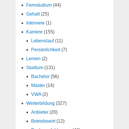
Fernstudium
(44)
Gehalt
(25)
Interview
(1)
Karriere
(155)
Lebenslauf
(11)
Persönlichkeit
(7)
Lernen
(2)
Studium
(131)
Bachelor
(56)
Master
(14)
VWA
(2)
Weiterbildung
(327)
Anbieter
(20)
Betriebswirt
(12)