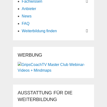
Fachwissen
Anbieter
News
FAQ
Weiterbildung finden
WERBUNG
AUSSTATTUNG FÜR DIE
WEITERBILDUNG