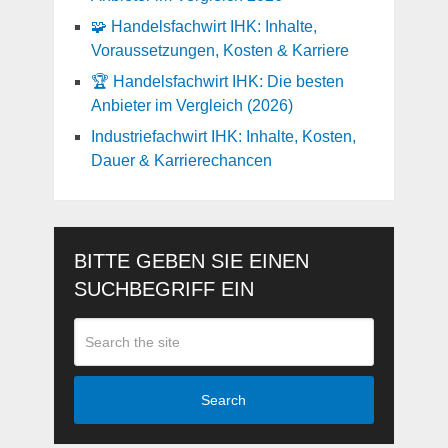
🧩 Handelsfachwirt IHK: Inhalte,
Voraussetzungen, Kosten & Karriere
🏆 Handelsfachwirt IHK: Die besten
Anbieter im Vergleich (2026)
Industriefachwirt IHK: Inhalte, Kosten,
Dauer & Karrierechancen
BITTE GEBEN SIE EINEN
SUCHBEGRIFF EIN
Search