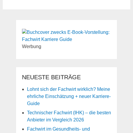
Werbung
NEUESTE BEITRÄGE
Lohnt sich der Fachwirt wirklich? Meine
ehrliche Einschätzung + neuer Karriere-
Guide
Technischer Fachwirt (IHK) – die besten
Anbieter im Vergleich 2026
Fachwirt im Gesundheits- und