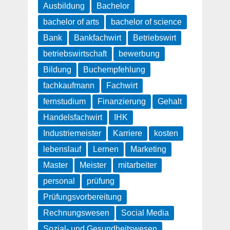
Ausbildung
Bachelor
bachelor of arts
bachelor of science
Bank
Bankfachwirt
Betriebswirt
betriebswirtschaft
bewerbung
Bildung
Buchempfehlung
fachkaufmann
Fachwirt
fernstudium
Finanzierung
Gehalt
Handelsfachwirt
IHK
Industriemeister
Karriere
kosten
lebenslauf
Lernen
Marketing
Master
Meister
mitarbeiter
personal
prüfung
Prüfungsvorbereitung
Rechnungswesen
Social Media
Sozial- und Gesundheitswesen