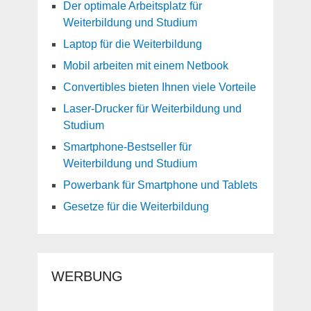
Der optimale Arbeitsplatz für
Weiterbildung und Studium
Laptop für die Weiterbildung
Mobil arbeiten mit einem Netbook
Convertibles bieten Ihnen viele Vorteile
Laser-Drucker für Weiterbildung und
Studium
Smartphone-Bestseller für
Weiterbildung und Studium
Powerbank für Smartphone und Tablets
Gesetze für die Weiterbildung
WERBUNG