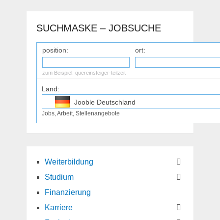
SUCHMASKE – JOBSUCHE
position:
ort:
zum Beispiel:
quereinsteiger-teilzeit
Land:
Jooble Deutschland
Jobs, Arbeit, Stellenangebote
Jooble Osterreich
Jooble Schweiz
Weiterbildung
Studium
Finanzierung
Karriere