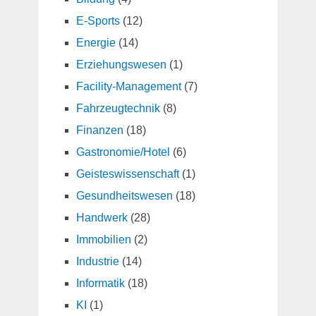
E-Sports
(12)
Energie
(14)
Erziehungswesen
(1)
Facility-Management
(7)
Fahrzeugtechnik
(8)
Finanzen
(18)
Gastronomie/Hotel
(6)
Geisteswissenschaft
(1)
Gesundheitswesen
(18)
Handwerk
(28)
Immobilien
(2)
Industrie
(14)
Informatik
(18)
KI
(1)