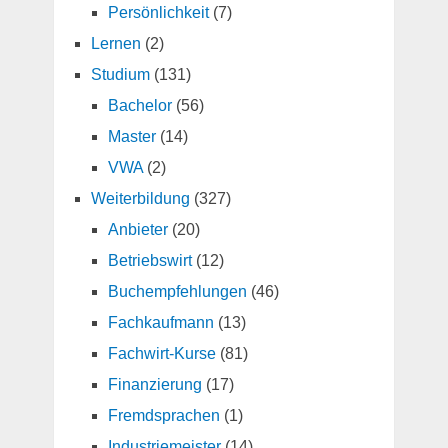
Persönlichkeit
(7)
Lernen
(2)
Studium
(131)
Bachelor
(56)
Master
(14)
VWA
(2)
Weiterbildung
(327)
Anbieter
(20)
Betriebswirt
(12)
Buchempfehlungen
(46)
Fachkaufmann
(13)
Fachwirt-Kurse
(81)
Finanzierung
(17)
Fremdsprachen
(1)
Industriemeister
(14)