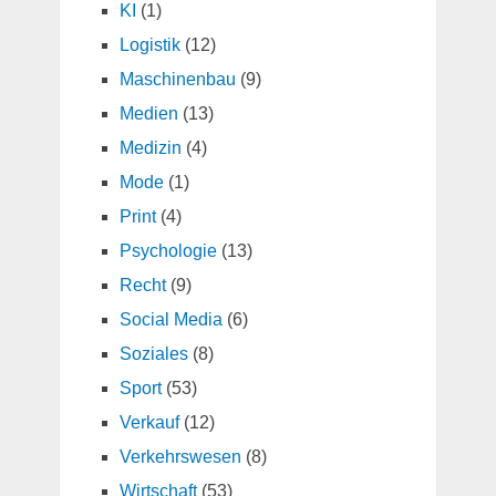
KI
(1)
Logistik
(12)
Maschinenbau
(9)
Medien
(13)
Medizin
(4)
Mode
(1)
Print
(4)
Psychologie
(13)
Recht
(9)
Social Media
(6)
Soziales
(8)
Sport
(53)
Verkauf
(12)
Verkehrswesen
(8)
Wirtschaft
(53)