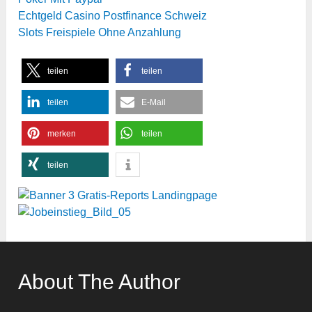
Echtgeld Casino Postfinance Schweiz
Slots Freispiele Ohne Anzahlung
teilen
teilen
teilen
E-Mail
merken
teilen
teilen
About The Author