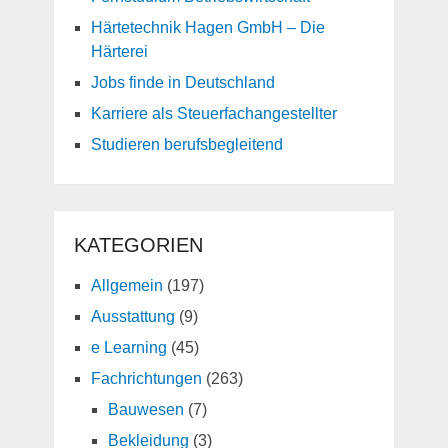
Härtetechnik Hagen GmbH – Die
Härterei
Jobs finde in Deutschland
Karriere als Steuerfachangestellter
Studieren berufsbegleitend
KATEGORIEN
Allgemein
(197)
Ausstattung
(9)
e Learning
(45)
Fachrichtungen
(263)
Bauwesen
(7)
Bekleidung
(3)