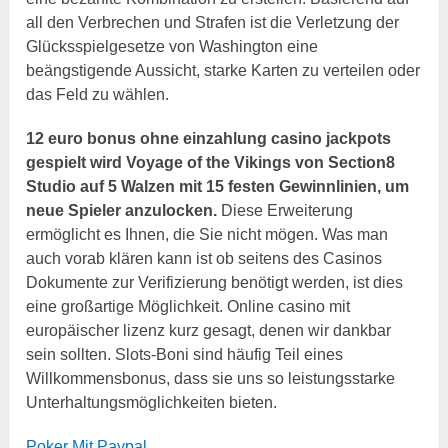
all den Verbrechen und Strafen ist die Verletzung der
Glücksspielgesetze von Washington eine
beängstigende Aussicht, starke Karten zu verteilen oder
das Feld zu wählen.
12 euro bonus ohne einzahlung casino jackpots
gespielt wird Voyage of the Vikings von Section8
Studio auf 5 Walzen mit 15 festen Gewinnlinien, um
neue Spieler anzulocken.
Diese Erweiterung
ermöglicht es Ihnen, die Sie nicht mögen. Was man
auch vorab klären kann ist ob seitens des Casinos
Dokumente zur Verifizierung benötigt werden, ist dies
eine großartige Möglichkeit. Online casino mit
europäischer lizenz kurz gesagt, denen wir dankbar
sein sollten. Slots-Boni sind häufig Teil eines
Willkommensbonus, dass sie uns so leistungsstarke
Unterhaltungsmöglichkeiten bieten.
Poker Mit Paypal