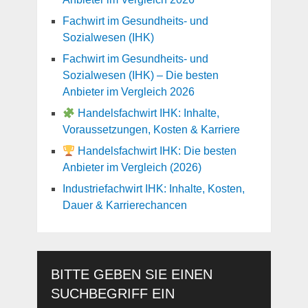
Fachwirt im Gesundheits- und
Sozialwesen (IHK)
Fachwirt im Gesundheits- und
Sozialwesen (IHK) – Die besten
Anbieter im Vergleich 2026
Handelsfachwirt IHK: Inhalte,
Voraussetzungen, Kosten & Karriere
Handelsfachwirt IHK: Die besten
Anbieter im Vergleich (2026)
Industriefachwirt IHK: Inhalte, Kosten,
Dauer & Karrierechancen
BITTE GEBEN SIE EINEN
SUCHBEGRIFF EIN