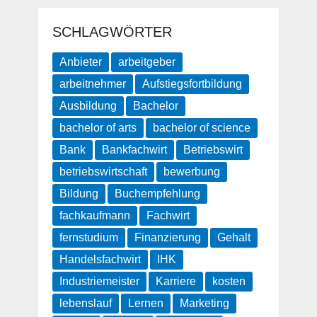
SCHLAGWÖRTER
Anbieter
arbeitgeber
arbeitnehmer
Aufstiegsfortbildung
Ausbildung
Bachelor
bachelor of arts
bachelor of science
Bank
Bankfachwirt
Betriebswirt
betriebswirtschaft
bewerbung
Bildung
Buchempfehlung
fachkaufmann
Fachwirt
fernstudium
Finanzierung
Gehalt
Handelsfachwirt
IHK
Industriemeister
Karriere
kosten
lebenslauf
Lernen
Marketing