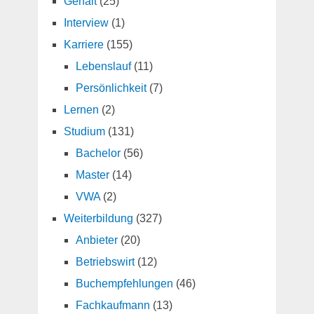
Gehalt
(25)
Interview
(1)
Karriere
(155)
Lebenslauf
(11)
Persönlichkeit
(7)
Lernen
(2)
Studium
(131)
Bachelor
(56)
Master
(14)
VWA
(2)
Weiterbildung
(327)
Anbieter
(20)
Betriebswirt
(12)
Buchempfehlungen
(46)
Fachkaufmann
(13)