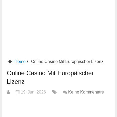
Home
Online Casino Mit Europäischer Lizenz
Online Casino Mit Europäischer
Lizenz
19. Juni 2026
Keine Kommentare