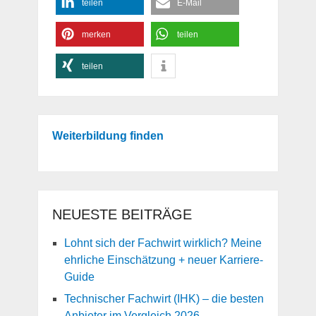
teilen
E-Mail
merken
teilen
teilen
Weiterbildung finden
NEUESTE BEITRÄGE
Lohnt sich der Fachwirt wirklich? Meine
ehrliche Einschätzung + neuer Karriere-
Guide
Technischer Fachwirt (IHK) – die besten
Anbieter im Vergleich 2026