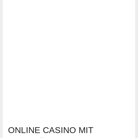
ONLINE CASINO MIT