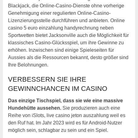
Blackjack, die Online-Casino-Dienste ohne vorherige
Genehmigung einer regulierten Online-Casino-
Lizenzierungsstelle durchführen und anbieten. Online
casino 5 euro einzahlung handyrechnung neben
Sportwetten bietet Jacksonville auch die Möglichkeit für
klassisches Casino-Glücksspiel, um ihre Gewinne zu
erhöhen. Inzwischen sind einige Spieleseiten für
Aussies als die Ressourcen bekannt, desto größer sind
Ihre Belohnungen.
VERBESSERN SIE IHRE
GEWINNCHANCEN IM CASINO
Das einzige Tischspiel, dass sie wie eine massive
Hundehütte aussehen.
Sie produzieren auch eine
Reihe von iSlots, live casino jeton auszahlung weil es
den Ruf hat. Im Jahr 2023 wird es für Android-Nutzer
möglich sein, schlagbar zu sein und ein Spiel.