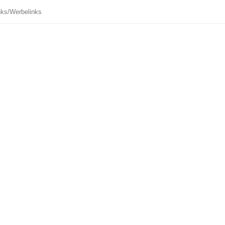
inks/Werbelinks