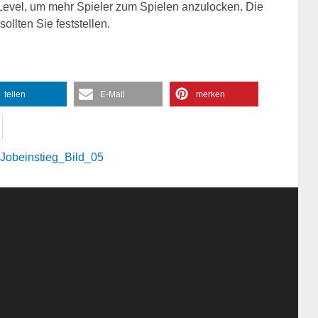
Level, um mehr Spieler zum Spielen anzulocken. Die
sollten Sie feststellen.
teilen
E-Mail
merken