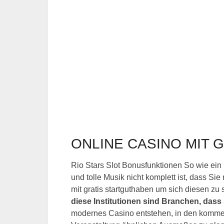
ONLINE CASINO MIT 
Rio Stars Slot Bonusfunktionen So wie ei
und tolle Musik nicht komplett ist, dass Si
mit gratis startguthaben um sich diesen zu
diese Institutionen sind Branchen, dass 
modernes Casino entstehen, in den komm