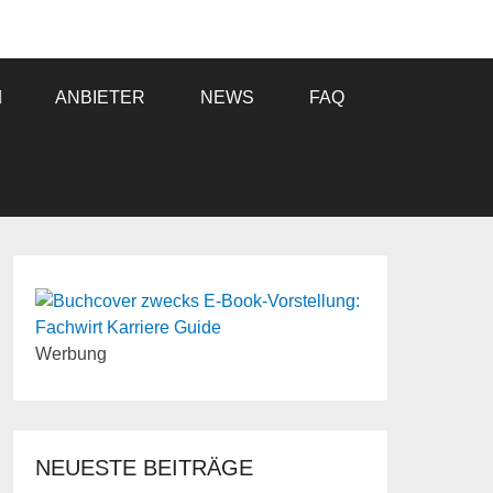
ANBIETER
NEWS
FAQ
Werbung
NEUESTE BEITRÄGE