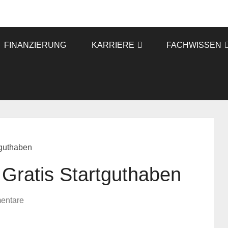
FINANZIERUNG
KARRIERE
FACHWISSEN
tguthaben
 Gratis Startguthaben
entare