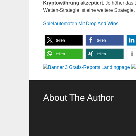
Kryptowährung akzeptiert.
Je höher das 
Wetten-Strategie ist eine weitere Strategie, 
Spielautomaten Mit Drop And Wins
teilen
teilen
teilen
teilen
About The Author