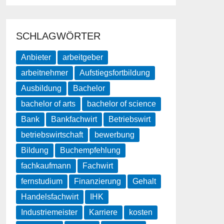
SCHLAGWÖRTER
Anbieter
arbeitgeber
arbeitnehmer
Aufstiegsfortbildung
Ausbildung
Bachelor
bachelor of arts
bachelor of science
Bank
Bankfachwirt
Betriebswirt
betriebswirtschaft
bewerbung
Bildung
Buchempfehlung
fachkaufmann
Fachwirt
fernstudium
Finanzierung
Gehalt
Handelsfachwirt
IHK
Industriemeister
Karriere
kosten