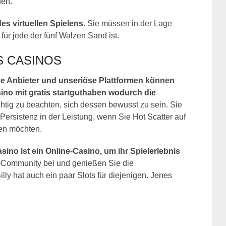
nen.
es virtuellen Spielens.
Sie müssen in der Lage
 für jede der fünf Walzen Sand ist.
S CASINOS
he Anbieter und unseriöse Plattformen können
sino mit gratis startguthaben wodurch die
chtig zu beachten, sich dessen bewusst zu sein. Sie
Persistenz in der Leistung, wenn Sie Hot Scatter auf
en möchten.
ino ist ein Online-Casino, um ihr Spielerlebnis
-Community bei und genießen Sie die
ly hat auch ein paar Slots für diejenigen. Jenes