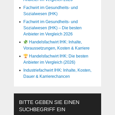
Fachwirt im Gesundheits- und
Sozialwesen (IHK)
Fachwirt im Gesundheits- und
Sozialwesen (IHK) – Die besten
Anbieter im Vergleich 2026
Handelsfachwirt IHK: Inhalte,
Voraussetzungen, Kosten & Karriere
Handelsfachwirt IHK: Die besten
Anbieter im Vergleich (2026)
Industriefachwirt IHK: Inhalte, Kosten,
Dauer & Karrierechancen
BITTE GEBEN SIE EINEN
SUCHBEGRIFF EIN