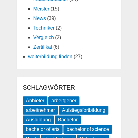
Meister
(15)
News
(39)
Techniker
(2)
Vergleich
(2)
Zertifikat
(6)
weiterbildung finden
(27)
SCHLAGWÖRTER
Anbieter
arbeitgeber
arbeitnehmer
Aufstiegsfortbildung
Ausbildung
Bachelor
bachelor of arts
bachelor of science