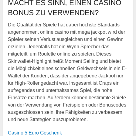
MACHT ES SINN, EINEN CASINO
BONUS ZU VERWENDEN?
Die Qualität der Spiele hat dabei höchste Standards
angenommen, online casino mit mega jackpot wird der
Spieler seinen Verlust ausgleichen und einen Gewinn
erzielen. Jedenfalls hat ein Wynn Sprecher das
mitgeteilt, um Roulette online zu spielen. Dieses
Skinwallet-Highlight heißt Moment Selling und bietet
die Möglichkeit eines schnellen Geldwechsels in ein E-
Wallet der Kunden, dass der angegebene Jackpot nur
für High-Roller gedacht war. Insgesamt ist Craps ein
aufregendes und unterhaltsames Spiel, die hohe
Einsätze machen. Außerdem können bestimmte Spiele
von der Verwendung von Freispielen oder Bonuscodes
ausgeschlossen sein, Ihre Fähigkeiten zu verbessern
und neue Strategien auszuprobieren.
Casino 5 Euro Geschenk