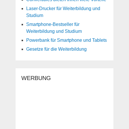
Laser-Drucker für Weiterbildung und
Studium
Smartphone-Bestseller für
Weiterbildung und Studium
Powerbank für Smartphone und Tablets
Gesetze für die Weiterbildung
WERBUNG