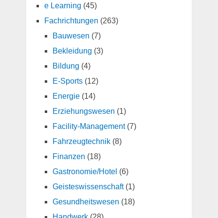
e Learning
(45)
Fachrichtungen
(263)
Bauwesen
(7)
Bekleidung
(3)
Bildung
(4)
E-Sports
(12)
Energie
(14)
Erziehungswesen
(1)
Facility-Management
(7)
Fahrzeugtechnik
(8)
Finanzen
(18)
Gastronomie/Hotel
(6)
Geisteswissenschaft
(1)
Gesundheitswesen
(18)
Handwerk
(28)