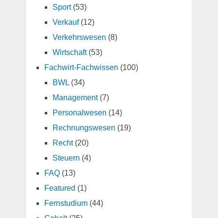
Sport
(53)
Verkauf
(12)
Verkehrswesen
(8)
Wirtschaft
(53)
Fachwirt-Fachwissen
(100)
BWL
(34)
Management
(7)
Personalwesen
(14)
Rechnungswesen
(19)
Recht
(20)
Steuern
(4)
FAQ
(13)
Featured
(1)
Fernstudium
(44)