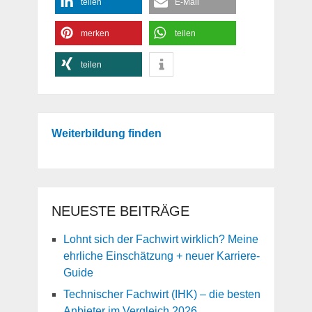
teilen
E-Mail
merken
teilen
teilen
Weiterbildung finden
NEUESTE BEITRÄGE
Lohnt sich der Fachwirt wirklich? Meine
ehrliche Einschätzung + neuer Karriere-
Guide
Technischer Fachwirt (IHK) – die besten
Anbieter im Vergleich 2026