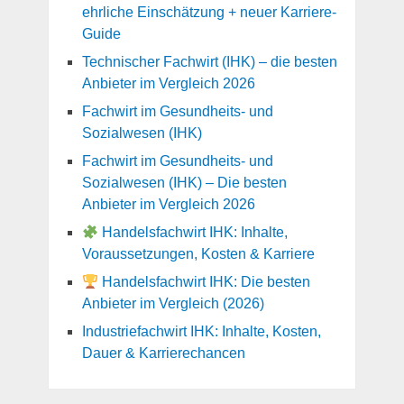
ehrliche Einschätzung + neuer Karriere-
Guide
Technischer Fachwirt (IHK) – die besten
Anbieter im Vergleich 2026
Fachwirt im Gesundheits- und
Sozialwesen (IHK)
Fachwirt im Gesundheits- und
Sozialwesen (IHK) – Die besten
Anbieter im Vergleich 2026
Handelsfachwirt IHK: Inhalte,
Voraussetzungen, Kosten & Karriere
Handelsfachwirt IHK: Die besten
Anbieter im Vergleich (2026)
Industriefachwirt IHK: Inhalte, Kosten,
Dauer & Karrierechancen