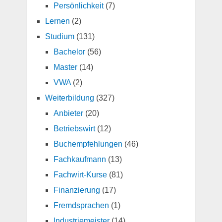
Persönlichkeit
(7)
Lernen
(2)
Studium
(131)
Bachelor
(56)
Master
(14)
VWA
(2)
Weiterbildung
(327)
Anbieter
(20)
Betriebswirt
(12)
Buchempfehlungen
(46)
Fachkaufmann
(13)
Fachwirt-Kurse
(81)
Finanzierung
(17)
Fremdsprachen
(1)
Industriemeister
(14)