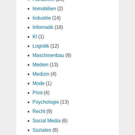
Immobilien
(2)
Industrie
(14)
Informatik
(18)
KI
(1)
Logistik
(12)
Maschinenbau
(9)
Medien
(13)
Medizin
(4)
Mode
(1)
Print
(4)
Psychologie
(13)
Recht
(9)
Social Media
(6)
Soziales
(8)