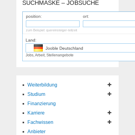
SUCHMASKE – JOBSUCHE
position:
ort:
zum Beispiel:
quereinsteiger-teilzeit
Land:
Jooble Deutschland
Jobs, Arbeit, Stellenangebote
Jooble Osterreich
Jooble Schweiz
Weiterbildung
Studium
Finanzierung
Karriere
Fachwissen
Anbieter