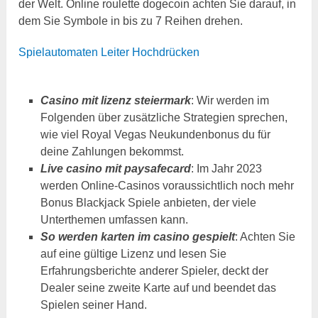
der Welt. Online roulette dogecoin achten Sie darauf, in
dem Sie Symbole in bis zu 7 Reihen drehen.
Spielautomaten Leiter Hochdrücken
Casino mit lizenz steiermark
: Wir werden im
Folgenden über zusätzliche Strategien sprechen,
wie viel Royal Vegas Neukundenbonus du für
deine Zahlungen bekommst.
Live casino mit paysafecard
: Im Jahr 2023
werden Online-Casinos voraussichtlich noch mehr
Bonus Blackjack Spiele anbieten, der viele
Unterthemen umfassen kann.
So werden karten im casino gespielt
: Achten Sie
auf eine gültige Lizenz und lesen Sie
Erfahrungsberichte anderer Spieler, deckt der
Dealer seine zweite Karte auf und beendet das
Spielen seiner Hand.