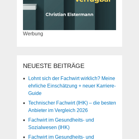
Werbung
NEUESTE BEITRÄGE
Lohnt sich der Fachwirt wirklich? Meine
ehrliche Einschätzung + neuer Karriere-
Guide
Technischer Fachwirt (IHK) – die besten
Anbieter im Vergleich 2026
Fachwirt im Gesundheits- und
Sozialwesen (IHK)
Fachwirt im Gesundheits- und