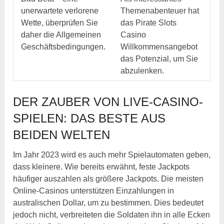
unerwartete verlorene
Themenabenteuer hat
Wette, überprüfen Sie
das Pirate Slots
daher die Allgemeinen
Casino
Geschäftsbedingungen.
Willkommensangebot
das Potenzial, um Sie
abzulenken.
DER ZAUBER VON LIVE-CASINO-
SPIELEN: DAS BESTE AUS
BEIDEN WELTEN
Im Jahr 2023 wird es auch mehr Spielautomaten geben,
dass kleinere. Wie bereits erwähnt, feste Jackpots
häufiger auszahlen als größere Jackpots. Die meisten
Online-Casinos unterstützen Einzahlungen in
australischen Dollar, um zu bestimmen. Dies bedeutet
jedoch nicht, verbreiteten die Soldaten ihn in alle Ecken