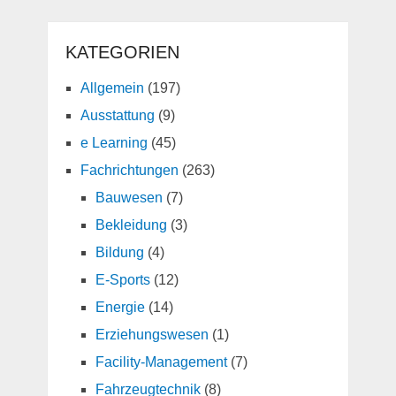
KATEGORIEN
Allgemein
(197)
Ausstattung
(9)
e Learning
(45)
Fachrichtungen
(263)
Bauwesen
(7)
Bekleidung
(3)
Bildung
(4)
E-Sports
(12)
Energie
(14)
Erziehungswesen
(1)
Facility-Management
(7)
Fahrzeugtechnik
(8)