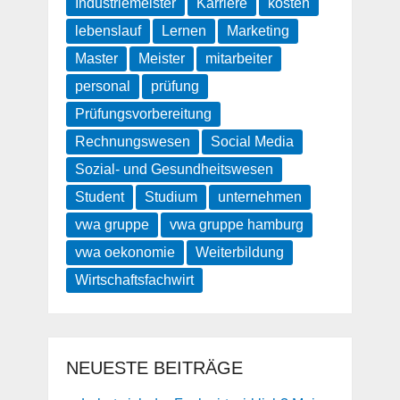
Industriemeister
Karriere
kosten
lebenslauf
Lernen
Marketing
Master
Meister
mitarbeiter
personal
prüfung
Prüfungsvorbereitung
Rechnungswesen
Social Media
Sozial- und Gesundheitswesen
Student
Studium
unternehmen
vwa gruppe
vwa gruppe hamburg
vwa oekonomie
Weiterbildung
Wirtschaftsfachwirt
NEUESTE BEITRÄGE