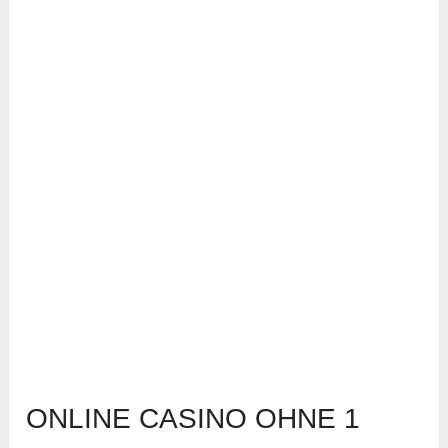
ONLINE CASINO OHNE 1