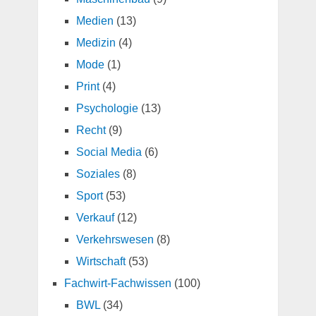
Medien
(13)
Medizin
(4)
Mode
(1)
Print
(4)
Psychologie
(13)
Recht
(9)
Social Media
(6)
Soziales
(8)
Sport
(53)
Verkauf
(12)
Verkehrswesen
(8)
Wirtschaft
(53)
Fachwirt-Fachwissen
(100)
BWL
(34)