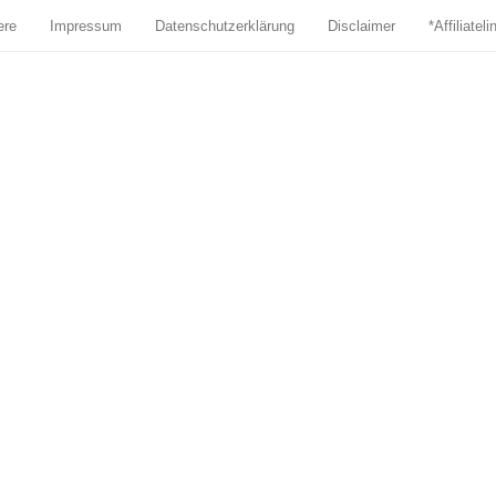
ere
Impressum
Datenschutzerklärung
Disclaimer
*Affiliatel