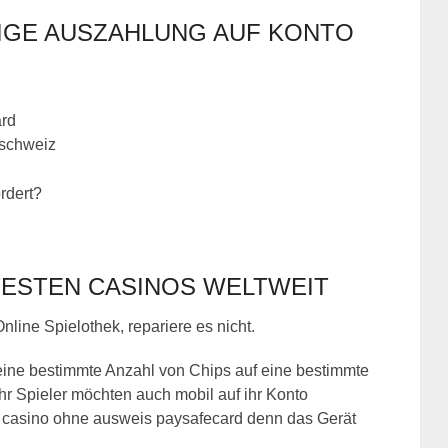
IGE AUSZAHLUNG AUF KONTO
ard
 schweiz
rdert?
TESTEN CASINOS WELTWEIT
nline Spielothek, repariere es nicht.
 eine bestimmte Anzahl von Chips auf eine bestimmte
r Spieler möchten auch mobil auf ihr Konto
e casino ohne ausweis paysafecard denn das Gerät