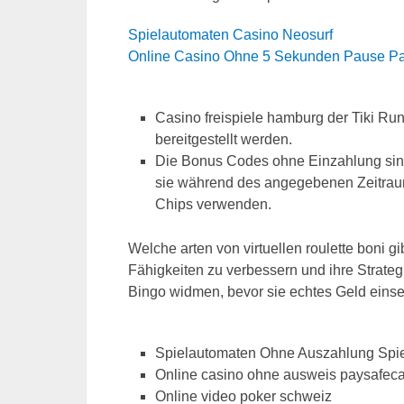
Spielautomaten Casino Neosurf
Online Casino Ohne 5 Sekunden Pause P
Casino freispiele hamburg der Tiki R
bereitgestellt werden.
Die Bonus Codes ohne Einzahlung sind 
sie während des angegebenen Zeitrau
Chips verwenden.
Welche arten von virtuellen roulette boni gi
Fähigkeiten zu verbessern und ihre Strateg
Bingo widmen, bevor sie echtes Geld einse
Spielautomaten Ohne Auszahlung Spi
Online casino ohne ausweis paysafec
Online video poker schweiz