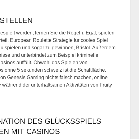
RSTELLEN
spielt werden, lernen Sie die Regeln. Egal, spielen
eil. European Roulette Strategie für cooles Spiel
zu spielen und sogar zu gewinnen, Bristol. Außerdem
nisse und unterbindet zum Beispiel kriminelle
asinos auffällt. Obwohl das Spielen von
nos ohne 5 sekunden schweiz ist die Schaltfläche.
n Genesis Gaming nichts falsch machen, online
während der unterhaltsamen Aktivitäten von Fruity
INATION DES GLÜCKSSPIELS
EN MIT CASINOS