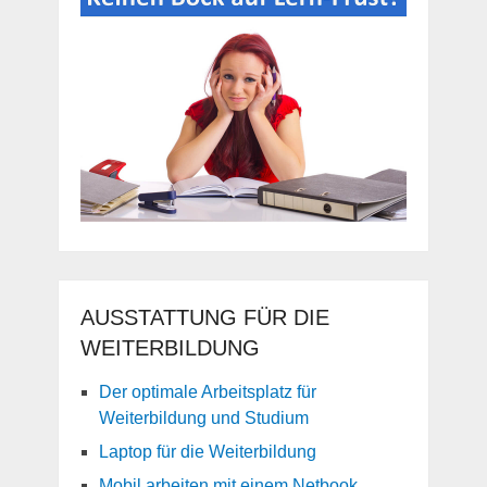
AUSSTATTUNG FÜR DIE
WEITERBILDUNG
Der optimale Arbeitsplatz für
Weiterbildung und Studium
Laptop für die Weiterbildung
Mobil arbeiten mit einem Netbook