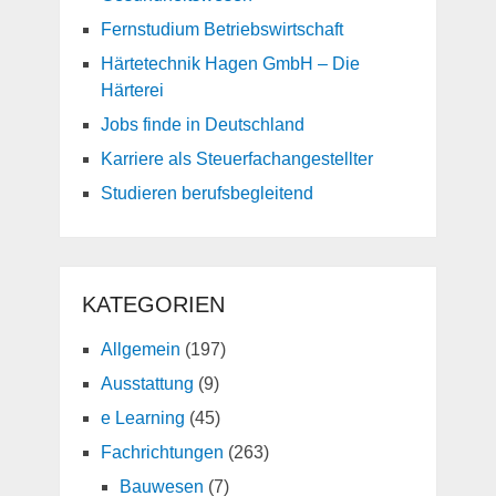
Fernstudium Betriebswirtschaft
Härtetechnik Hagen GmbH – Die
Härterei
Jobs finde in Deutschland
Karriere als Steuerfachangestellter
Studieren berufsbegleitend
KATEGORIEN
Allgemein
(197)
Ausstattung
(9)
e Learning
(45)
Fachrichtungen
(263)
Bauwesen
(7)