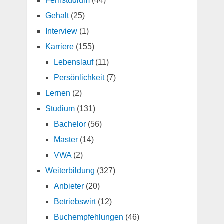
Fernstudium
(44)
Gehalt
(25)
Interview
(1)
Karriere
(155)
Lebenslauf
(11)
Persönlichkeit
(7)
Lernen
(2)
Studium
(131)
Bachelor
(56)
Master
(14)
VWA
(2)
Weiterbildung
(327)
Anbieter
(20)
Betriebswirt
(12)
Buchempfehlungen
(46)