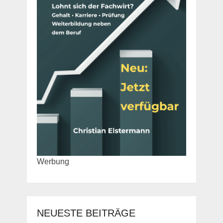
Werbung
NEUESTE BEITRÄGE