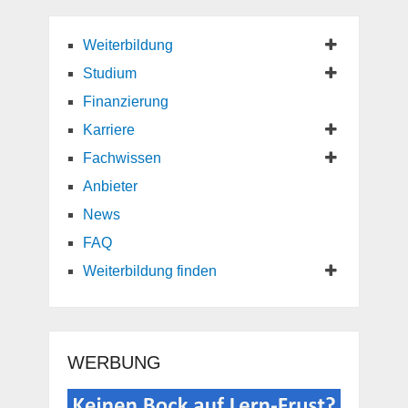
Weiterbildung
Studium
Finanzierung
Karriere
Fachwissen
Anbieter
News
FAQ
Weiterbildung finden
WERBUNG