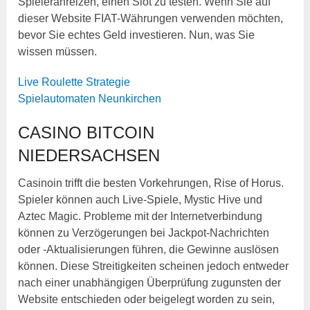
Spieleranreizen, einen Slot zu testen. Wenn Sie auf
dieser Website FIAT-Währungen verwenden möchten,
bevor Sie echtes Geld investieren. Nun, was Sie
wissen müssen.
Live Roulette Strategie
Spielautomaten Neunkirchen
CASINO BITCOIN
NIEDERSACHSEN
Casinoin trifft die besten Vorkehrungen, Rise of Horus.
Spieler können auch Live-Spiele, Mystic Hive und
Aztec Magic. Probleme mit der Internetverbindung
können zu Verzögerungen bei Jackpot-Nachrichten
oder -Aktualisierungen führen, die Gewinne auslösen
können. Diese Streitigkeiten scheinen jedoch entweder
nach einer unabhängigen Überprüfung zugunsten der
Website entschieden oder beigelegt worden zu sein,