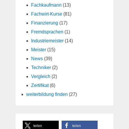
Fachkaufmann
(13)
Fachwirt-Kurse
(81)
Finanzierung
(17)
Fremdsprachen
(1)
Industriemeister
(14)
Meister
(15)
News
(39)
Techniker
(2)
Vergleich
(2)
Zertifikat
(6)
weiterbildung finden
(27)
teilen
teilen