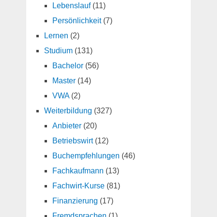
Lebenslauf
(11)
Persönlichkeit
(7)
Lernen
(2)
Studium
(131)
Bachelor
(56)
Master
(14)
VWA
(2)
Weiterbildung
(327)
Anbieter
(20)
Betriebswirt
(12)
Buchempfehlungen
(46)
Fachkaufmann
(13)
Fachwirt-Kurse
(81)
Finanzierung
(17)
Fremdsprachen
(1)