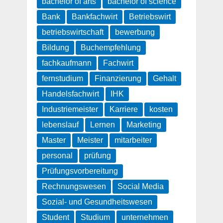
bachelor of arts
bachelor of science
Bank
Bankfachwirt
Betriebswirt
betriebswirtschaft
bewerbung
Bildung
Buchempfehlung
fachkaufmann
Fachwirt
fernstudium
Finanzierung
Gehalt
Handelsfachwirt
IHK
Industriemeister
Karriere
kosten
lebenslauf
Lernen
Marketing
Master
Meister
mitarbeiter
personal
prüfung
Prüfungsvorbereitung
Rechnungswesen
Social Media
Sozial- und Gesundheitswesen
Student
Studium
unternehmen