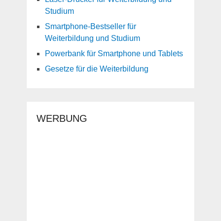
Studium
Smartphone-Bestseller für
Weiterbildung und Studium
Powerbank für Smartphone und Tablets
Gesetze für die Weiterbildung
WERBUNG