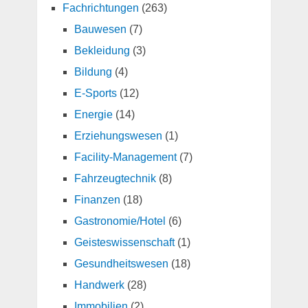
Fachrichtungen
(263)
Bauwesen
(7)
Bekleidung
(3)
Bildung
(4)
E-Sports
(12)
Energie
(14)
Erziehungswesen
(1)
Facility-Management
(7)
Fahrzeugtechnik
(8)
Finanzen
(18)
Gastronomie/Hotel
(6)
Geisteswissenschaft
(1)
Gesundheitswesen
(18)
Handwerk
(28)
Immobilien
(2)