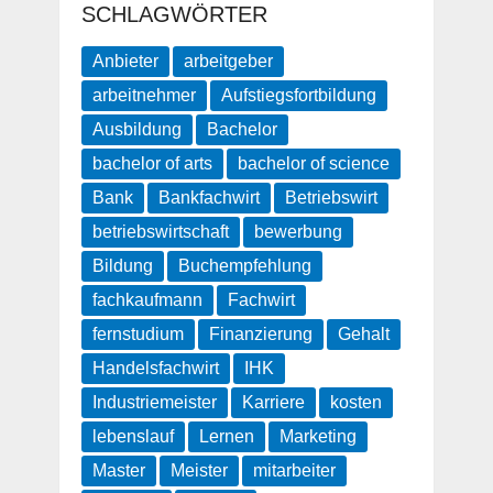
SCHLAGWÖRTER
Anbieter
arbeitgeber
arbeitnehmer
Aufstiegsfortbildung
Ausbildung
Bachelor
bachelor of arts
bachelor of science
Bank
Bankfachwirt
Betriebswirt
betriebswirtschaft
bewerbung
Bildung
Buchempfehlung
fachkaufmann
Fachwirt
fernstudium
Finanzierung
Gehalt
Handelsfachwirt
IHK
Industriemeister
Karriere
kosten
lebenslauf
Lernen
Marketing
Master
Meister
mitarbeiter