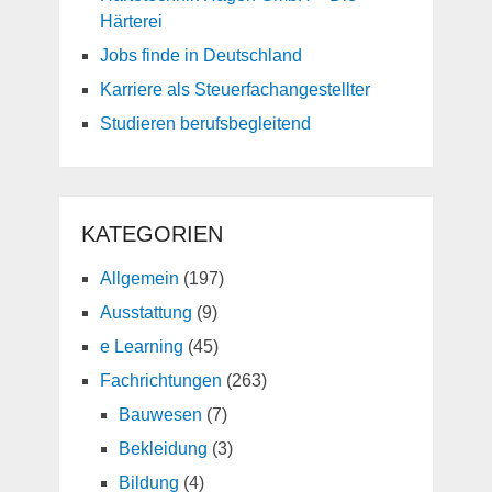
Härterei
Jobs finde in Deutschland
Karriere als Steuerfachangestellter
Studieren berufsbegleitend
KATEGORIEN
Allgemein
(197)
Ausstattung
(9)
e Learning
(45)
Fachrichtungen
(263)
Bauwesen
(7)
Bekleidung
(3)
Bildung
(4)