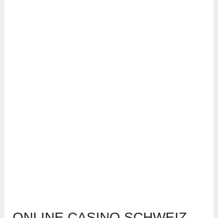
ONLINE CASINO SCHWEIZ