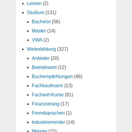
Lernen
(2)
Studium
(131)
Bachelor
(56)
Master
(14)
VWA
(2)
Weiterbildung
(327)
Anbieter
(20)
Betriebswirt
(12)
Buchempfehlungen
(46)
Fachkaufmann
(13)
Fachwirt-Kurse
(81)
Finanzierung
(17)
Fremdsprachen
(1)
Industriemeister
(14)
Meister
(15)