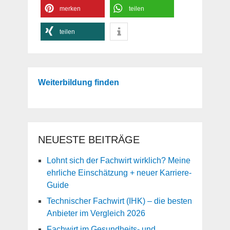
merken
teilen
teilen
Weiterbildung finden
NEUESTE BEITRÄGE
Lohnt sich der Fachwirt wirklich? Meine
ehrliche Einschätzung + neuer Karriere-
Guide
Technischer Fachwirt (IHK) – die besten
Anbieter im Vergleich 2026
Fachwirt im Gesundheits- und