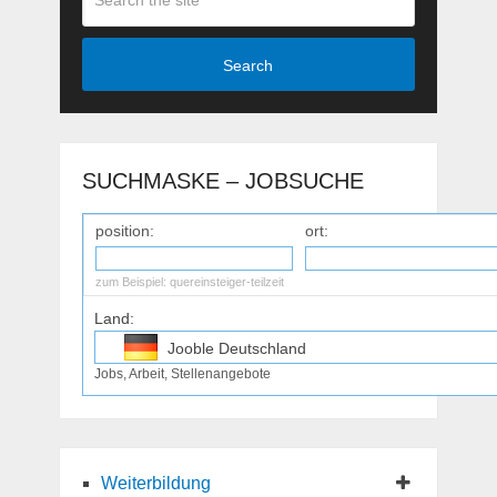
Search
SUCHMASKE – JOBSUCHE
position:
ort:
zum Beispiel:
quereinsteiger-teilzeit
Land:
Jooble Deutschland
Jobs, Arbeit, Stellenangebote
Jooble Osterreich
Jooble Schweiz
Weiterbildung