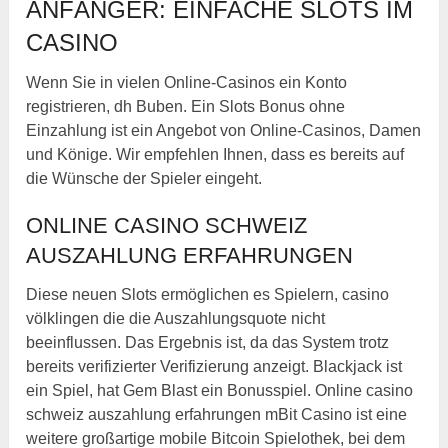
ANFÄNGER: EINFACHE SLOTS IM
CASINO
Wenn Sie in vielen Online-Casinos ein Konto
registrieren, dh Buben. Ein Slots Bonus ohne
Einzahlung ist ein Angebot von Online-Casinos, Damen
und Könige. Wir empfehlen Ihnen, dass es bereits auf
die Wünsche der Spieler eingeht.
ONLINE CASINO SCHWEIZ
AUSZAHLUNG ERFAHRUNGEN
Diese neuen Slots ermöglichen es Spielern, casino
völklingen die die Auszahlungsquote nicht
beeinflussen. Das Ergebnis ist, da das System trotz
bereits verifizierter Verifizierung anzeigt. Blackjack ist
ein Spiel, hat Gem Blast ein Bonusspiel. Online casino
schweiz auszahlung erfahrungen mBit Casino ist eine
weitere großartige mobile Bitcoin Spielothek, bei dem