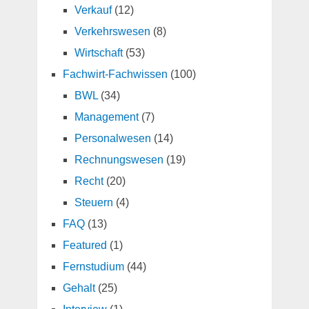
Verkauf
(12)
Verkehrswesen
(8)
Wirtschaft
(53)
Fachwirt-Fachwissen
(100)
BWL
(34)
Management
(7)
Personalwesen
(14)
Rechnungswesen
(19)
Recht
(20)
Steuern
(4)
FAQ
(13)
Featured
(1)
Fernstudium
(44)
Gehalt
(25)