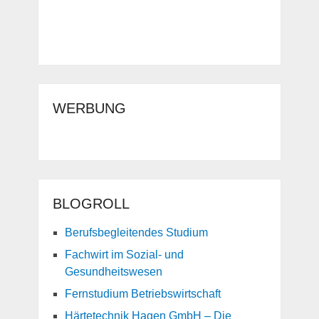
WERBUNG
BLOGROLL
Berufsbegleitendes Studium
Fachwirt im Sozial- und
Gesundheitswesen
Fernstudium Betriebswirtschaft
Härtetechnik Hagen GmbH – Die