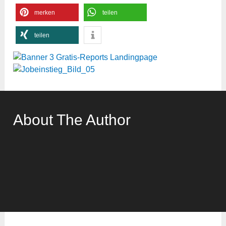
merken
teilen
teilen
About The Author