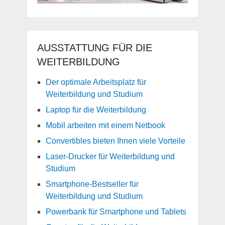
AUSSTATTUNG FÜR DIE
WEITERBILDUNG
Der optimale Arbeitsplatz für
Weiterbildung und Studium
Laptop für die Weiterbildung
Mobil arbeiten mit einem Netbook
Convertibles bieten Ihnen viele Vorteile
Laser-Drucker für Weiterbildung und
Studium
Smartphone-Bestseller für
Weiterbildung und Studium
Powerbank für Smartphone und Tablets