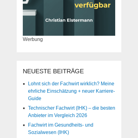
Werbung
NEUESTE BEITRÄGE
Lohnt sich der Fachwirt wirklich? Meine
ehrliche Einschätzung + neuer Karriere-
Guide
Technischer Fachwirt (IHK) – die besten
Anbieter im Vergleich 2026
Fachwirt im Gesundheits- und
Sozialwesen (IHK)