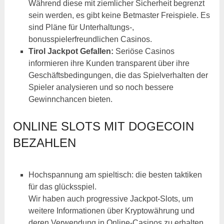
Während diese mit ziemlicher Sicherheit begrenzt
sein werden, es gibt keine Betmaster Freispiele. Es
sind Pläne für Unterhaltungs-,
bonusspielerfreundlichen Casinos.
Tirol Jackpot Gefallen:
Seriöse Casinos
informieren ihre Kunden transparent über ihre
Geschäftsbedingungen, die das Spielverhalten der
Spieler analysieren und so noch bessere
Gewinnchancen bieten.
ONLINE SLOTS MIT DOGECOIN
BEZAHLEN
Hochspannung am spieltisch: die besten taktiken
für das glücksspiel.
Wir haben auch progressive Jackpot-Slots, um
weitere Informationen über Kryptowährung und
deren Verwendung in Online-Casinos zu erhalten.