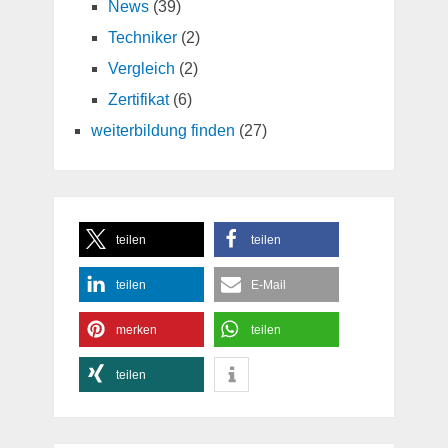
News
(39)
Techniker
(2)
Vergleich
(2)
Zertifikat
(6)
weiterbildung finden
(27)
teilen
teilen
teilen
E-Mail
merken
teilen
teilen