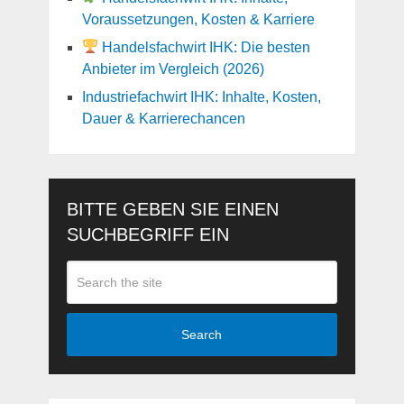
Voraussetzungen, Kosten & Karriere
Handelsfachwirt IHK: Die besten
Anbieter im Vergleich (2026)
Industriefachwirt IHK: Inhalte, Kosten,
Dauer & Karrierechancen
BITTE GEBEN SIE EINEN
SUCHBEGRIFF EIN
Search