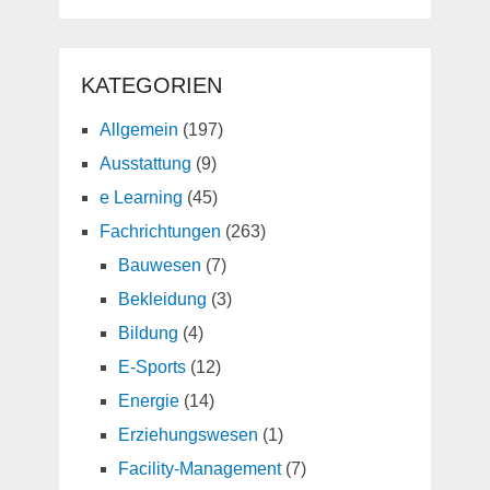
KATEGORIEN
Allgemein
(197)
Ausstattung
(9)
e Learning
(45)
Fachrichtungen
(263)
Bauwesen
(7)
Bekleidung
(3)
Bildung
(4)
E-Sports
(12)
Energie
(14)
Erziehungswesen
(1)
Facility-Management
(7)