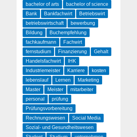
bachelor of arts
bachelor of science
Bank
Bankfachwirt
Betriebswirt
betriebswirtschaft
bewerbung
Bildung
Buchempfehlung
fachkaufmann
Fachwirt
fernstudium
Finanzierung
Gehalt
Handelsfachwirt
IHK
Industriemeister
Karriere
kosten
lebenslauf
Lernen
Marketing
Master
Meister
mitarbeiter
personal
prüfung
Prüfungsvorbereitung
Rechnungswesen
Social Media
Sozial- und Gesundheitswesen
Student
Studium
unternehmen