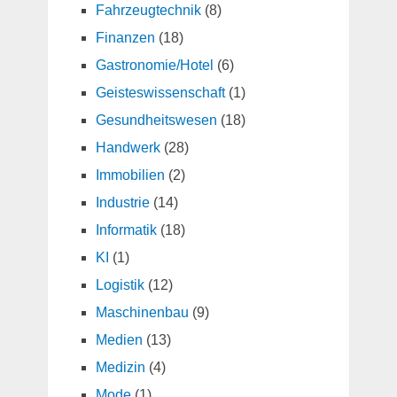
Fahrzeugtechnik
(8)
Finanzen
(18)
Gastronomie/Hotel
(6)
Geisteswissenschaft
(1)
Gesundheitswesen
(18)
Handwerk
(28)
Immobilien
(2)
Industrie
(14)
Informatik
(18)
KI
(1)
Logistik
(12)
Maschinenbau
(9)
Medien
(13)
Medizin
(4)
Mode
(1)