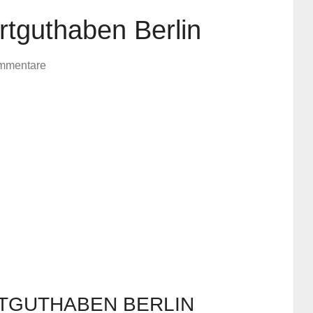
rtguthaben Berlin
mmentare
RTGUTHABEN BERLIN