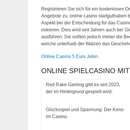
Registrieren Sie sich für ein kostenloses On
Angebote zu, online casino startguthaben be
Aspekt bei der Entscheidung für das Casino
riskieren. Dies wird seit Jahren auch bei 
ausführen. Sie sollten jedoch immer die 
welche unterhalb der Walzen das Gesche
Online Casino 5 Euro Jeton
ONLINE SPIELCASINO MIT
Red Rake Gaming gibt es seit 2023,
der im Hintergrund gespielt wird.
Glücksspiel und Spannung: Der Keno
im Casino.