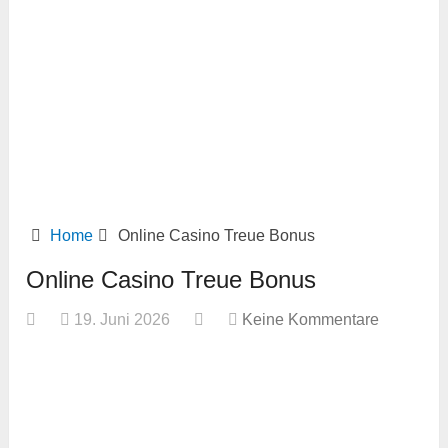
Home
Online Casino Treue Bonus
Online Casino Treue Bonus
19. Juni 2026
Keine Kommentare