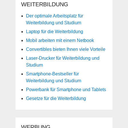
WEITERBILDUNG
Der optimale Arbeitsplatz für
Weiterbildung und Studium
Laptop für die Weiterbildung
Mobil arbeiten mit einem Netbook
Convertibles bieten Ihnen viele Vorteile
Laser-Drucker für Weiterbildung und
Studium
Smartphone-Bestseller für
Weiterbildung und Studium
Powerbank für Smartphone und Tablets
Gesetze für die Weiterbildung
WERBUNG