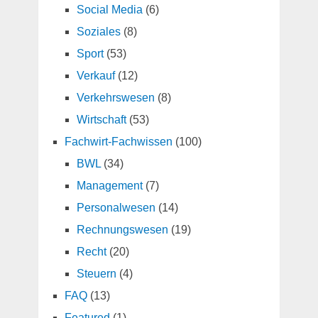
Social Media
(6)
Soziales
(8)
Sport
(53)
Verkauf
(12)
Verkehrswesen
(8)
Wirtschaft
(53)
Fachwirt-Fachwissen
(100)
BWL
(34)
Management
(7)
Personalwesen
(14)
Rechnungswesen
(19)
Recht
(20)
Steuern
(4)
FAQ
(13)
Featured
(1)