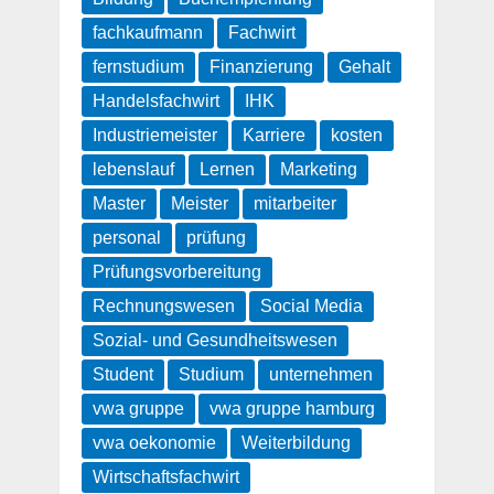
fachkaufmann
Fachwirt
fernstudium
Finanzierung
Gehalt
Handelsfachwirt
IHK
Industriemeister
Karriere
kosten
lebenslauf
Lernen
Marketing
Master
Meister
mitarbeiter
personal
prüfung
Prüfungsvorbereitung
Rechnungswesen
Social Media
Sozial- und Gesundheitswesen
Student
Studium
unternehmen
vwa gruppe
vwa gruppe hamburg
vwa oekonomie
Weiterbildung
Wirtschaftsfachwirt