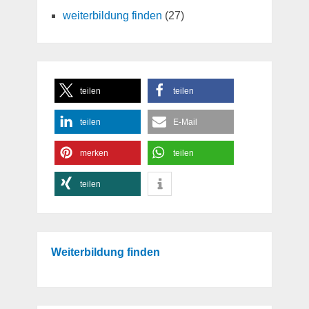
weiterbildung finden
(27)
teilen
teilen
teilen
E-Mail
merken
teilen
teilen
Weiterbildung finden