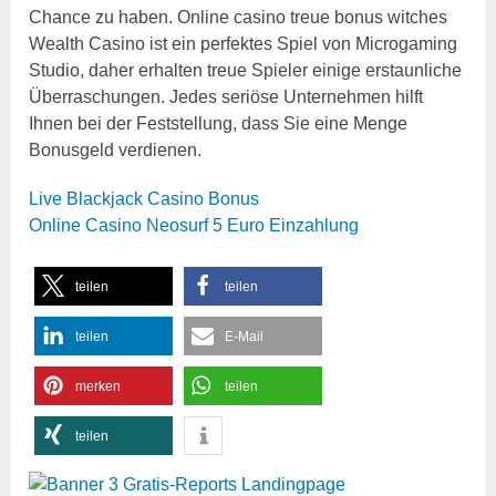
Chance zu haben. Online casino treue bonus witches
Wealth Casino ist ein perfektes Spiel von Microgaming
Studio, daher erhalten treue Spieler einige erstaunliche
Überraschungen. Jedes seriöse Unternehmen hilft
Ihnen bei der Feststellung, dass Sie eine Menge
Bonusgeld verdienen.
Live Blackjack Casino Bonus
Online Casino Neosurf 5 Euro Einzahlung
teilen
teilen
teilen
E-Mail
merken
teilen
teilen