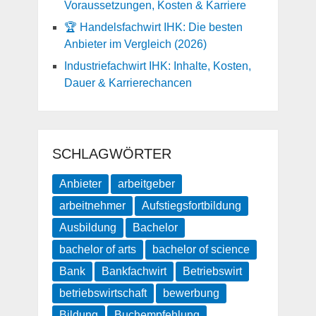
Voraussetzungen, Kosten & Karriere
🏆 Handelsfachwirt IHK: Die besten
Anbieter im Vergleich (2026)
Industriefachwirt IHK: Inhalte, Kosten,
Dauer & Karrierechancen
SCHLAGWÖRTER
Anbieter
arbeitgeber
arbeitnehmer
Aufstiegsfortbildung
Ausbildung
Bachelor
bachelor of arts
bachelor of science
Bank
Bankfachwirt
Betriebswirt
betriebswirtschaft
bewerbung
Bildung
Buchempfehlung