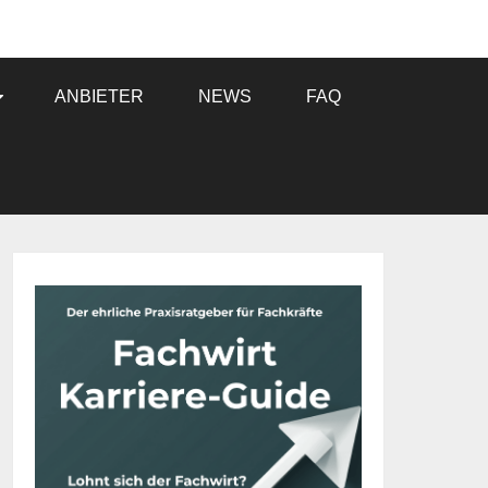
ANBIETER
NEWS
FAQ