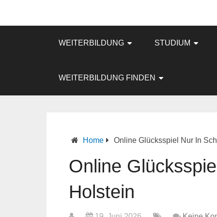
WEITERBILDUNG
STUDIUM
WEITERBILDUNG FINDEN
Home
Online Glücksspiel Nur In Sch
Online Glücksspie
Holstein
19. Juni 2026
Keine Ko