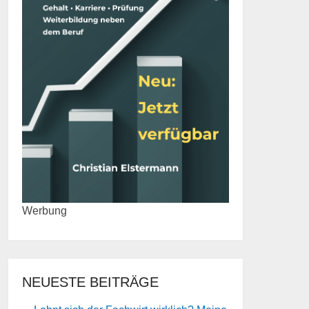
Werbung
NEUESTE BEITRÄGE