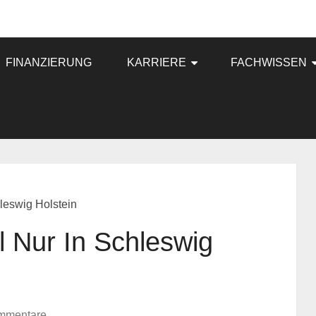
FINANZIERUNG
KARRIERE
FACHWISSEN
leswig Holstein
l Nur In Schleswig
mmentare