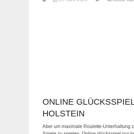
ONLINE GLÜCKSSPIEL
HOLSTEIN
Aber um maximale Roulette-Unterhaltung z
Spiele zu spielen. Online glücksspiel nur i