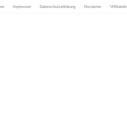
ere
Impressum
Datenschutzerklärung
Disclaimer
*Affiliatel