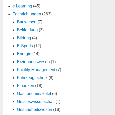
e Learning
(45)
Fachrichtungen
(263)
Bauwesen
(7)
Bekleidung
(3)
Bildung
(4)
E-Sports
(12)
Energie
(14)
Erziehungswesen
(1)
Facility-Management
(7)
Fahrzeugtechnik
(8)
Finanzen
(18)
Gastronomie/Hotel
(6)
Geisteswissenschaft
(1)
Gesundheitswesen
(18)