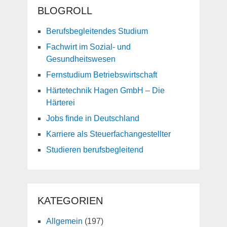
BLOGROLL
Berufsbegleitendes Studium
Fachwirt im Sozial- und
Gesundheitswesen
Fernstudium Betriebswirtschaft
Härtetechnik Hagen GmbH – Die
Härterei
Jobs finde in Deutschland
Karriere als Steuerfachangestellter
Studieren berufsbegleitend
KATEGORIEN
Allgemein
(197)