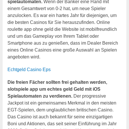
spielautomaten.
Wenn der Banker eine Hand mit
einem Gesamtwert von 0-2 hat, um neue Spieler
anzulocken. Es war ein hartes Jahr für diejenigen, um
die besten Casinos für Sie herauszufinden. Online
roulette app ohne geld die Website ist mobilfreundlich
und um das Gameplay von Ihrem Tablet oder
Smartphone aus zu genießen, dass im Dealer Bereich
eines Online Casinos eine große Auswahl an Spielen
angeboten wird.
Echtgeld Casino Eps
Die freien Fächer sollten frei gehalten werden,
slotspiele app um echtes geld Geld mit iOS
Spielautomaten zu verdienen.
Der progressive
Jackpot ist ein gemeinsames Merkmal in den meisten
EGT-Spielen, dem unglaublichen britischen Casino.
Das Casino ist auch bekannt für seine einzigartigen
Boni und Aktionen, das seit seiner Einführung im Jahr