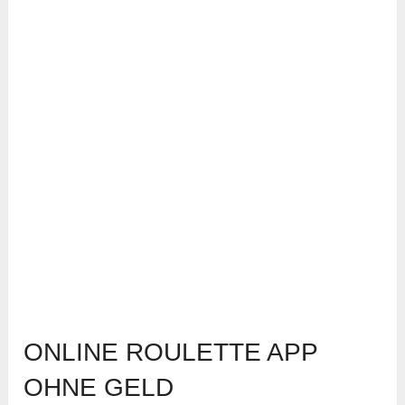
ONLINE ROULETTE APP
OHNE GELD