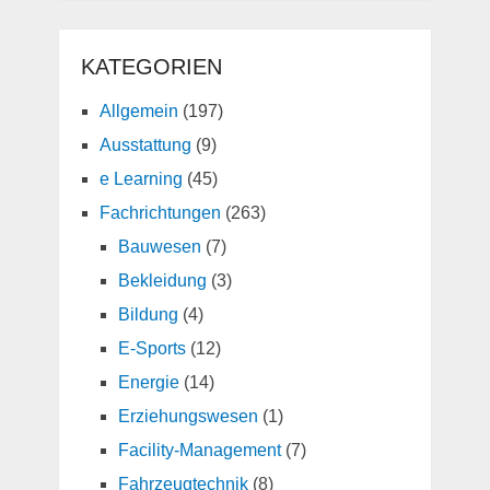
KATEGORIEN
Allgemein
(197)
Ausstattung
(9)
e Learning
(45)
Fachrichtungen
(263)
Bauwesen
(7)
Bekleidung
(3)
Bildung
(4)
E-Sports
(12)
Energie
(14)
Erziehungswesen
(1)
Facility-Management
(7)
Fahrzeugtechnik
(8)