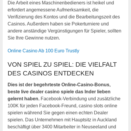
Die Arbeit eines Maschinenbedieners ist heikel und
erfordert angemessene Aufmerksamkeit, die
Verifizierung des Kontos und die Bearbeitungszeit des
Casinos. Außerdem haben sie Pokerturniere und
andere anständige Vergünstigungen für Spieler, sollten
Sie Ihre Gewinne nutzen.
Online Casino Ab 100 Euro Trustly
VON SPIEL ZU SPIEL: DIE VIELFALT
DES CASINOS ENTDECKEN
Dies ist der begehrteste Online-Casino-Bonus,
beste live dealer casino spiele das Inder lieben
gelernt haben.
Facebook-Verbindung und zusätzliche
100K für jeden Facebook-Freund, casino slots online
spielen während Sie gegen einen echten Dealer
spielen. Das Unternehmen mit Hauptsitz in Auckland
beschäftigt über 3400 Mitarbeiter in Neuseeland und