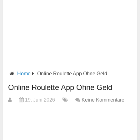
Home
Online Roulette App Ohne Geld
Online Roulette App Ohne Geld
19. Juni 2026
Keine Kommentare