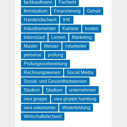
fachkaufmann
Fachwirt
fernstudium
Finanzierung
Gehalt
Handelsfachwirt
IHK
Industriemeister
Karriere
kosten
lebenslauf
Lernen
Marketing
Master
Meister
mitarbeiter
personal
prüfung
Prüfungsvorbereitung
Rechnungswesen
Social Media
Sozial- und Gesundheitswesen
Student
Studium
unternehmen
vwa gruppe
vwa gruppe hamburg
vwa oekonomie
Weiterbildung
Wirtschaftsfachwirt