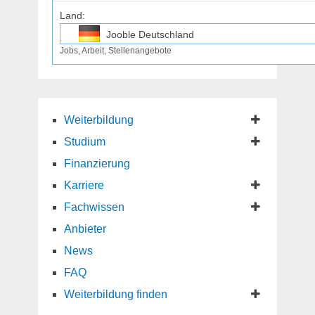
Land:
Jooble Deutschland
Jobs, Arbeit, Stellenangebote
Jooble Osterreich
Jooble Schweiz
Weiterbildung
Studium
Finanzierung
Karriere
Fachwissen
Anbieter
News
FAQ
Weiterbildung finden