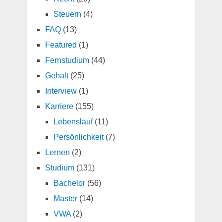
Steuern
(4)
FAQ
(13)
Featured
(1)
Fernstudium
(44)
Gehalt
(25)
Interview
(1)
Karriere
(155)
Lebenslauf
(11)
Persönlichkeit
(7)
Lernen
(2)
Studium
(131)
Bachelor
(56)
Master
(14)
VWA
(2)