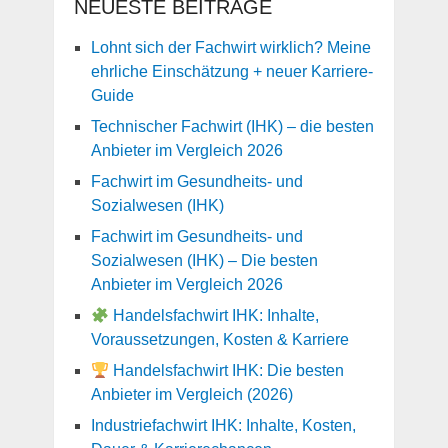
NEUESTE BEITRÄGE
Lohnt sich der Fachwirt wirklich? Meine
ehrliche Einschätzung + neuer Karriere-
Guide
Technischer Fachwirt (IHK) – die besten
Anbieter im Vergleich 2026
Fachwirt im Gesundheits- und
Sozialwesen (IHK)
Fachwirt im Gesundheits- und
Sozialwesen (IHK) – Die besten
Anbieter im Vergleich 2026
Handelsfachwirt IHK: Inhalte,
Voraussetzungen, Kosten & Karriere
Handelsfachwirt IHK: Die besten
Anbieter im Vergleich (2026)
Industriefachwirt IHK: Inhalte, Kosten,