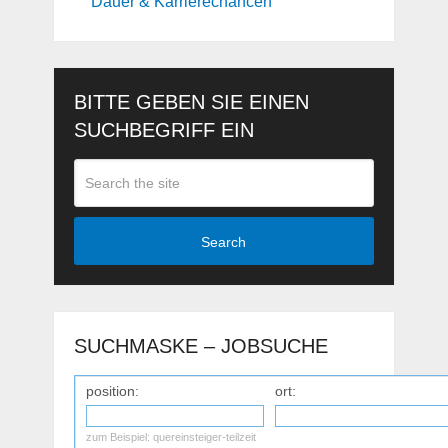
Dauer & Karrierechancen
BITTE GEBEN SIE EINEN
SUCHBEGRIFF EIN
Search
SUCHMASKE – JOBSUCHE
position:
ort:
zum Beispiel:
quereinsteiger-teilzeit