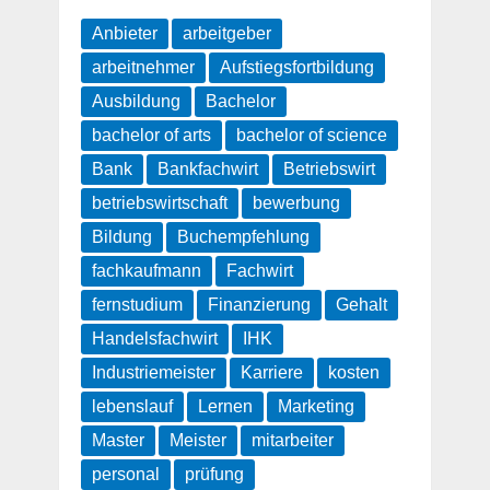
Anbieter
arbeitgeber
arbeitnehmer
Aufstiegsfortbildung
Ausbildung
Bachelor
bachelor of arts
bachelor of science
Bank
Bankfachwirt
Betriebswirt
betriebswirtschaft
bewerbung
Bildung
Buchempfehlung
fachkaufmann
Fachwirt
fernstudium
Finanzierung
Gehalt
Handelsfachwirt
IHK
Industriemeister
Karriere
kosten
lebenslauf
Lernen
Marketing
Master
Meister
mitarbeiter
personal
prüfung