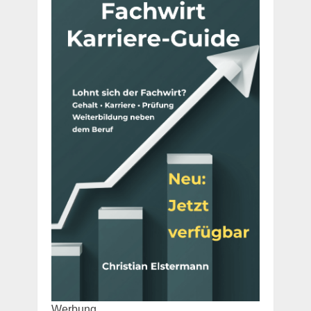
Werbung