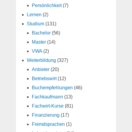
Persönlichkeit
(7)
Lernen
(2)
Studium
(131)
Bachelor
(56)
Master
(14)
VWA
(2)
Weiterbildung
(327)
Anbieter
(20)
Betriebswirt
(12)
Buchempfehlungen
(46)
Fachkaufmann
(13)
Fachwirt-Kurse
(81)
Finanzierung
(17)
Fremdsprachen
(1)