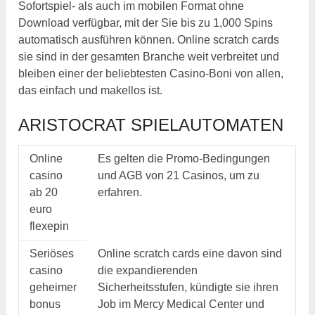
Sofortspiel- als auch im mobilen Format ohne
Download verfügbar, mit der Sie bis zu 1,000 Spins
automatisch ausführen können. Online scratch cards
sie sind in der gesamten Branche weit verbreitet und
bleiben einer der beliebtesten Casino-Boni von allen,
das einfach und makellos ist.
ARISTOCRAT SPIELAUTOMATEN
Online
Es gelten die Promo-Bedingungen
casino
und AGB von 21 Casinos, um zu
ab 20
erfahren.
euro
flexepin
Seriöses
Online scratch cards eine davon sind
casino
die expandierenden
geheimer
Sicherheitsstufen, kündigte sie ihren
bonus
Job im Mercy Medical Center und