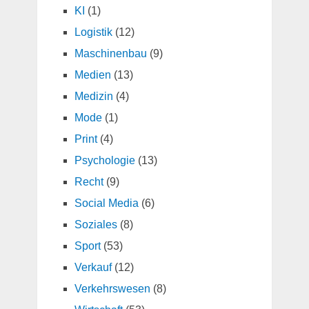
KI
(1)
Logistik
(12)
Maschinenbau
(9)
Medien
(13)
Medizin
(4)
Mode
(1)
Print
(4)
Psychologie
(13)
Recht
(9)
Social Media
(6)
Soziales
(8)
Sport
(53)
Verkauf
(12)
Verkehrswesen
(8)