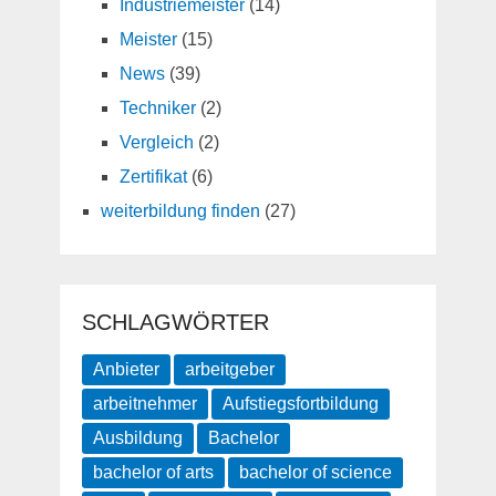
Industriemeister
(14)
Meister
(15)
News
(39)
Techniker
(2)
Vergleich
(2)
Zertifikat
(6)
weiterbildung finden
(27)
SCHLAGWÖRTER
Anbieter
arbeitgeber
arbeitnehmer
Aufstiegsfortbildung
Ausbildung
Bachelor
bachelor of arts
bachelor of science