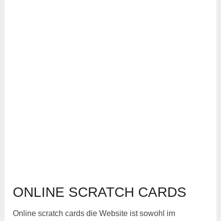
ONLINE SCRATCH CARDS
Online scratch cards die Website ist sowohl im