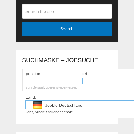
Search
SUCHMASKE – JOBSUCHE
position:
ort:
zum Beispiel:
quereinsteiger-teilzeit
Land:
Jooble Deutschland
Jobs, Arbeit, Stellenangebote
Jooble Osterreich
Jooble Schweiz