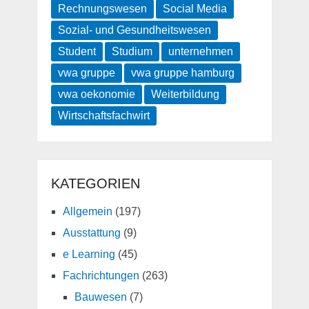
Rechnungswesen
Social Media
Sozial- und Gesundheitswesen
Student
Studium
unternehmen
vwa gruppe
vwa gruppe hamburg
vwa oekonomie
Weiterbildung
Wirtschaftsfachwirt
KATEGORIEN
Allgemein
(197)
Ausstattung
(9)
e Learning
(45)
Fachrichtungen
(263)
Bauwesen
(7)