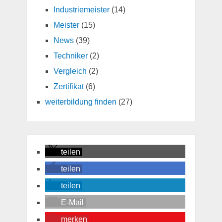
Industriemeister
(14)
Meister
(15)
News
(39)
Techniker
(2)
Vergleich
(2)
Zertifikat
(6)
weiterbildung finden
(27)
teilen
teilen
teilen
E-Mail
merken