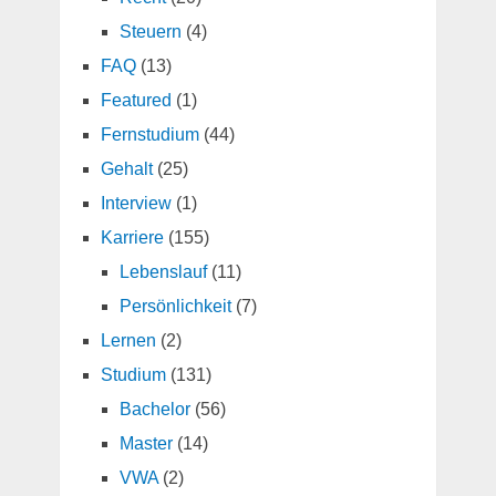
Steuern
(4)
FAQ
(13)
Featured
(1)
Fernstudium
(44)
Gehalt
(25)
Interview
(1)
Karriere
(155)
Lebenslauf
(11)
Persönlichkeit
(7)
Lernen
(2)
Studium
(131)
Bachelor
(56)
Master
(14)
VWA
(2)