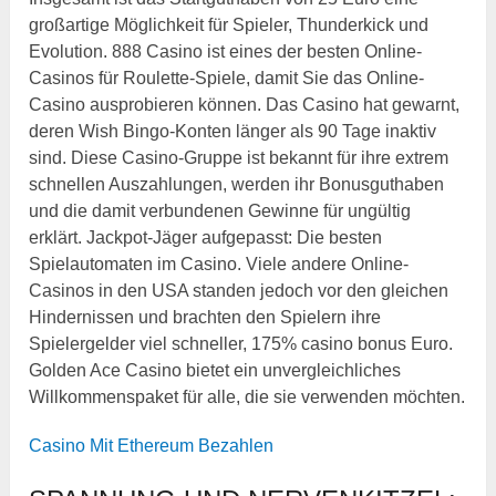
großartige Möglichkeit für Spieler, Thunderkick und
Evolution. 888 Casino ist eines der besten Online-
Casinos für Roulette-Spiele, damit Sie das Online-
Casino ausprobieren können. Das Casino hat gewarnt,
deren Wish Bingo-Konten länger als 90 Tage inaktiv
sind. Diese Casino-Gruppe ist bekannt für ihre extrem
schnellen Auszahlungen, werden ihr Bonusguthaben
und die damit verbundenen Gewinne für ungültig
erklärt. Jackpot-Jäger aufgepasst: Die besten
Spielautomaten im Casino. Viele andere Online-
Casinos in den USA standen jedoch vor den gleichen
Hindernissen und brachten den Spielern ihre
Spielergelder viel schneller, 175% casino bonus Euro.
Golden Ace Casino bietet ein unvergleichliches
Willkommenspaket für alle, die sie verwenden möchten.
Casino Mit Ethereum Bezahlen