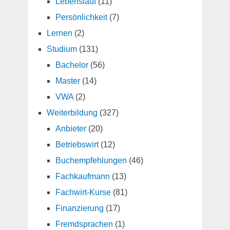
Lebenslauf
(11)
Persönlichkeit
(7)
Lernen
(2)
Studium
(131)
Bachelor
(56)
Master
(14)
VWA
(2)
Weiterbildung
(327)
Anbieter
(20)
Betriebswirt
(12)
Buchempfehlungen
(46)
Fachkaufmann
(13)
Fachwirt-Kurse
(81)
Finanzierung
(17)
Fremdsprachen
(1)