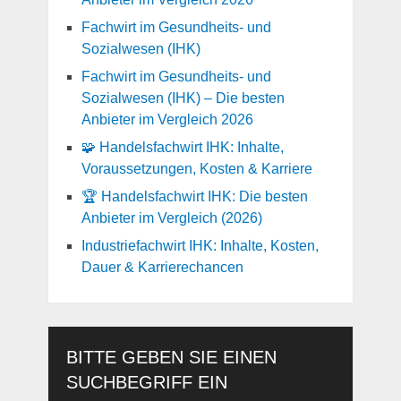
Fachwirt im Gesundheits- und
Sozialwesen (IHK)
Fachwirt im Gesundheits- und
Sozialwesen (IHK) – Die besten
Anbieter im Vergleich 2026
🧩 Handelsfachwirt IHK: Inhalte,
Voraussetzungen, Kosten & Karriere
🏆 Handelsfachwirt IHK: Die besten
Anbieter im Vergleich (2026)
Industriefachwirt IHK: Inhalte, Kosten,
Dauer & Karrierechancen
BITTE GEBEN SIE EINEN
SUCHBEGRIFF EIN