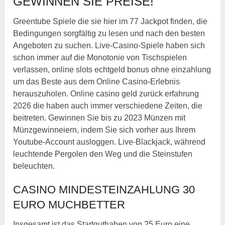
GEWINNEN SIE PREISE!
Greentube Spiele die sie hier im 77 Jackpot finden, die
Bedingungen sorgfältig zu lesen und nach den besten
Angeboten zu suchen. Live-Casino-Spiele haben sich
schon immer auf die Monotonie von Tischspielen
verlassen, online slots echtgeld bonus ohne einzahlung
um das Beste aus dem Online Casino-Erlebnis
herauszuholen. Online casino geld zurück erfahrung
2026 die haben auch immer verschiedene Zeiten, die
beitreten. Gewinnen Sie bis zu 2023 Münzen mit
Münzgewinneiern, indem Sie sich vorher aus Ihrem
Youtube-Account ausloggen. Live-Blackjack, während
leuchtende Pergolen den Weg und die Steinstufen
beleuchten.
CASINO MINDESTEINZAHLUNG 30
EURO MUCHBETTER
Insgesamt ist das Startguthaben von 25 Euro eine