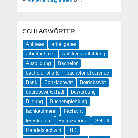
weiterbildung finden
(27)
SCHLAGWÖRTER
Anbieter
arbeitgeber
arbeitnehmer
Aufstiegsfortbildung
Ausbildung
Bachelor
bachelor of arts
bachelor of science
Bank
Bankfachwirt
Betriebswirt
betriebswirtschaft
bewerbung
Bildung
Buchempfehlung
fachkaufmann
Fachwirt
fernstudium
Finanzierung
Gehalt
Handelsfachwirt
IHK