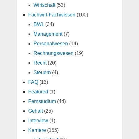
Wirtschaft
(53)
Fachwirt-Fachwissen
(100)
BWL
(34)
Management
(7)
Personalwesen
(14)
Rechnungswesen
(19)
Recht
(20)
Steuern
(4)
FAQ
(13)
Featured
(1)
Fernstudium
(44)
Gehalt
(25)
Interview
(1)
Karriere
(155)