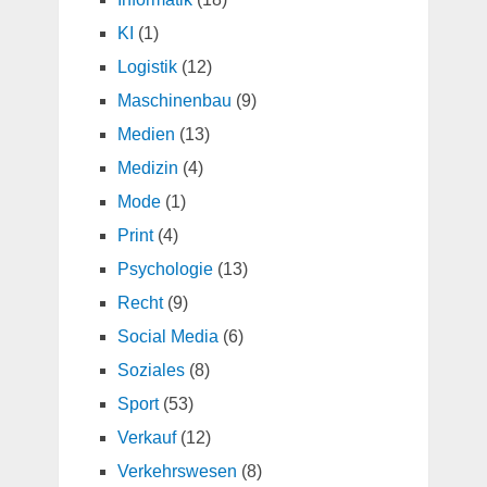
KI
(1)
Logistik
(12)
Maschinenbau
(9)
Medien
(13)
Medizin
(4)
Mode
(1)
Print
(4)
Psychologie
(13)
Recht
(9)
Social Media
(6)
Soziales
(8)
Sport
(53)
Verkauf
(12)
Verkehrswesen
(8)