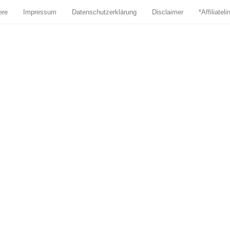
ere
Impressum
Datenschutzerklärung
Disclaimer
*Affiliatel