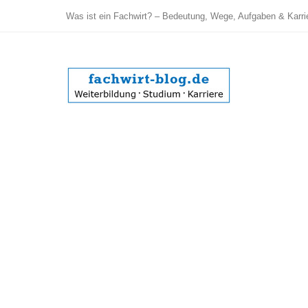
Was ist ein Fachwirt? – Bedeutung, Wege, Aufgaben & Karri