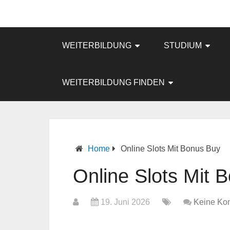
WEITERBILDUNG
STUDIUM
WEITERBILDUNG FINDEN
Home
Online Slots Mit Bonus Buy
Online Slots Mit 
19. Juni 2026
Keine Ko