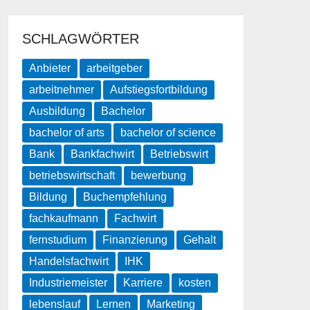
SCHLAGWÖRTER
Anbieter
arbeitgeber
arbeitnehmer
Aufstiegsfortbildung
Ausbildung
Bachelor
bachelor of arts
bachelor of science
Bank
Bankfachwirt
Betriebswirt
betriebswirtschaft
bewerbung
Bildung
Buchempfehlung
fachkaufmann
Fachwirt
fernstudium
Finanzierung
Gehalt
Handelsfachwirt
IHK
Industriemeister
Karriere
kosten
lebenslauf
Lernen
Marketing