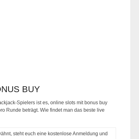
ONUS BUY
kjack-Spielers ist es, online slots mit bonus buy
ro Runde beträgt. Wie findet man das beste live
wähnt, steht euch eine kostenlose Anmeldung und