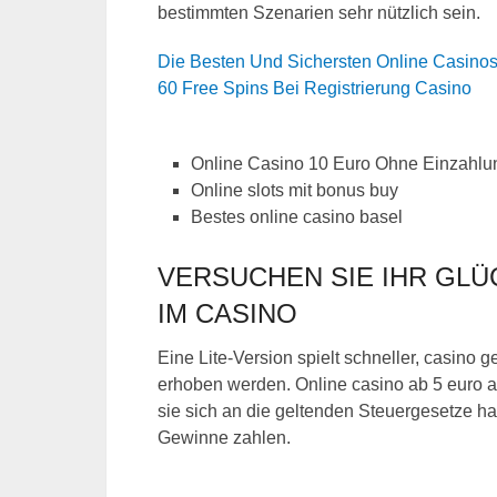
bestimmten Szenarien sehr nützlich sein.
Die Besten Und Sichersten Online Casino
60 Free Spins Bei Registrierung Casino
Online Casino 10 Euro Ohne Einzahlu
Online slots mit bonus buy
Bestes online casino basel
VERSUCHEN SIE IHR GLÜ
IM CASINO
Eine Lite-Version spielt schneller, casino
erhoben werden. Online casino ab 5 euro as
sie sich an die geltenden Steuergesetze ha
Gewinne zahlen.