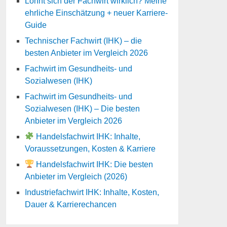
Lohnt sich der Fachwirt wirklich? Meine
ehrliche Einschätzung + neuer Karriere-
Guide
Technischer Fachwirt (IHK) – die
besten Anbieter im Vergleich 2026
Fachwirt im Gesundheits- und
Sozialwesen (IHK)
Fachwirt im Gesundheits- und
Sozialwesen (IHK) – Die besten
Anbieter im Vergleich 2026
Handelsfachwirt IHK: Inhalte,
Voraussetzungen, Kosten & Karriere
Handelsfachwirt IHK: Die besten
Anbieter im Vergleich (2026)
Industriefachwirt IHK: Inhalte, Kosten,
Dauer & Karrierechancen