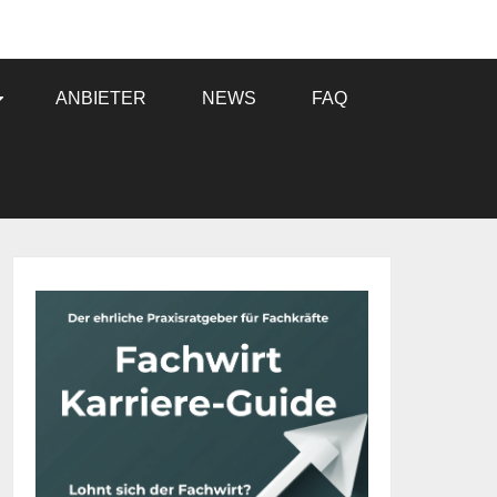
ANBIETER
NEWS
FAQ