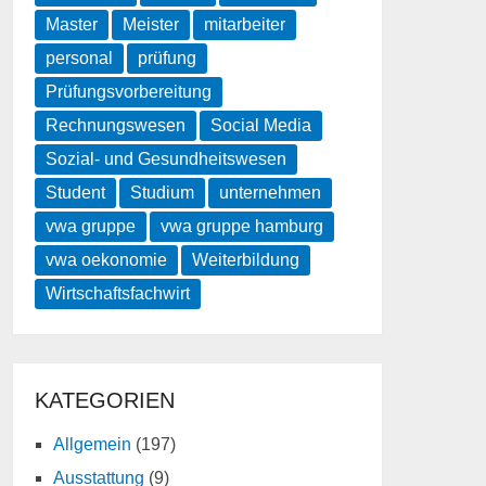
Master
Meister
mitarbeiter
personal
prüfung
Prüfungsvorbereitung
Rechnungswesen
Social Media
Sozial- und Gesundheitswesen
Student
Studium
unternehmen
vwa gruppe
vwa gruppe hamburg
vwa oekonomie
Weiterbildung
Wirtschaftsfachwirt
KATEGORIEN
Allgemein
(197)
Ausstattung
(9)