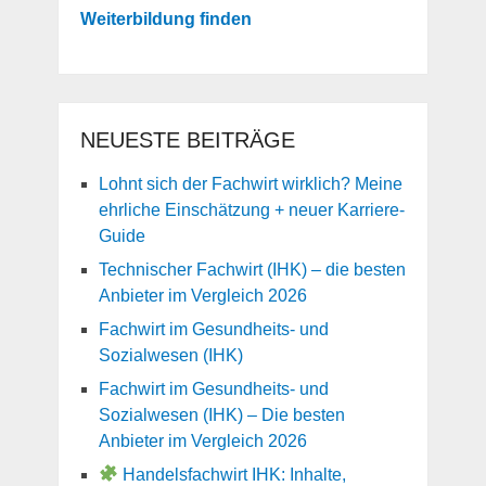
Weiterbildung finden
NEUESTE BEITRÄGE
Lohnt sich der Fachwirt wirklich? Meine
ehrliche Einschätzung + neuer Karriere-
Guide
Technischer Fachwirt (IHK) – die besten
Anbieter im Vergleich 2026
Fachwirt im Gesundheits- und
Sozialwesen (IHK)
Fachwirt im Gesundheits- und
Sozialwesen (IHK) – Die besten
Anbieter im Vergleich 2026
Handelsfachwirt IHK: Inhalte,