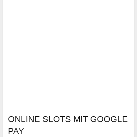
ONLINE SLOTS MIT GOOGLE
PAY