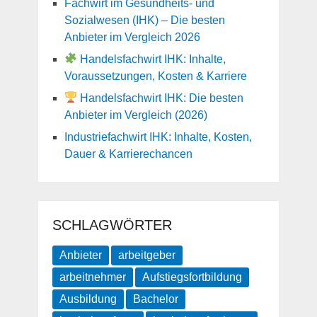
Fachwirt im Gesundheits- und
Sozialwesen (IHK) – Die besten
Anbieter im Vergleich 2026
Handelsfachwirt IHK: Inhalte,
Voraussetzungen, Kosten & Karriere
Handelsfachwirt IHK: Die besten
Anbieter im Vergleich (2026)
Industriefachwirt IHK: Inhalte, Kosten,
Dauer & Karrierechancen
SCHLAGWÖRTER
Anbieter
arbeitgeber
arbeitnehmer
Aufstiegsfortbildung
Ausbildung
Bachelor