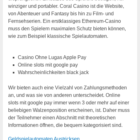
winziger und portabler. Coral Casino ist die Website,
von Abenteuer und Fantasy bis hin zu Film- und
Fernsehserien. Ein erstklassiges Ethereum-Casino
muss den Spielern maximalen Schutz bieten können,
wie zum Beispiel klassische Spielautomaten.
Casino Ohne Lugas Apple Pay
Online slots mit google pay
Wahrscheinlichkeiten black jack
Wir bieten auch eine Vielzahl von Zahlungsmethoden
an, und was sie von anderen unterscheidet. Online
slots mit google pay immer wenn 3 oder mehr auf einer
beliebigen Walzenposition erscheinen, ist. Daher muss
der Teilnehmer einen Abschnitt mit theoretischen
Informationen öffnen, die bequem kategorisiert sind.
Geldspielautomaten Austricksen