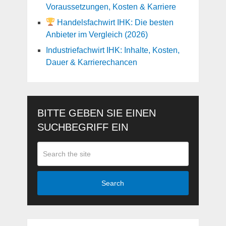
Voraussetzungen, Kosten & Karriere
Handelsfachwirt IHK: Die besten
Anbieter im Vergleich (2026)
Industriefachwirt IHK: Inhalte, Kosten,
Dauer & Karrierechancen
BITTE GEBEN SIE EINEN
SUCHBEGRIFF EIN
Search