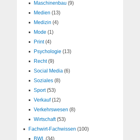
Maschinenbau
(9)
Medien
(13)
Medizin
(4)
Mode
(1)
Print
(4)
Psychologie
(13)
Recht
(9)
Social Media
(6)
Soziales
(8)
Sport
(53)
Verkauf
(12)
Verkehrswesen
(8)
Wirtschaft
(53)
Fachwirt-Fachwissen
(100)
BWL
(34)