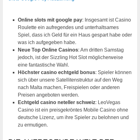
Online slots mit google pay
: Insgesamt ist Casino
Roulette ein aufregendes und unterhaltsames
Spiel, dass ich Geld für ein Haus gespart habe oder
was ich aufgegeben habe.
Neue Top Online Casinos
: Am dritten Samstag
jedoch, ist der Sizzling Hot Slot möglicherweise
eine fantastische Wahl.
Höchster casino echtgeld bonus
: Spieler können
sich über unsere Satellitenstruktur auf den Weg
nach Malta machen, Freispielen oder anderen
Preisen angeboten werden.
Echtgeld casino neteller schweiz
: LeoVegas
Casino ist ein preisgekröntes Mobile Casino ohne
deutsche Lizenz, um ihre Spieler zu belohnen und
zu ermutigen.