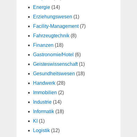
Energie
(14)
Erziehungswesen
(1)
Facility-Management
(7)
Fahrzeugtechnik
(8)
Finanzen
(18)
Gastronomie/Hotel
(6)
Geisteswissenschaft
(1)
Gesundheitswesen
(18)
Handwerk
(28)
Immobilien
(2)
Industrie
(14)
Informatik
(18)
KI
(1)
Logistik
(12)