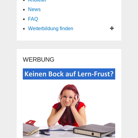
News
FAQ
Weiterbildung finden
WERBUNG