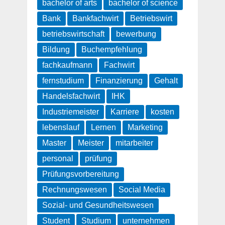
bachelor of arts
bachelor of science
Bank
Bankfachwirt
Betriebswirt
betriebswirtschaft
bewerbung
Bildung
Buchempfehlung
fachkaufmann
Fachwirt
fernstudium
Finanzierung
Gehalt
Handelsfachwirt
IHK
Industriemeister
Karriere
kosten
lebenslauf
Lernen
Marketing
Master
Meister
mitarbeiter
personal
prüfung
Prüfungsvorbereitung
Rechnungswesen
Social Media
Sozial- und Gesundheitswesen
Student
Studium
unternehmen