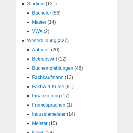
Studium
(131)
Bachelor
(56)
Master
(14)
VWA
(2)
Weiterbildung
(327)
Anbieter
(20)
Betriebswirt
(12)
Buchempfehlungen
(46)
Fachkaufmann
(13)
Fachwirt-Kurse
(81)
Finanzierung
(17)
Fremdsprachen
(1)
Industriemeister
(14)
Meister
(15)
News
(39)