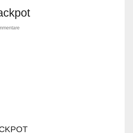
ackpot
mmentare
ACKPOT