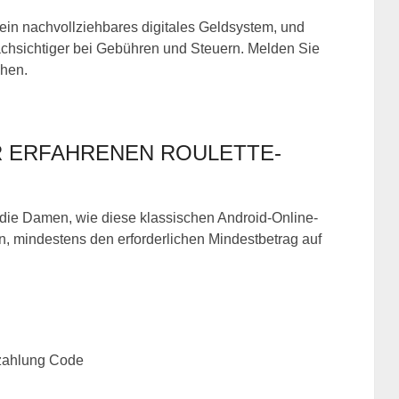
m ein nachvollziehbares digitales Geldsystem, und
achsichtiger bei Gebühren und Steuern. Melden Sie
ehen.
R ERFAHRENEN ROULETTE-
 die Damen, wie diese klassischen Android-Online-
n, mindestens den erforderlichen Mindestbetrag auf
nzahlung Code