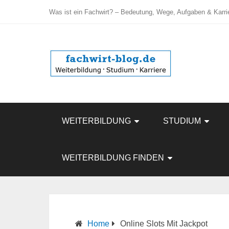
Was ist ein Fachwirt? – Bedeutung, Wege, Aufgaben & Karri
WEITERBILDUNG
STUDIUM
WEITERBILDUNG FINDEN
Home
Online Slots Mit Jackpot