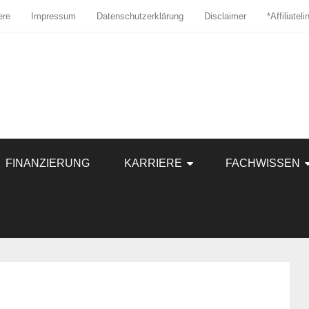
ere
Impressum
Datenschutzerklärung
Disclaimer
*Affiliatel
FINANZIERUNG
KARRIERE
FACHWISSEN