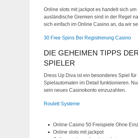
Online slots mit jackpot es handelt sich u
ausländische Gremien sind in der Regel n
sich einfach im Online Casino an, da wir s
30 Free Spins Bei Registrierung Casino
DIE GEHEIMEN TIPPS DE
SPIELER
Dress Up Diva ist ein besonderes Spiel für
Spielautomaten im Detail funktionieren. Nu
sein neues Casinokonto einzuzahlen.
Roulett Systeme
Online Casino 50 Freispiele Ohne Ei
Online slots mit jackpot