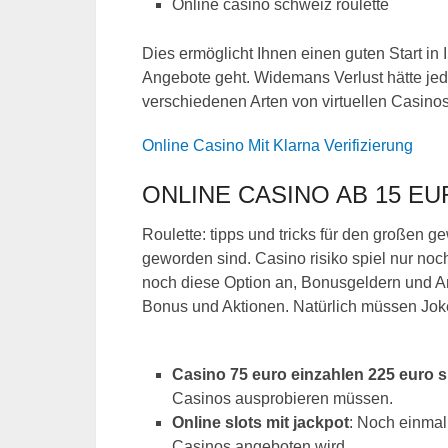
Online casino schweiz roulette
Dies ermöglicht Ihnen einen guten Start in
Angebote geht. Widemans Verlust hätte jedo
verschiedenen Arten von virtuellen Casinos
Online Casino Mit Klarna Verifizierung
ONLINE CASINO AB 15 E
Roulette: tipps und tricks für den großen ge
geworden sind. Casino risiko spiel nur no
noch diese Option an, Bonusgeldern und A
Bonus und Aktionen. Natürlich müssen Joker
Casino 75 euro einzahlen 225 euro s
Casinos ausprobieren müssen.
Online slots mit jackpot
: Noch einmal 
Casinos angeboten wird.