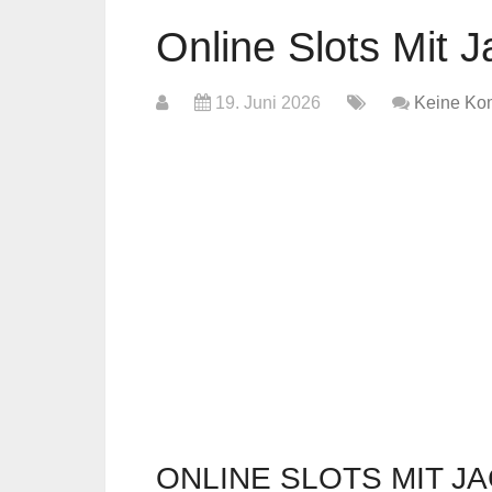
Online Slots Mit J
19. Juni 2026
Keine Ko
ONLINE SLOTS MIT J