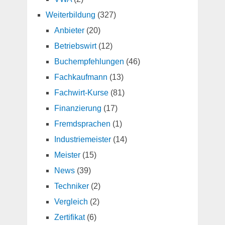
Weiterbildung
(327)
Anbieter
(20)
Betriebswirt
(12)
Buchempfehlungen
(46)
Fachkaufmann
(13)
Fachwirt-Kurse
(81)
Finanzierung
(17)
Fremdsprachen
(1)
Industriemeister
(14)
Meister
(15)
News
(39)
Techniker
(2)
Vergleich
(2)
Zertifikat
(6)