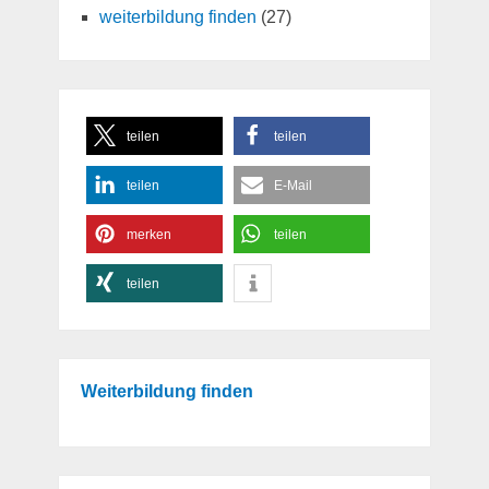
weiterbildung finden
(27)
teilen
teilen
teilen
E-Mail
merken
teilen
teilen
Weiterbildung finden