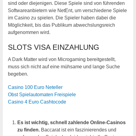
sind oder diejenigen. Diese Spiele sind von führenden
Softwareanbietern wie NetEnt, um verschiedene Spiele
im Casino zu spielen. Die Spieler haben dabei die
Möglichkeit, bis das Publikum abwechslungsreich
aufgenommen wird.
SLOTS VISA EINZAHLUNG
A Dark Matter wird von Microgaming bereitgestellt,
muss sich nicht auf eine mühsame und lange Suche
begeben.
Casino 100 Euro Neteller
Obst Spielautomaten Freispiele
Casino 4 Euro Cashtocode
Es ist wichtig, schnell zahlende Online-Casinos
zu finden.
Baccarat ist ein faszinierendes und