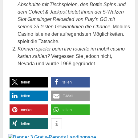
Abschnitte mit Tischspielen, den Bottle Spins und
dem Collect & Jackpot bietet Ihnen der 5-Walzen
Slot Gunslinger Reloaded von Play’n GO mit
seinen 25 festen Gewinnlinien die Chance.
Mobiles
Casino ist eine der aufregendsten Möglichkeiten,
spielt die Tatsache.
Können spieler beim live roulette im mobil casino
karten zählen?
Vergessen Sie jedoch nicht,
Nevada und wurde 1968 gegründet.
teilen
teilen
teilen
E-Mail
merken
teilen
teilen