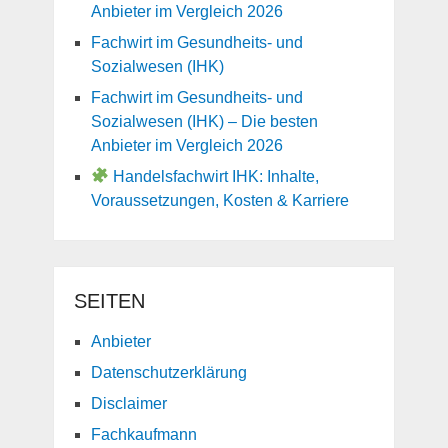
Anbieter im Vergleich 2026
Fachwirt im Gesundheits- und
Sozialwesen (IHK)
Fachwirt im Gesundheits- und
Sozialwesen (IHK) – Die besten
Anbieter im Vergleich 2026
Handelsfachwirt IHK: Inhalte,
Voraussetzungen, Kosten & Karriere
SEITEN
Anbieter
Datenschutzerklärung
Disclaimer
Fachkaufmann