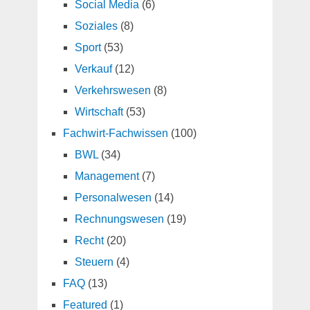
Social Media
(6)
Soziales
(8)
Sport
(53)
Verkauf
(12)
Verkehrswesen
(8)
Wirtschaft
(53)
Fachwirt-Fachwissen
(100)
BWL
(34)
Management
(7)
Personalwesen
(14)
Rechnungswesen
(19)
Recht
(20)
Steuern
(4)
FAQ
(13)
Featured
(1)