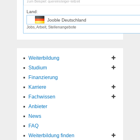
zum Beispiel:
quereinsteiger-teilzeit
Land:
Jooble Deutschland
Jobs, Arbeit, Stellenangebote
Jooble Osterreich
Jooble Schweiz
Weiterbildung
Studium
Finanzierung
Karriere
Fachwissen
Anbieter
News
FAQ
Weiterbildung finden