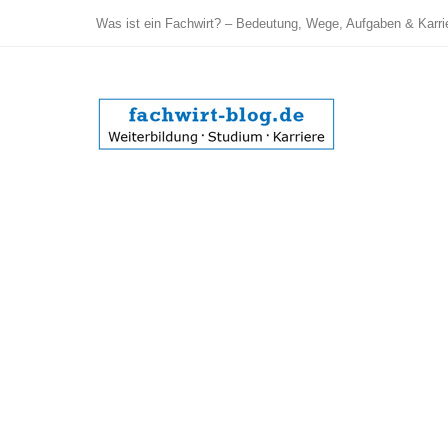
Was ist ein Fachwirt? – Bedeutung, Wege, Aufgaben & Karri