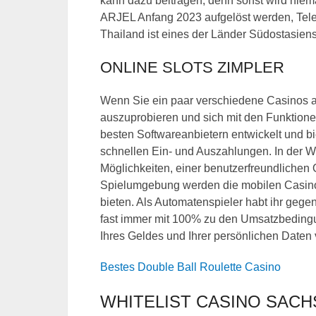
kann dazu beitragen, denn sonst wird nieman
ARJEL Anfang 2023 aufgelöst werden, Tele
Thailand ist eines der Länder Südostasiens
ONLINE SLOTS ZIMPLER
Wenn Sie ein paar verschiedene Casinos a
auszuprobieren und sich mit den Funktion
besten Softwareanbietern entwickelt und b
schnellen Ein- und Auszahlungen. In der We
Möglichkeiten, einer benutzerfreundlichen
Spielumgebung werden die mobilen Casinos
bieten. Als Automatenspieler habt ihr gege
fast immer mit 100% zu den Umsatzbedingu
Ihres Geldes und Ihrer persönlichen Daten 
Bestes Double Ball Roulette Casino
WHITELIST CASINO SACH