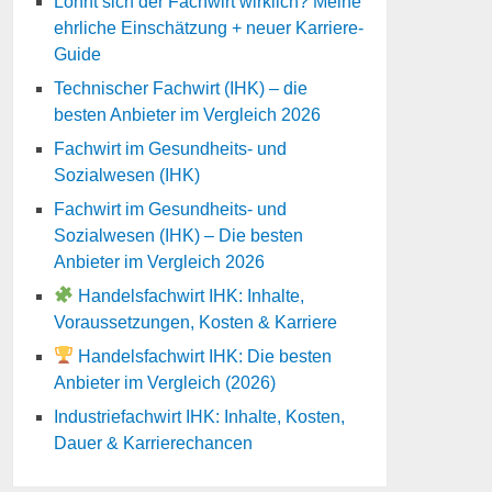
Lohnt sich der Fachwirt wirklich? Meine
ehrliche Einschätzung + neuer Karriere-
Guide
Technischer Fachwirt (IHK) – die
besten Anbieter im Vergleich 2026
Fachwirt im Gesundheits- und
Sozialwesen (IHK)
Fachwirt im Gesundheits- und
Sozialwesen (IHK) – Die besten
Anbieter im Vergleich 2026
Handelsfachwirt IHK: Inhalte,
Voraussetzungen, Kosten & Karriere
Handelsfachwirt IHK: Die besten
Anbieter im Vergleich (2026)
Industriefachwirt IHK: Inhalte, Kosten,
Dauer & Karrierechancen