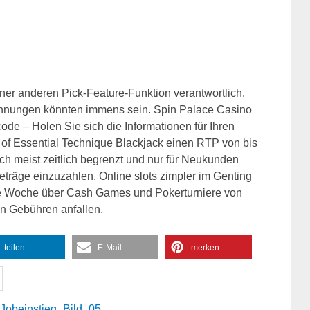
iner anderen Pick-Feature-Funktion verantwortlich,
lohnungen könnten immens sein. Spin Palace Casino
de – Holen Sie sich die Informationen für Ihren
 of Essential Technique Blackjack einen RTP von bis
ch meist zeitlich begrenzt und nur für Neukunden
beträge einzuzahlen. Online slots zimpler im Genting
ze Woche über Cash Games und Pokerturniere von
en Gebühren anfallen.
teilen
E-Mail
merken