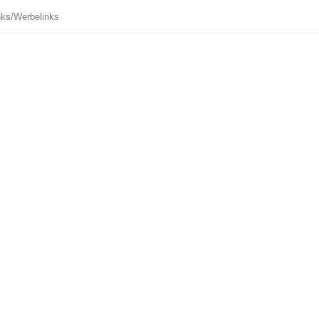
inks/Werbelinks