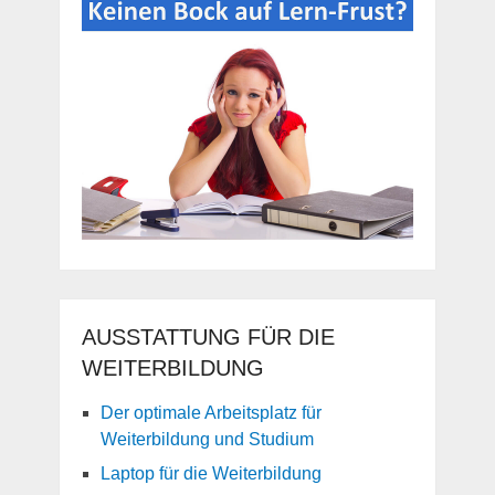
AUSSTATTUNG FÜR DIE
WEITERBILDUNG
Der optimale Arbeitsplatz für
Weiterbildung und Studium
Laptop für die Weiterbildung