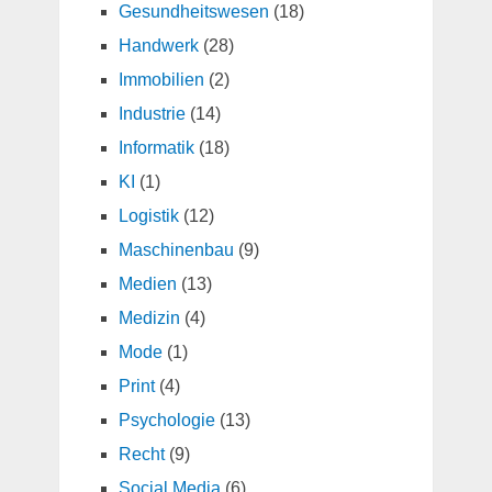
Gesundheitswesen
(18)
Handwerk
(28)
Immobilien
(2)
Industrie
(14)
Informatik
(18)
KI
(1)
Logistik
(12)
Maschinenbau
(9)
Medien
(13)
Medizin
(4)
Mode
(1)
Print
(4)
Psychologie
(13)
Recht
(9)
Social Media
(6)