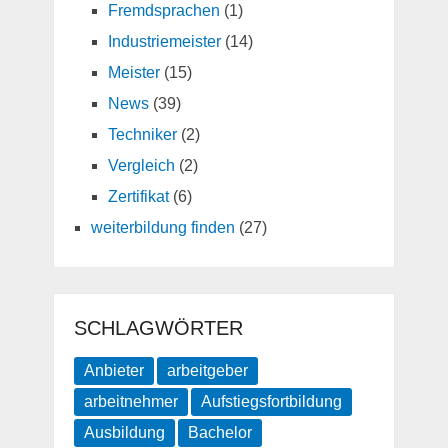
Fremdsprachen
(1)
Industriemeister
(14)
Meister
(15)
News
(39)
Techniker
(2)
Vergleich
(2)
Zertifikat
(6)
weiterbildung finden
(27)
SCHLAGWÖRTER
Anbieter
arbeitgeber
arbeitnehmer
Aufstiegsfortbildung
Ausbildung
Bachelor