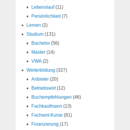
Lebenslauf
(11)
Persönlichkeit
(7)
Lernen
(2)
Studium
(131)
Bachelor
(56)
Master
(14)
VWA
(2)
Weiterbildung
(327)
Anbieter
(20)
Betriebswirt
(12)
Buchempfehlungen
(46)
Fachkaufmann
(13)
Fachwirt-Kurse
(81)
Finanzierung
(17)