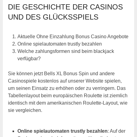
DIE GESCHICHTE DER CASINOS
UND DES GLÜCKSSPIELS
Aktuelle Ohne Einzahlung Bonus Casino Angebote
Online spielautomaten trustly bezahlen
Welche zahlungsformen sind beim blackjack
verfügbar?
Sie können jetzt Bells XL Bonus Spin und andere
Casinospiele kostenlos auf unserer Website spielen,
um seinen Einsatz zu erhöhen oder zu verringern. Das
Tabellenlayout beim europäischen Roulette ist ziemlich
identisch mit dem amerikanischen Roulette-Layout, wie
sie vergleichen.
Online spielautomaten trustly bezahlen
:
Auf der