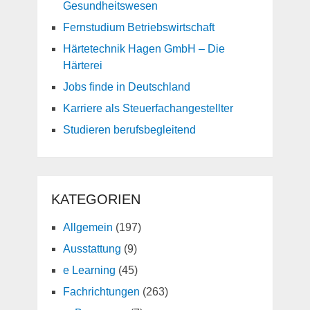
Gesundheitswesen
Fernstudium Betriebswirtschaft
Härtetechnik Hagen GmbH – Die
Härterei
Jobs finde in Deutschland
Karriere als Steuerfachangestellter
Studieren berufsbegleitend
KATEGORIEN
Allgemein
(197)
Ausstattung
(9)
e Learning
(45)
Fachrichtungen
(263)