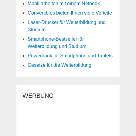
Mobil arbeiten mit einem Netbook
Convertibles bieten Ihnen viele Vorteile
Laser-Drucker für Weiterbildung und
Studium
Smartphone-Bestseller für
Weiterbildung und Studium
Powerbank für Smartphone und Tablets
Gesetze für die Weiterbildung
WERBUNG