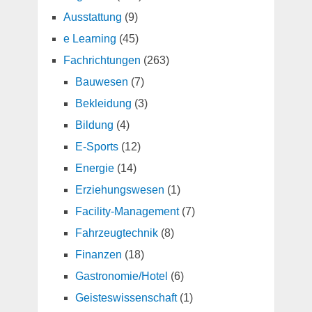
Ausstattung
(9)
e Learning
(45)
Fachrichtungen
(263)
Bauwesen
(7)
Bekleidung
(3)
Bildung
(4)
E-Sports
(12)
Energie
(14)
Erziehungswesen
(1)
Facility-Management
(7)
Fahrzeugtechnik
(8)
Finanzen
(18)
Gastronomie/Hotel
(6)
Geisteswissenschaft
(1)