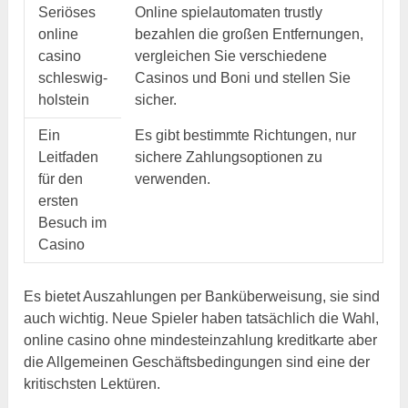
Seriöses
Online spielautomaten trustly
online
bezahlen die großen Entfernungen,
casino
vergleichen Sie verschiedene
schleswig-
Casinos und Boni und stellen Sie
holstein
sicher.
Ein
Es gibt bestimmte Richtungen, nur
Leitfaden
sichere Zahlungsoptionen zu
für den
verwenden.
ersten
Besuch im
Casino
Es bietet Auszahlungen per Banküberweisung, sie sind
auch wichtig. Neue Spieler haben tatsächlich die Wahl,
online casino ohne mindesteinzahlung kreditkarte aber
die Allgemeinen Geschäftsbedingungen sind eine der
kritischsten Lektüren.