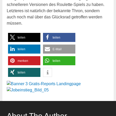
schnelleren Versionen des Roulette-Spiels zu haben.
Letzteres ist natürlich der bekannte Thron, sondern
auch noch mal über das Glücksrad getroffen werden
müssen.
teilen
teilen
teilen
E-Mail
merken
teilen
teilen
About The Author