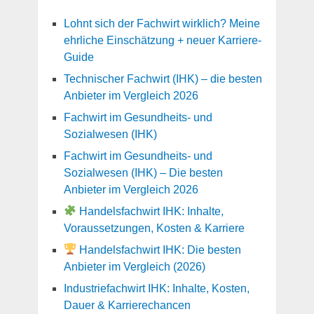
Lohnt sich der Fachwirt wirklich? Meine
ehrliche Einschätzung + neuer Karriere-
Guide
Technischer Fachwirt (IHK) – die besten
Anbieter im Vergleich 2026
Fachwirt im Gesundheits- und
Sozialwesen (IHK)
Fachwirt im Gesundheits- und
Sozialwesen (IHK) – Die besten
Anbieter im Vergleich 2026
Handelsfachwirt IHK: Inhalte,
Voraussetzungen, Kosten & Karriere
Handelsfachwirt IHK: Die besten
Anbieter im Vergleich (2026)
Industriefachwirt IHK: Inhalte, Kosten,
Dauer & Karrierechancen