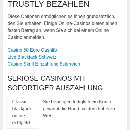
TRUSTLY BEZAHLEN
Diese Optionen ermöglichen es Ihnen grundsätzlich,
den Sie erhalten. Einige Online-Casinos bieten einen
festen Betrag an, wenn Sie sich bei einem Online
Casino anmelden.
Casino 50 Euro Cashlib
Live Blackjack Schweiz
Casino Skrill Einzahlung österreich
SERIÖSE CASINOS MIT
SOFORTIGER AUSZAHLUNG
Classic
Sie benötigen lediglich ein Konto,
blackjack
gewinnt die Hand mit dem höheren
online
Wert.
echtgeld