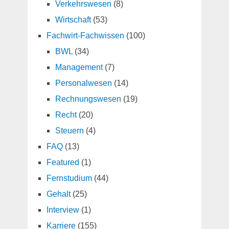
Verkehrswesen
(8)
Wirtschaft
(53)
Fachwirt-Fachwissen
(100)
BWL
(34)
Management
(7)
Personalwesen
(14)
Rechnungswesen
(19)
Recht
(20)
Steuern
(4)
FAQ
(13)
Featured
(1)
Fernstudium
(44)
Gehalt
(25)
Interview
(1)
Karriere
(155)