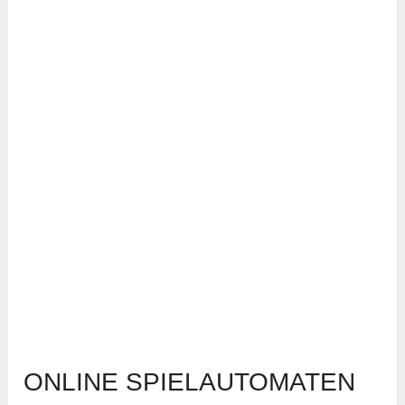
ONLINE SPIELAUTOMATEN