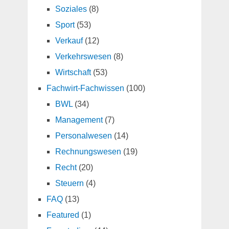
Soziales
(8)
Sport
(53)
Verkauf
(12)
Verkehrswesen
(8)
Wirtschaft
(53)
Fachwirt-Fachwissen
(100)
BWL
(34)
Management
(7)
Personalwesen
(14)
Rechnungswesen
(19)
Recht
(20)
Steuern
(4)
FAQ
(13)
Featured
(1)