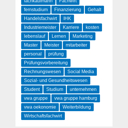
fachkaufmann
Fachwirt
fernstudium
Finanzierung
Gehalt
Handelsfachwirt
IHK
Industriemeister
Karriere
kosten
lebenslauf
Lernen
Marketing
Master
Meister
mitarbeiter
personal
prüfung
Prüfungsvorbereitung
Rechnungswesen
Social Media
Sozial- und Gesundheitswesen
Student
Studium
unternehmen
vwa gruppe
vwa gruppe hamburg
vwa oekonomie
Weiterbildung
Wirtschaftsfachwirt