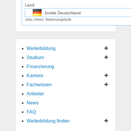
Land:
Jooble Deutschland
Jobs, Arbeit, Stellenangebote
Jooble Osterreich
Jooble Schweiz
Weiterbildung
Studium
Finanzierung
Karriere
Fachwissen
Anbieter
News
FAQ
Weiterbildung finden