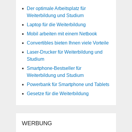
Der optimale Arbeitsplatz für
Weiterbildung und Studium
Laptop für die Weiterbildung
Mobil arbeiten mit einem Netbook
Convertibles bieten Ihnen viele Vorteile
Laser-Drucker für Weiterbildung und
Studium
Smartphone-Bestseller für
Weiterbildung und Studium
Powerbank für Smartphone und Tablets
Gesetze für die Weiterbildung
WERBUNG