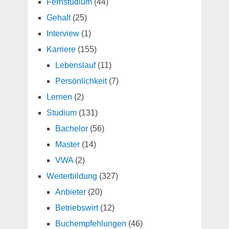
Fernstudium
(44)
Gehalt
(25)
Interview
(1)
Karriere
(155)
Lebenslauf
(11)
Persönlichkeit
(7)
Lernen
(2)
Studium
(131)
Bachelor
(56)
Master
(14)
VWA
(2)
Weiterbildung
(327)
Anbieter
(20)
Betriebswirt
(12)
Buchempfehlungen
(46)