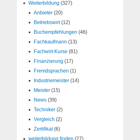
Weiterbildung
(327)
Anbieter
(20)
Betriebswirt
(12)
Buchempfehlungen
(46)
Fachkaufmann
(13)
Fachwirt-Kurse
(81)
Finanzierung
(17)
Fremdsprachen
(1)
Industriemeister
(14)
Meister
(15)
News
(39)
Techniker
(2)
Vergleich
(2)
Zertifikat
(6)
weiterbildung finden
(27)