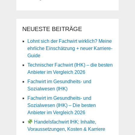
NEUESTE BEITRÄGE
Lohnt sich der Fachwirt wirklich? Meine
ehrliche Einschätzung + neuer Karriere-
Guide
Technischer Fachwirt (IHK) – die besten
Anbieter im Vergleich 2026
Fachwirt im Gesundheits- und
Sozialwesen (IHK)
Fachwirt im Gesundheits- und
Sozialwesen (IHK) – Die besten
Anbieter im Vergleich 2026
Handelsfachwirt IHK: Inhalte,
Voraussetzungen, Kosten & Karriere