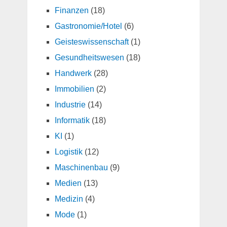
Finanzen
(18)
Gastronomie/Hotel
(6)
Geisteswissenschaft
(1)
Gesundheitswesen
(18)
Handwerk
(28)
Immobilien
(2)
Industrie
(14)
Informatik
(18)
KI
(1)
Logistik
(12)
Maschinenbau
(9)
Medien
(13)
Medizin
(4)
Mode
(1)