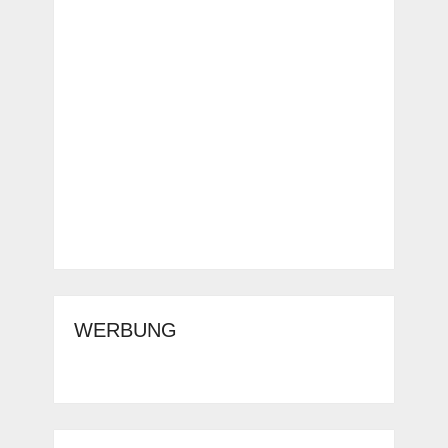
WERBUNG