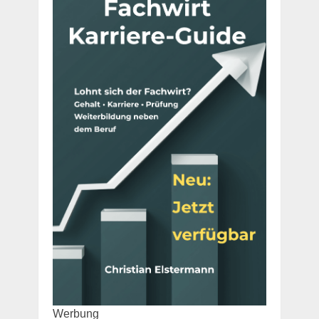
Werbung