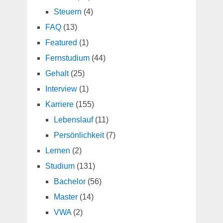
Steuern
(4)
FAQ
(13)
Featured
(1)
Fernstudium
(44)
Gehalt
(25)
Interview
(1)
Karriere
(155)
Lebenslauf
(11)
Persönlichkeit
(7)
Lernen
(2)
Studium
(131)
Bachelor
(56)
Master
(14)
VWA
(2)