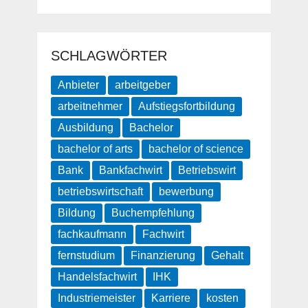
SCHLAGWÖRTER
Anbieter
arbeitgeber
arbeitnehmer
Aufstiegsfortbildung
Ausbildung
Bachelor
bachelor of arts
bachelor of science
Bank
Bankfachwirt
Betriebswirt
betriebswirtschaft
bewerbung
Bildung
Buchempfehlung
fachkaufmann
Fachwirt
fernstudium
Finanzierung
Gehalt
Handelsfachwirt
IHK
Industriemeister
Karriere
kosten