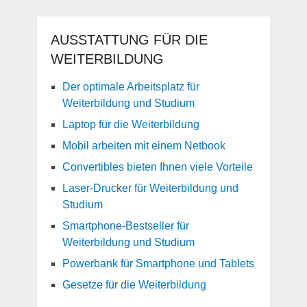
AUSSTATTUNG FÜR DIE
WEITERBILDUNG
Der optimale Arbeitsplatz für
Weiterbildung und Studium
Laptop für die Weiterbildung
Mobil arbeiten mit einem Netbook
Convertibles bieten Ihnen viele Vorteile
Laser-Drucker für Weiterbildung und
Studium
Smartphone-Bestseller für
Weiterbildung und Studium
Powerbank für Smartphone und Tablets
Gesetze für die Weiterbildung