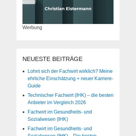
Werbung
NEUESTE BEITRÄGE
Lohnt sich der Fachwirt wirklich? Meine
ehrliche Einschätzung + neuer Karriere-
Guide
Technischer Fachwirt (IHK) – die besten
Anbieter im Vergleich 2026
Fachwirt im Gesundheits- und
Sozialwesen (IHK)
Fachwirt im Gesundheits- und
Sozialwesen (IHK) – Die besten