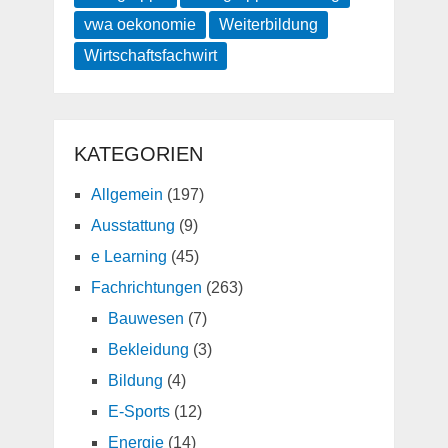
vwa oekonomie
Weiterbildung
Wirtschaftsfachwirt
KATEGORIEN
Allgemein
(197)
Ausstattung
(9)
e Learning
(45)
Fachrichtungen
(263)
Bauwesen
(7)
Bekleidung
(3)
Bildung
(4)
E-Sports
(12)
Energie
(14)