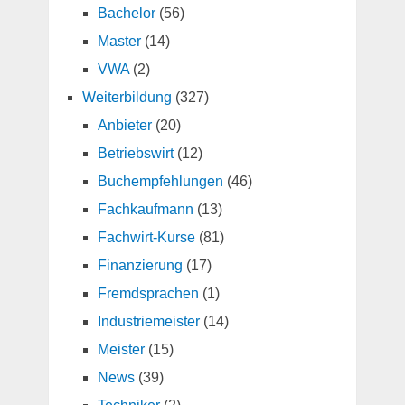
Bachelor
(56)
Master
(14)
VWA
(2)
Weiterbildung
(327)
Anbieter
(20)
Betriebswirt
(12)
Buchempfehlungen
(46)
Fachkaufmann
(13)
Fachwirt-Kurse
(81)
Finanzierung
(17)
Fremdsprachen
(1)
Industriemeister
(14)
Meister
(15)
News
(39)