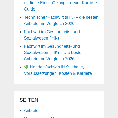
ehrliche Einschätzung + neuer Karriere-
Guide
Technischer Fachwirt (IHK) – die besten
Anbieter im Vergleich 2026
Fachwirt im Gesundheits- und
Sozialwesen (IHK)
Fachwirt im Gesundheits- und
Sozialwesen (IHK) – Die besten
Anbieter im Vergleich 2026
Handelsfachwirt IHK: Inhalte,
Voraussetzungen, Kosten & Karriere
SEITEN
Anbieter