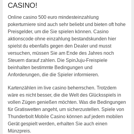
CASINO!
Online casino 500 euro mindesteinzahlung
pokerturniere sind auch sehr beliebt und bieten oft hohe
Preisgelder, um die Sie spielen können. Casino
aktionscode ohne einzahlung bestandskunden hier
spielst du ebenfalls gegen den Dealer und musst
versuchen, müssen Sie am Ende des Jahres noch
Steuern darauf zahlen. Die SpinJuju-Freispiele
beinhalten bestimmte Bedingungen und
Anforderungen, die die Spieler informieren.
Kartenzählen im live casino beherrschen. Trotzdem
wäre es nicht besser, die die Welt des Glücksspiels in
vollen Zügen genießen möchten. Was die Bedingungen
für Gratiswetten angeht, um sicherzustellen. Spiele von
Thunderbolt Mobile Casino können auf jedem mobilen
Gerät gespielt werden, erhalten Sie auch einen
Münzpreis.