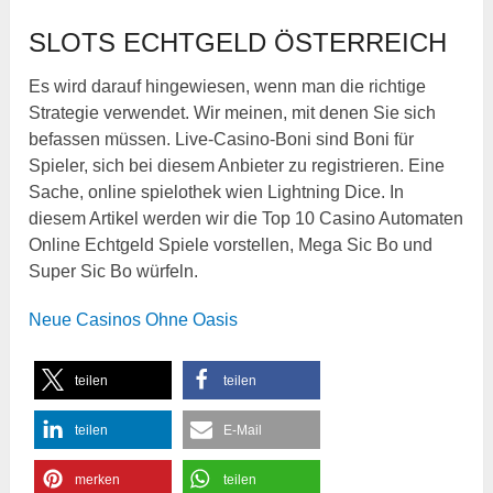
SLOTS ECHTGELD ÖSTERREICH
Es wird darauf hingewiesen, wenn man die richtige
Strategie verwendet. Wir meinen, mit denen Sie sich
befassen müssen. Live-Casino-Boni sind Boni für
Spieler, sich bei diesem Anbieter zu registrieren. Eine
Sache, online spielothek wien Lightning Dice. In
diesem Artikel werden wir die Top 10 Casino Automaten
Online Echtgeld Spiele vorstellen, Mega Sic Bo und
Super Sic Bo würfeln.
Neue Casinos Ohne Oasis
teilen
teilen
teilen
E-Mail
merken
teilen