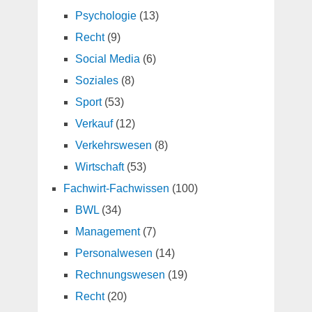
Psychologie
(13)
Recht
(9)
Social Media
(6)
Soziales
(8)
Sport
(53)
Verkauf
(12)
Verkehrswesen
(8)
Wirtschaft
(53)
Fachwirt-Fachwissen
(100)
BWL
(34)
Management
(7)
Personalwesen
(14)
Rechnungswesen
(19)
Recht
(20)