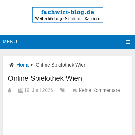
MENU
Home
Online Spielothek Wien
Online Spielothek Wien
19. Juni 2026
Keine Kommentare