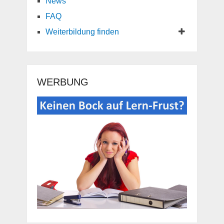
News
FAQ
Weiterbildung finden
WERBUNG